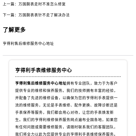
内蒙古自治区通辽市科尔沁区明仁大街售后服务中心（需提前预约）
上一篇：
万国腕表走时不准怎么修复
内蒙古自治区乌海市海勃湾区人民南路售后服务中心（需提前预约）
下一篇：
万国腕表表针不走了解决办法
内蒙古自治区乌兰察布市集宁区恩和大街售后服务中心（需提前预约）
内蒙古自治区锡林郭勒盟市锡林浩特市光明街与额尔敦路交叉口售后服务中心（需提前预约）
了解更多
内蒙古自治区兴安盟市乌兰浩特市兴安大街售后服务中心（需提前预约）
亨得利售后维修服务中心地址
山西省大同市平城区迎宾街售后服务中心（需提前预约）
山西省晋城市城区黄华街售后服务中心（需提前预约）
山西省晋中市榆次区顺城街售后服务中心（需提前预约）
亨得利手表维修服务中心
山西省临汾市尧都区解放路售后服务中心（需提前预约）
山西省吕梁市离石区永宁中路与建设街交叉口售后服务中心（需提前预约）
亨得利售后维修服务中心地址
拥有专业团队，致力于为客户
山西省朔州市朔城区怡西路与鄯阳西街交汇处售后服务中心（需提前预约）
提供专业的维修和保养服务。我们的技师拥有丰富的经验，
山西省忻州市忻府区和平东街与七一南路交叉口售后服务中心（需提前预约）
并配备了先进的维修设备，以确保为您的亨得利手表提供一
山西省阳泉市郊区平阳东街与新城大道交叉口售后服务中心（需提前预约）
流的维修服务，无论是手表维修、配件更换、故障诊断还是
手表保养等服务，我们都会用心对待，让您的手表焕发新
山西省运城市盐湖区河东街售后服务中心（需提前预约）
生。我们的亨得利维修保养服务网点遍布全国各地，如果您
山西省长治市潞州区英雄中路售后服务中心（需提前预约）
有任何问题或需要维修服务，请随时联系我们的客服团队，
山西省太原市迎泽区迎泽街道解放路15号亨得利名表维修授权店3楼售后服务中心（需提前预约）
我们将全力以赴为您提供专业的亨得利手表维修保养服务。