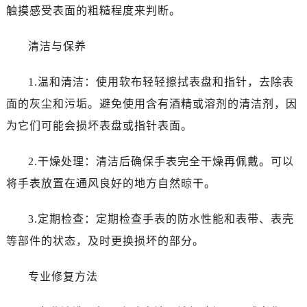
东莞市东城街道鸿福东路1号民盈国贸中心T1写字楼9层907室（需提前预约）
触摸感受表面的粗糙程度来判断。
无锡市梁溪区人民中路139号恒隆广场写字楼1座11层1104室（需提前预约）
南通市崇川区工农路57号圆融广场写字楼16层1603室（需提前预约）
清洁与保养
苏州市苏州工业园区星港街199号苏州中心办公楼C座22层08室（需提前预约）
1.温和清洁：使用软布轻轻擦拭表盘和指针，去除表
武汉市江汉区解放大道686号世界贸易大厦38层09室（需提前预约）
南宁市青秀区金湖路59号地王大厦12楼1224室（需提前预约）
面的灰尘和污垢。避免使用含有酒精或溶剂的清洁剂，因
合肥市蜀山区潜山路111号万象城华润大厦B座12楼03室（需提前预约）
为它们可能会损坏表盘或指针表面。
泉州市丰泽区宝洲路729号浦西万达中心写字楼A座7楼709室（需提前预约）
青岛市南区山东路6号华润大厦B座22层04室（需提前预约）
2.干燥处理：清洁后确保手表完全干燥再佩戴。可以
烟台市芝罘区胜利路139号万达金融中心A座907室（需提前预约）
将手表放置在通风良好的地方自然晾干。
长春市朝阳区西安大路727号中银大厦A座(旺进大厦)18层09室（需提前预约）
贵阳市南明区都司高架桥路33号亨特国际金融中心14楼14D（需提前预约）
3.定期检查：定期检查手表的防水性能和表带、表壳
昆明市盘龙区北京路928号同德昆明广场写字楼10层06室（需提前预约）
等部件的状态，及时更换损坏的部分。
石家庄市长安区中山东路39号勒泰中心写字楼B座13层07室（需提前预约）
西安市碑林区南关正街88号华侨城长安国际中心E座6楼10室（需提前预约）
专业修复方法
海口市龙华区金贸东路5号海口华润大厦B座17层1707室（需提前预约）