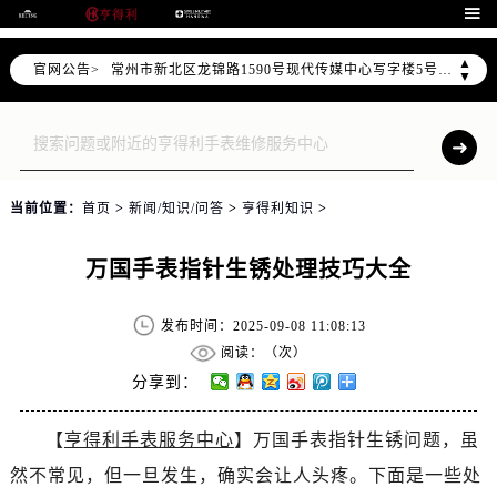
上海市黄浦区南京东路299号宏伊国际广场写字楼8层806室（需提前预约）

南京市秦淮区中山南路1号（新街口）南京中心写字楼22层C1-1室（需提前预约）
▲
官网公告>
常州市新北区龙锦路1590号现代传媒中心写字楼5号楼10层1008室（需提前预约）
▼
徐州市鼓楼区淮海东路29号苏宁广场IFC国际金融中心写字楼35层3508室（需提前预约）
扬州市邗江区国展路29号星耀天地写字楼1号楼18层1803室（需提前预约）
盐城市盐都区世纪大道5号盐城金融城写字楼1号楼16层1604室（需提前预约）
泰州市海陵区永定东路399号置地商务中心东塔写字楼（华润万象城）17层1706室（需提前预约）
当前位置：
首页
>
新闻/知识/问答
>
亨得利知识
>
宁波市江北区大闸南路500号来福士广场办公楼20层2009室（需提前预约）
杭州市上城区钱江路1366号华润大厦写字楼A座5层503-5室（需提前预约）
万国手表指针生锈处理技巧大全
金华市金东区东市南街777号金华万达广场写字楼4号楼22层2209室（需提前预约）
绍兴市越城区胜利东路379号世茂天际中心写字楼8层805室（需提前预约）
发布时间：2025-09-08 11:08:13
嘉兴市南湖区广益路705号嘉兴世界贸易中心写字楼A座13层1304室（需提前预约）
阅读：（
次）
南昌市红谷滩新区红谷中大道998号绿地双子塔（中央广场）A1座办公楼14层07室（需提前预约）
分享到：
济南市历下区经十路11111号华润中心写字楼（万象城）15层1508室（需提前预约）
【
亨得利手表服务中心
】万国手表指针生锈问题，虽
广州市天河区天河路230号万菱汇国际中心写字楼A塔7层704室（需提前预约）
然不常见，但一旦发生，确实会让人头疼。下面是一些处
广州市越秀区环市东路371-375号世界贸易中心大厦南塔写字楼15层07室（需提前预约）