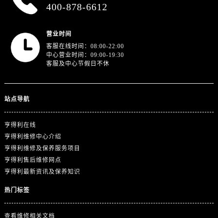
浙江省绍兴市越城区胜利东路379号世茂天际中心写字楼8层805室售后服务中心（需提前预约）
400-878-6612
浙江省舟山市定海区解放东路售后服务中心（需提前预约）
澳门特别行政区大堂区议事亭前地（新马路）售后服务中心（需提前预约）
营业时间
澳门特别行政区风顺堂区南湾大马路售后服务中心（需提前预约）
客服在线时间：08:00-22:00
中心营业时间：09:00-19:30
澳门特别行政区花地玛堂区关闸广场售后服务中心（需提前预约）
客服及中心节假日不休
澳门特别行政区花王堂区大三巴商圈售后服务中心（需提前预约）
澳门特别行政区嘉模堂区官也街售后服务中心（需提前预约）
澳门省路氹城市金光大道售后服务中心（需提前预约）
站点导航
澳门特别行政区望德堂区塔石广场售后服务中心（需提前预约）
亨得利在线
福建省福州市鼓楼区五四路128-1号恒力城写字楼15层03室售后服务中心（需提前预约）
亨得利维修中心介绍
福建省厦门市思明区湖滨东路95号万象城华润大厦B座11层1104室售后服务中心（需提前预约）
亨得利维修及保养服务项目
广东省潮州市潮安区新风路与潮汕路交汇处售后服务中心（需提前预约）
亨得利售后维修网点
广东省广州市天河区天河路230号万菱汇国际中心A塔7层704室售后服务中心（需提前预约）
亨得利最新资讯及保养知识
广东省广州市越秀区环市东路371-375号世界贸易中心大厦南塔15层1507室售后服务中心（需提前预约）
热门标签
广东省河源市源城区越王大道售后服务中心（需提前预约）
广东省惠州市惠城区江北文昌一路7号华贸大厦1座30层3005室售后服务中心（需提前预约）
查看维修相关文档