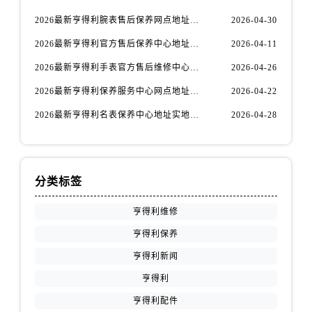
福建省龙岩市新罗区九一南路售后服务中心（需提前预约）
2026最新亨得利腕表售后保养网点地址实地探访报告
2026-04-30
福建省南平市建阳区人民西路售后服务中心（需提前预约）
2026最新亨得利官方售后保养中心地址考察报告
2026-04-11
福建省宁德市蕉城区天湖东路售后服务中心（需提前预约）
福建省莆田市城厢区霞林街道荔华东大道售后服务中心（需提前预约）
2026最新亨得利手表官方售后维修中心网点地址调研报告
2026-04-26
福建省三明市三元区东乾二路售后服务中心（需提前预约）
2026最新亨得利保养服务中心网点地址实地探访报告
2026-04-22
福建省漳州市龙文区步港路售后服务中心（需提前预约）
2026最新亨得利名表保养中心地址实地探访报告
2026-04-28
江苏省常州市新北区龙锦路1590号现代传媒中心5号楼10层1008室售后服务中心（需提前预约）
江苏省淮安市清江浦区淮海北路售后服务中心（需提前预约）
江苏省连云港市海州区通灌北路售后服务中心（需提前预约）
分类标签
江苏省南京市秦淮区中山南路1号南京中心22层22-C1-C3室售后服务中心（需提前预约）
江苏省宿迁市宿城区西湖路售后服务中心（需提前预约）
亨得利维修
江苏省泰州市海陵区永定东路399号置地商务中心东塔（华润万象城）17层1706室售后服务中心（需提前预约）
亨得利保养
江苏省徐州市鼓楼区淮海东路29号苏宁广场IFC国际金融中心35层3508室售后服务中心（需提前预约）
亨得利新闻
江苏省盐城市盐都区世纪大道5号盐城金融城写字楼1号楼16层1604室售后服务中心（需提前预约）
江苏省扬州市邗江区国展路29号星耀天地写字楼1号楼18层1803室售后服务中心（需提前预约）
亨得利
江苏省镇江市京口区中山东路售后服务中心（需提前预约）
亨得利配件