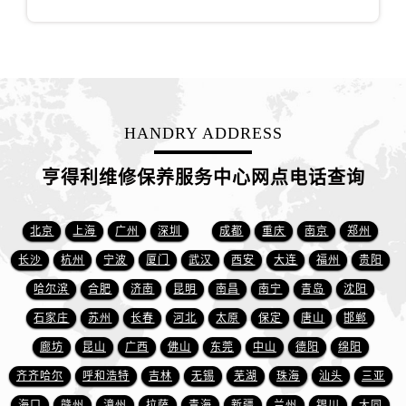
江西省抚州市临川区赣东大道售后服务中心（需提前预约）
江西省赣州市章贡区文清路售后服务中心（需提前预约）
江西省吉安市吉州区井冈山大道售后服务中心（需提前预约）
江西省景德镇市珠山区珠山中路售后服务中心（需提前预约）
江西省九江市浔阳区浔阳路售后服务中心（需提前预约）
HANDRY ADDRESS
江西省南昌市红谷滩新区红谷中大道998号绿地双子塔（中央广场）A1座办公楼14层1407室售后服务中心（需提前预约）
江西省萍乡市安源区萍安北大道与康庄路交叉口售后服务中心（需提前预约）
亨得利维修保养服务中心网点电话查询
江西省上饶市信州区滨江西路售后服务中心（需提前预约）
江西省新余市渝水区北湖西路售后服务中心（需提前预约）
北京
上海
广州
深圳
成都
重庆
南京
郑州
江西省宜春市袁州区中山中路售后服务中心（需提前预约）
长沙
杭州
宁波
厦门
武汉
西安
大连
福州
贵阳
江西省鹰潭市月湖区胜利东路售后服务中心（需提前预约）
山东省德州市德城区东风中路售后服务中心（需提前预约）
哈尔滨
合肥
济南
昆明
南昌
南宁
青岛
沈阳
山东省东营市东营区济南路售后服务中心（需提前预约）
石家庄
苏州
长春
河北
太原
保定
唐山
邯郸
山东省济南市历下区经十路11111号华润中心写字楼（万象城）15层1508室售后服务中心（需提前预约）
廊坊
昆山
广西
佛山
东莞
中山
德阳
绵阳
山东省济宁市任城区太白楼路售后服务中心（需提前预约）
齐齐哈尔
呼和浩特
吉林
无锡
芜湖
珠海
汕头
三亚
山东省莱芜市文化南路8号银座商城名表维修一楼名表维修售后服务中心（需提前预约）
海口
赣州
漳州
拉萨
青海
新疆
兰州
银川
大同