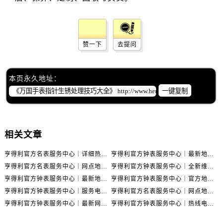
辽宁省锦州市古塔区中央大街售后服务中心（需提前预约）
辽宁省辽阳市白塔区新运大街售后服务中心（需提前预约）
辽宁省盘锦市兴隆台区石油大街售后服务中心（需提前预约）
赞一下
去提问
辽宁省铁岭市银州区南马路售后服务中心（需提前预约）
辽宁省营口市站前区市府路与渤海大街交叉口售后服务中心（需提前预约）
辽宁省沈阳市沈河区中街路137号亨得利名表维修授权店1楼售后服务中心（需提前预约）
本页永久地址：
辽宁省沈阳市沈河区中街路83号亨得利名表维修授权店1楼售后服务中心（需提前预约）
一键复制
北京市朝阳区建国门外大街甲6号华熙国际中心D座11层1102室售后服务中心（需提前预约）
北京市东城区东长安街1号王府井东方广场W3座6层602室售后服务中心（需提前预约）
河北省保定市竞秀区朝阳北大街北国先天下售后服务中心（需提前预约）
相关文章
内蒙古自治区阿拉善盟市左旗土尔扈特大街售后服务中心（需提前预约）
亨得利官方名表服务中心｜详细热线电话及全部网点地址权威信息通知（2026年7月最新）
亨得利官方钟表服务中心｜最新地址和24小时售后电话权威信息声明（2026年7月最新）
内蒙古自治区巴彦淖尔市临河区新华街售后服务中心（需提前预约）
亨得利官方名表服务中心｜网点地址与售后服务热线权威信息声明（2026年7月更新）
亨得利官方钟表服务中心｜全新维修地址与售后热线权威信息通告（2026年7月更新）
内蒙古自治区包头市青山区幸福路甲3号王府井百货名表维修售后服务中心（需提前预约）
亨得利官方钟表服务中心｜最新地址及售后电话权威信息公告（2026年7月最新）
亨得利官方钟表服务中心｜官方地址及售后热线电话权威信息通告（2026年7月最新）
内蒙古自治区赤峰市红山区哈达街售后服务中心（需提前预约）
亨得利官方钟表服务中心｜服务电话及完整官方地址权威信息声明（2026年7月最新）
亨得利官方名表服务中心｜网点地址和官方热线权威信息声明（2026年7月更新）
内蒙古自治区鄂尔多斯市东胜区伊金霍洛街售后服务中心（需提前预约）
亨得利官方钟表服务中心｜最新网点地址与24小时售后热线权威信息通告（2026年7月最新）
亨得利官方钟表服务中心｜热线电话及门店地址权威信息公告（2026年7月最新）
内蒙古自治区呼伦贝尔市海拉尔区中央街售后服务中心（需提前预约）