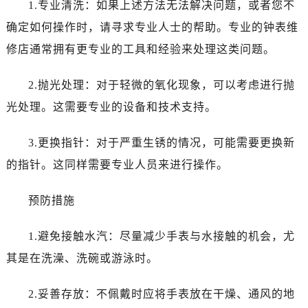
1.专业清洗：如果上述方法无法解决问题，或者您不
唐山市路南区新华东道100号万达广场写字楼A座10层1002室（需提前预约）
台州市椒江区东海大道1800号腾达中心东1幢20楼2002室（需提前预约）
确定如何操作时，请寻求专业人士的帮助。专业的钟表维
内蒙古自治区呼和浩特市玉泉区大学西街70号华润万象城写字楼（鄂尔多斯大厦）23层2326室（需提前预约）
修店通常拥有更专业的工具和经验来处理这类问题。
甘肃省兰州市七里河区西津西路16号兰州中心写字楼21层2102室（需提前预约）
重庆市解放碑渝中区民权路28号英利国际金融中心写字楼20层01室（需提前预约）
2.抛光处理：对于轻微的氧化现象，可以考虑进行抛
黑龙江省大庆市萨尔图区会战大街售后服务中心（需提前预约）
光处理。这需要专业的设备和技术支持。
黑龙江省鹤岗市向阳区红军路售后服务中心（需提前预约）
黑龙江省黑河市爱辉区中央街售后服务中心（需提前预约）
3.更换指针：对于严重生锈的情况，可能需要更换新
黑龙江省鸡西市鸡冠区红军路售后服务中心（需提前预约）
的指针。这同样需要专业人员来进行操作。
黑龙江省佳木斯市向阳区长安路售后服务中心（需提前预约）
黑龙江省牡丹江市东安区太平路售后服务中心（需提前预约）
预防措施
黑龙江省七台河市桃山区大同街售后服务中心（需提前预约）
1.避免接触水汽：尽量减少手表与水接触的机会，尤
黑龙江省齐齐哈尔市龙沙区龙华路售后服务中心（需提前预约）
黑龙江省双鸭山市尖山区新兴大街售后服务中心（需提前预约）
其是在洗澡、洗碗或游泳时。
黑龙江省绥化市北林区新华街与康庄路交叉口售后服务中心（需提前预约）
2.妥善存放：不佩戴时应将手表放在干燥、通风的地
黑龙江省伊春市伊美区通河路售后服务中心（需提前预约）