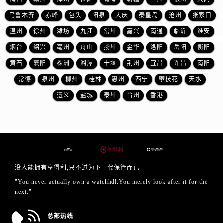
山东省临沂市兰山区解放路售后服务中心（需提前预约）
乌鲁木齐
赤峰
包头
阳泉
大庆
秦皇岛
沧州
张家口
山东省日照市东港区烟台路售后服务中心（需提前预约）
温州
徐州
潍坊
九江
常州
嘉兴
南通
临沂
淮安
山东省泰安市泰山区财源街道泰山大街售后服务中心（需提前预约）
山东省威海市环翠区新威海路89号振华商厦一楼名表维修售后服务中心（需提前预约）
烟台
绍兴
亳州
舟山
扬州
金华
洛阳
岳阳
衡阳
山东省潍坊市奎文区东风东街售后服务中心（需提前预约）
黄石
襄阳
株洲
湘潭
十堰
荆州
宜昌
许昌
南阳
山东省枣庄市滕州市北辛路与善国路交叉口售后服务中心（需提前预约）
常德
泉州
柳州
桂林
惠州
西宁
攀枝花
天水
山东省淄博市张店区金晶大道售后服务中心（需提前预约）
遵义
盐城
泰州
台州
香港
上海市黄浦区南京东路299号宏伊国际广场写字楼8层806室售后服务中心（需提前预约）
上海市徐汇区虹桥路3号港汇中心2座37层3705室售后服务中心（需提前预约）
浙江省杭州市上城区钱江路1366号华润大厦A座5层503-5室售后服务中心（需提前预约）
浙江省湖州市吴兴区劳动路售后服务中心（需提前预约）
浙江省嘉兴市南湖区广益路705号嘉兴世界贸易中心A座13层1304室售后服务中心（需提前预约）
没人能拥有亨得利,只不过为下一代保管而已
浙江省金华市金东区东市南街777号金华万达广场4号楼22楼2209室售后服务中心（需提前预约）
"You never actually own a watchhdl.You merely look after it for the
浙江省丽水市莲都区解放街售后服务中心（需提前预约）
next."
浙江省宁波市江北区大闸南路500号来福士广场办公楼20层2009室售后服务中心（需提前预约）
浙江省衢州市柯城区上街售后服务中心（需提前预约）
总部热线