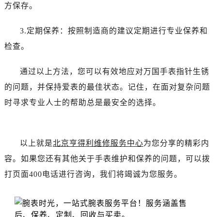
吉林省白城市洮北区明仁南街售后服务中心（需提前预约）
方保存。
吉林省白山市浑江区浑江大街售后服务中心（需提前预约）
3.定期保养：按照制造商的建议定期进行专业保养和
吉林省吉林市船营区河南街售后服务中心（需提前预约）
吉林省辽源市龙山区人民大街售后服务中心（需提前预约）
检查。
吉林省梅河口市新华街道梅河大街售后服务中心（需提前预约）
通过以上方法，您可以有效地应对万国手表指针生锈
吉林省四平市铁东区紫气大路与南九经街交汇处售后服务中心（需提前预约）
吉林省松原市宁江区五环大街售后服务中心（需提前预约）
的问题，并保持爱表的最佳状态。记住，在面对复杂问题
吉林省通化市东昌区环通乡江南大街售后服务中心（需提前预约）
时寻求专业人士的帮助总是最安全的选择。
吉林省延边市延吉市解放路售后服务中心（需提前预约）
辽宁省鞍山市铁东区站前街售后服务中心（需提前预约）
辽宁省本溪市平山区胜利路售后服务中心（需提前预约）
以上就是
北京亨得利维修服务中心
为您分享的精彩内
辽宁省朝阳市双塔区新华路售后服务中心（需提前预约）
容。如果您还有其他关于手表维护和保养的问题，可以拨
辽宁省丹东市振兴区七经街售后服务中心（需提前预约）
打页面400电话进行咨询，我们将竭诚为您服务。
辽宁省抚顺市新抚区东一路售后服务中心（需提前预约）
辽宁省阜新市海州区解放大街售后服务中心（需提前预约）
辽宁省葫芦岛市连山区中央路售后服务中心（需提前预约）