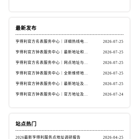
天津市和平区赤峰道136号天津国际金融中心26层2603室售后服务中心（需提前预约）
安徽省安庆市迎江区人民路售后服务中心（需提前预约）
安徽省蚌埠市蚌山区淮河路售后服务中心（需提前预约）
最新发布
安徽省亳州市谯城区魏武大道售后服务中心（需提前预约）
安徽省池州市贵池区长江路售后服务中心（需提前预约）
亨得利官方名表服务中心｜详细热线电话及全部网点地址权威信息通知（2026年7月最新）
2026-07-25
安徽省滁州市琅琊区南谯北路售后服务中心（需提前预约）
亨得利官方钟表服务中心｜最新地址和24小时售后电话权威信息声明（2026年7月最新）
2026-07-25
安徽省阜阳市颍州区颍州北路售后服务中心（需提前预约）
亨得利官方名表服务中心｜网点地址与售后服务热线权威信息声明（2026年7月更新）
2026-07-25
安徽省淮北市相山区淮海路售后服务中心（需提前预约）
安徽省淮南市田家庵区国庆中路售后服务中心（需提前预约）
亨得利官方钟表服务中心｜全新维修地址与售后热线权威信息通告（2026年7月更新）
2026-07-25
安徽省黄山市屯溪区黄山西路售后服务中心（需提前预约）
亨得利官方钟表服务中心｜最新地址及售后电话权威信息公告（2026年7月最新）
2026-07-25
安徽省六安市金安区解放中路售后服务中心（需提前预约）
亨得利官方钟表服务中心｜官方地址及售后热线电话权威信息通告（2026年7月最新）
2026-07-24
安徽省马鞍山市雨山区湖南西路售后服务中心（需提前预约）
安徽省宿州市埇桥区人民中路售后服务中心（需提前预约）
安徽省铜陵市铜官区石城大道售后服务中心（需提前预约）
站点热门
安徽省芜湖市镜湖区中山路步行街售后服务中心（需提前预约）
安徽省宣城市宣州区叠嶂西路售后服务中心（需提前预约）
2026最新亨得利服务点地址调研报告
2026-04-25