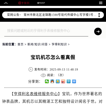
上海市黄浦区南京东路299号宏伊国际广场写字楼8层806室（需提前预约）

南京市秦淮区中山南路1号（新街口）南京中心写字楼22层C1-1室（需提前预约）
▲
官网公告>
常州市新北区龙锦路1590号现代传媒中心写字楼5号楼10层1008室（需提前预约）
▼
徐州市鼓楼区淮海东路29号苏宁广场IFC国际金融中心写字楼35层3508室（需提前预约）
扬州市邗江区国展路29号星耀天地写字楼1号楼18层1803室（需提前预约）
盐城市盐都区世纪大道5号盐城金融城写字楼1号楼16层1604室（需提前预约）
泰州市海陵区永定东路399号置地商务中心东塔写字楼（华润万象城）17层1706室（需提前预约）
当前位置：
首页
>
新闻/知识/问答
>
亨得利知识
>
宁波市江北区大闸南路500号来福士广场办公楼20层2009室（需提前预约）
杭州市上城区钱江路1366号华润大厦写字楼A座5层503-5室（需提前预约）
宝玑机芯怎么看真假
金华市金东区东市南街777号金华万达广场写字楼4号楼22层2209室（需提前预约）
绍兴市越城区胜利东路379号世茂天际中心写字楼8层805室（需提前预约）
发布时间：2025-09-13 11:48:19
嘉兴市南湖区广益路705号嘉兴世界贸易中心写字楼A座13层1304室（需提前预约）
阅读：（
次）
南昌市红谷滩新区红谷中大道998号绿地双子塔（中央广场）A1座办公楼14层07室（需提前预约）
分享到：
济南市历下区经十路11111号华润中心写字楼（万象城）15层1508室（需提前预约）
【
亨得利名表维修服务中心
】宝玑，作为世界著名的
广州市天河区天河路230号万菱汇国际中心写字楼A塔7层704室（需提前预约）
钟表品牌，其机芯以其精湛工艺和独特设计闻名于世。对
广州市越秀区环市东路371-375号世界贸易中心大厦南塔写字楼15层07室（需提前预约）