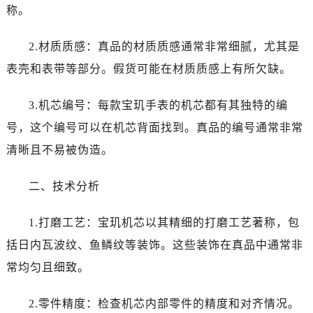
东莞市东城街道鸿福东路1号民盈国贸中心T1写字楼9层907室（需提前预约）
称。
无锡市梁溪区人民中路139号恒隆广场写字楼1座11层1104室（需提前预约）
南通市崇川区工农路57号圆融广场写字楼16层1603室（需提前预约）
2.材质质感：真品的材质质感通常非常细腻，尤其是
苏州市苏州工业园区星港街199号苏州中心办公楼C座22层08室（需提前预约）
表壳和表带等部分。假货可能在材质质感上有所欠缺。
武汉市江汉区解放大道686号世界贸易大厦38层09室（需提前预约）
南宁市青秀区金湖路59号地王大厦12楼1224室（需提前预约）
3.机芯编号：每款宝玑手表的机芯都有其独特的编
合肥市蜀山区潜山路111号万象城华润大厦B座12楼03室（需提前预约）
号，这个编号可以在机芯背面找到。真品的编号通常非常
泉州市丰泽区宝洲路729号浦西万达中心写字楼A座7楼709室（需提前预约）
清晰且不易被伪造。
青岛市南区山东路6号华润大厦B座22层04室（需提前预约）
烟台市芝罘区胜利路139号万达金融中心A座907室（需提前预约）
二、技术分析
长春市朝阳区西安大路727号中银大厦A座(旺进大厦)18层09室（需提前预约）
贵阳市南明区都司高架桥路33号亨特国际金融中心14楼14D（需提前预约）
1.打磨工艺：宝玑机芯以其精细的打磨工艺著称，包
昆明市盘龙区北京路928号同德昆明广场写字楼10层06室（需提前预约）
括日内瓦波纹、鱼鳞纹等装饰。这些装饰在真品中通常非
石家庄市长安区中山东路39号勒泰中心写字楼B座13层07室（需提前预约）
常均匀且细致。
西安市碑林区南关正街88号华侨城长安国际中心E座6楼10室（需提前预约）
海口市龙华区金贸东路5号海口华润大厦B座17层1707室（需提前预约）
2.零件精度：检查机芯内部零件的精度和对齐情况。