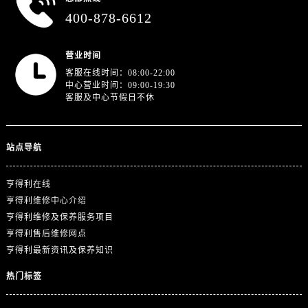
浙江省绍兴市越城区胜利东路379号世茂天际中心写字楼8层805室售后服务中心（需提前预约）
400-878-6612
浙江省舟山市定海区解放东路售后服务中心（需提前预约）
澳门特别行政区大堂区议事亭前地（新马路）售后服务中心（需提前预约）
营业时间
澳门特别行政区风顺堂区南湾大马路售后服务中心（需提前预约）
客服在线时间：08:00-22:00
澳门特别行政区花地玛堂区关闸广场售后服务中心（需提前预约）
中心营业时间：09:00-19:30
客服及中心节假日不休
澳门特别行政区花王堂区大三巴商圈售后服务中心（需提前预约）
澳门特别行政区嘉模堂区官也街售后服务中心（需提前预约）
澳门省路氹城市金光大道售后服务中心（需提前预约）
站点导航
澳门特别行政区望德堂区塔石广场售后服务中心（需提前预约）
福建省福州市鼓楼区五四路128-1号恒力城写字楼15层03室售后服务中心（需提前预约）
亨得利在线
福建省厦门市思明区湖滨东路95号万象城华润大厦B座11层1104室售后服务中心（需提前预约）
亨得利维修中心介绍
广东省潮州市潮安区新风路与潮汕路交汇处售后服务中心（需提前预约）
亨得利维修及保养服务项目
亨得利售后维修网点
广东省广州市天河区天河路230号万菱汇国际中心A塔7层704室售后服务中心（需提前预约）
亨得利最新资讯及保养知识
广东省广州市越秀区环市东路371-375号世界贸易中心大厦南塔15层1507室售后服务中心（需提前预约）
广东省河源市源城区越王大道售后服务中心（需提前预约）
热门标签
广东省惠州市惠城区江北文昌一路7号华贸大厦1座30层3005室售后服务中心（需提前预约）