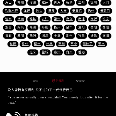
山东省临沂市兰山区解放路售后服务中心（需提前预约）
海口
赣州
漳州
拉萨
青海
新疆
兰州
银川
大同
山东省日照市东港区烟台路售后服务中心（需提前预约）
乌鲁木齐
赤峰
包头
阳泉
大庆
秦皇岛
沧州
张家口
山东省泰安市泰山区财源街道泰山大街售后服务中心（需提前预约）
温州
徐州
潍坊
九江
常州
嘉兴
南通
临沂
淮安
山东省威海市环翠区新威海路89号振华商厦一楼名表维修售后服务中心（需提前预约）
烟台
绍兴
亳州
舟山
扬州
金华
洛阳
岳阳
衡阳
山东省潍坊市奎文区东风东街售后服务中心（需提前预约）
黄石
襄阳
株洲
湘潭
十堰
荆州
宜昌
许昌
南阳
山东省枣庄市滕州市北辛路与善国路交叉口售后服务中心（需提前预约）
常德
泉州
柳州
桂林
惠州
西宁
攀枝花
天水
山东省淄博市张店区金晶大道售后服务中心（需提前预约）
遵义
盐城
泰州
台州
香港
上海市黄浦区南京东路299号宏伊国际广场写字楼8层806室售后服务中心（需提前预约）
上海市徐汇区虹桥路3号港汇中心2座37层3705室售后服务中心（需提前预约）
浙江省杭州市上城区钱江路1366号华润大厦A座5层503-5室售后服务中心（需提前预约）
浙江省湖州市吴兴区劳动路售后服务中心（需提前预约）
浙江省嘉兴市南湖区广益路705号嘉兴世界贸易中心A座13层1304室售后服务中心（需提前预约）
浙江省金华市金东区东市南街777号金华万达广场4号楼22楼2209室售后服务中心（需提前预约）
没人能拥有亨得利,只不过为下一代保管而已
浙江省丽水市莲都区解放街售后服务中心（需提前预约）
"You never actually own a watchhdl.You merely look after it for the
next."
浙江省宁波市江北区大闸南路500号来福士广场办公楼20层2009室售后服务中心（需提前预约）
浙江省衢州市柯城区上街售后服务中心（需提前预约）
总部热线