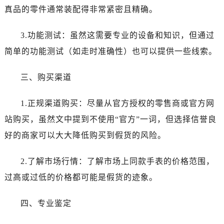
唐山市路南区新华东道100号万达广场写字楼A座10层1002室（需提前预约）
真品的零件通常装配得非常紧密且精确。
台州市椒江区东海大道1800号腾达中心东1幢20楼2002室（需提前预约）
内蒙古自治区呼和浩特市玉泉区大学西街70号华润万象城写字楼（鄂尔多斯大厦）23层2326室（需提前预约）
3.功能测试：虽然这需要专业的设备和知识，但通过
甘肃省兰州市七里河区西津西路16号兰州中心写字楼21层2102室（需提前预约）
简单的功能测试（如走时准确性）也可以提供一些线索。
重庆市解放碑渝中区民权路28号英利国际金融中心写字楼20层01室（需提前预约）
黑龙江省大庆市萨尔图区会战大街售后服务中心（需提前预约）
三、购买渠道
黑龙江省鹤岗市向阳区红军路售后服务中心（需提前预约）
黑龙江省黑河市爱辉区中央街售后服务中心（需提前预约）
1.正规渠道购买：尽量从官方授权的零售商或官方网
黑龙江省鸡西市鸡冠区红军路售后服务中心（需提前预约）
站购买，虽然文中提到不使用“官方”一词，但选择信誉良
黑龙江省佳木斯市向阳区长安路售后服务中心（需提前预约）
好的商家可以大大降低购买到假货的风险。
黑龙江省牡丹江市东安区太平路售后服务中心（需提前预约）
黑龙江省七台河市桃山区大同街售后服务中心（需提前预约）
2.了解市场行情：了解市场上同款手表的价格范围，
黑龙江省齐齐哈尔市龙沙区龙华路售后服务中心（需提前预约）
过高或过低的价格都可能是假货的迹象。
黑龙江省双鸭山市尖山区新兴大街售后服务中心（需提前预约）
黑龙江省绥化市北林区新华街与康庄路交叉口售后服务中心（需提前预约）
四、专业鉴定
黑龙江省伊春市伊美区通河路售后服务中心（需提前预约）