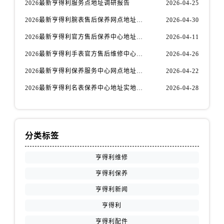
2026最新亨得利服务点地址调研报告
2026-04-25
福建省龙岩市新罗区九一南路售后服务中心（需提前预约）
福建省南平市建阳区人民西路售后服务中心（需提前预约）
2026最新亨得利腕表售后保养网点地址实地探访报告
2026-04-30
福建省宁德市蕉城区天湖东路售后服务中心（需提前预约）
2026最新亨得利官方售后保养中心地址考察报告
2026-04-11
福建省莆田市城厢区霞林街道荔华东大道售后服务中心（需提前预约）
2026最新亨得利手表官方售后维修中心网点地址调研报告
2026-04-26
福建省三明市三元区东乾二路售后服务中心（需提前预约）
2026最新亨得利保养服务中心网点地址实地探访报告
2026-04-22
福建省漳州市龙文区步港路售后服务中心（需提前预约）
江苏省常州市新北区龙锦路1590号现代传媒中心5号楼10层1008室售后服务中心（需提前预约）
2026最新亨得利名表保养中心地址实地探访报告
2026-04-28
江苏省淮安市清江浦区淮海北路售后服务中心（需提前预约）
江苏省连云港市海州区通灌北路售后服务中心（需提前预约）
江苏省南京市秦淮区中山南路1号南京中心22层22-C1-C3室售后服务中心（需提前预约）
分类标签
江苏省宿迁市宿城区西湖路售后服务中心（需提前预约）
江苏省泰州市海陵区永定东路399号置地商务中心东塔（华润万象城）17层1706室售后服务中心（需提前预约）
亨得利维修
江苏省徐州市鼓楼区淮海东路29号苏宁广场IFC国际金融中心35层3508室售后服务中心（需提前预约）
亨得利保养
江苏省盐城市盐都区世纪大道5号盐城金融城写字楼1号楼16层1604室售后服务中心（需提前预约）
亨得利新闻
江苏省扬州市邗江区国展路29号星耀天地写字楼1号楼18层1803室售后服务中心（需提前预约）
亨得利
江苏省镇江市京口区中山东路售后服务中心（需提前预约）
亨得利配件