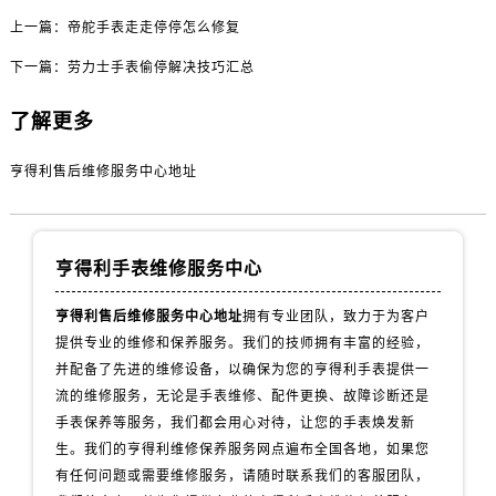
内蒙古自治区通辽市科尔沁区明仁大街售后服务中心（需提前预约）
上一篇：
帝舵手表走走停停怎么修复
内蒙古自治区乌海市海勃湾区人民南路售后服务中心（需提前预约）
下一篇：
劳力士手表偷停解决技巧汇总
内蒙古自治区乌兰察布市集宁区恩和大街售后服务中心（需提前预约）
内蒙古自治区锡林郭勒盟市锡林浩特市光明街与额尔敦路交叉口售后服务中心（需提前预约）
了解更多
内蒙古自治区兴安盟市乌兰浩特市兴安大街售后服务中心（需提前预约）
山西省大同市平城区迎宾街售后服务中心（需提前预约）
亨得利售后维修服务中心地址
山西省晋城市城区黄华街售后服务中心（需提前预约）
山西省晋中市榆次区顺城街售后服务中心（需提前预约）
山西省临汾市尧都区解放路售后服务中心（需提前预约）
亨得利手表维修服务中心
山西省吕梁市离石区永宁中路与建设街交叉口售后服务中心（需提前预约）
亨得利售后维修服务中心地址
拥有专业团队，致力于为客户
山西省朔州市朔城区怡西路与鄯阳西街交汇处售后服务中心（需提前预约）
提供专业的维修和保养服务。我们的技师拥有丰富的经验，
山西省忻州市忻府区和平东街与七一南路交叉口售后服务中心（需提前预约）
并配备了先进的维修设备，以确保为您的亨得利手表提供一
山西省阳泉市郊区平阳东街与新城大道交叉口售后服务中心（需提前预约）
流的维修服务，无论是手表维修、配件更换、故障诊断还是
山西省运城市盐湖区河东街售后服务中心（需提前预约）
手表保养等服务，我们都会用心对待，让您的手表焕发新
山西省长治市潞州区英雄中路售后服务中心（需提前预约）
生。我们的亨得利维修保养服务网点遍布全国各地，如果您
山西省太原市迎泽区迎泽街道解放路15号亨得利名表维修授权店3楼售后服务中心（需提前预约）
有任何问题或需要维修服务，请随时联系我们的客服团队，