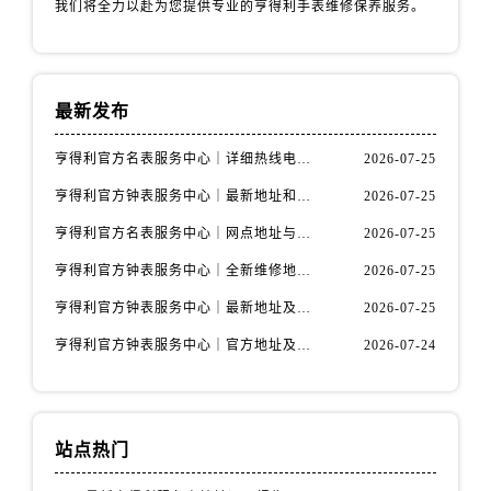
我们将全力以赴为您提供专业的亨得利手表维修保养服务。
天津市和平区赤峰道136号天津国际金融中心26层2603室售后服务中心（需提前预约）
安徽省安庆市迎江区人民路售后服务中心（需提前预约）
安徽省蚌埠市蚌山区淮河路售后服务中心（需提前预约）
安徽省亳州市谯城区魏武大道售后服务中心（需提前预约）
最新发布
安徽省池州市贵池区长江路售后服务中心（需提前预约）
亨得利官方名表服务中心｜详细热线电话及全部网点地址权威信息通知（2026年7月最新）
2026-07-25
安徽省滁州市琅琊区南谯北路售后服务中心（需提前预约）
安徽省阜阳市颍州区颍州北路售后服务中心（需提前预约）
亨得利官方钟表服务中心｜最新地址和24小时售后电话权威信息声明（2026年7月最新）
2026-07-25
安徽省淮北市相山区淮海路售后服务中心（需提前预约）
亨得利官方名表服务中心｜网点地址与售后服务热线权威信息声明（2026年7月更新）
2026-07-25
安徽省淮南市田家庵区国庆中路售后服务中心（需提前预约）
亨得利官方钟表服务中心｜全新维修地址与售后热线权威信息通告（2026年7月更新）
2026-07-25
安徽省黄山市屯溪区黄山西路售后服务中心（需提前预约）
亨得利官方钟表服务中心｜最新地址及售后电话权威信息公告（2026年7月最新）
2026-07-25
安徽省六安市金安区解放中路售后服务中心（需提前预约）
安徽省马鞍山市雨山区湖南西路售后服务中心（需提前预约）
亨得利官方钟表服务中心｜官方地址及售后热线电话权威信息通告（2026年7月最新）
2026-07-24
安徽省宿州市埇桥区人民中路售后服务中心（需提前预约）
安徽省铜陵市铜官区石城大道售后服务中心（需提前预约）
安徽省芜湖市镜湖区中山路步行街售后服务中心（需提前预约）
站点热门
安徽省宣城市宣州区叠嶂西路售后服务中心（需提前预约）