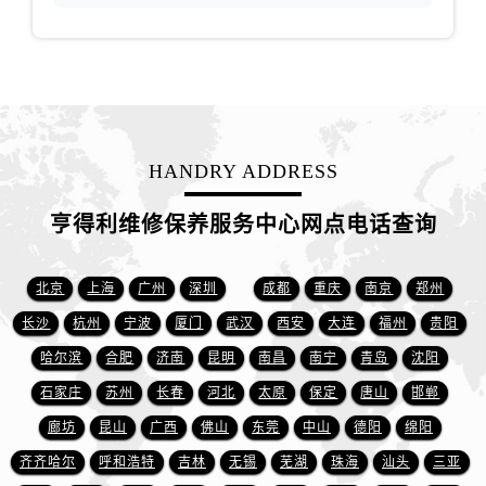
江西省抚州市临川区赣东大道售后服务中心（需提前预约）
江西省赣州市章贡区文清路售后服务中心（需提前预约）
江西省吉安市吉州区井冈山大道售后服务中心（需提前预约）
江西省景德镇市珠山区珠山中路售后服务中心（需提前预约）
江西省九江市浔阳区浔阳路售后服务中心（需提前预约）
江西省南昌市红谷滩新区红谷中大道998号绿地双子塔（中央广场）A1座办公楼14层1407室售后服务中心（需提前预约）
HANDRY ADDRESS
江西省萍乡市安源区萍安北大道与康庄路交叉口售后服务中心（需提前预约）
江西省上饶市信州区滨江西路售后服务中心（需提前预约）
亨得利维修保养服务中心网点电话查询
江西省新余市渝水区北湖西路售后服务中心（需提前预约）
江西省宜春市袁州区中山中路售后服务中心（需提前预约）
北京
上海
广州
深圳
成都
重庆
南京
郑州
江西省鹰潭市月湖区胜利东路售后服务中心（需提前预约）
长沙
杭州
宁波
厦门
武汉
西安
大连
福州
贵阳
山东省德州市德城区东风中路售后服务中心（需提前预约）
哈尔滨
合肥
济南
昆明
南昌
南宁
青岛
沈阳
山东省东营市东营区济南路售后服务中心（需提前预约）
石家庄
苏州
长春
河北
太原
保定
唐山
邯郸
山东省济南市历下区经十路11111号华润中心写字楼（万象城）15层1508室售后服务中心（需提前预约）
廊坊
昆山
广西
佛山
东莞
中山
德阳
绵阳
山东省济宁市任城区太白楼路售后服务中心（需提前预约）
齐齐哈尔
呼和浩特
吉林
无锡
芜湖
珠海
汕头
三亚
山东省莱芜市文化南路8号银座商城名表维修一楼名表维修售后服务中心（需提前预约）