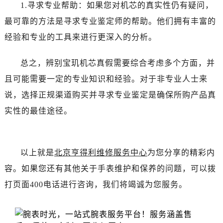
吉林省白城市洮北区明仁南街售后服务中心（需提前预约）
1.寻求专业帮助：如果您对机芯的真实性仍有疑问，
吉林省白山市浑江区浑江大街售后服务中心（需提前预约）
最可靠的方法是寻求专业鉴定师的帮助。他们拥有丰富的
吉林省吉林市船营区河南街售后服务中心（需提前预约）
经验和专业的工具来进行更深入的分析。
吉林省辽源市龙山区人民大街售后服务中心（需提前预约）
吉林省梅河口市新华街道梅河大街售后服务中心（需提前预约）
总之，辨别宝玑机芯真假需要综合考虑多个方面，并
吉林省四平市铁东区紫气大路与南九经街交汇处售后服务中心（需提前预约）
且可能需要一定的专业知识和经验。对于非专业人士来
吉林省松原市宁江区五环大街售后服务中心（需提前预约）
说，选择正规渠道购买并寻求专业鉴定是确保所购产品真
吉林省通化市东昌区环通乡江南大街售后服务中心（需提前预约）
实性的最佳途径。
吉林省延边市延吉市解放路售后服务中心（需提前预约）
辽宁省鞍山市铁东区站前街售后服务中心（需提前预约）
辽宁省本溪市平山区胜利路售后服务中心（需提前预约）
以上就是
北京亨得利维修服务中心
为您分享的精彩内
辽宁省朝阳市双塔区新华路售后服务中心（需提前预约）
容。如果您还有其他关于手表维护和保养的问题，可以拨
辽宁省丹东市振兴区七经街售后服务中心（需提前预约）
打页面400电话进行咨询，我们将竭诚为您服务。
辽宁省抚顺市新抚区东一路售后服务中心（需提前预约）
辽宁省阜新市海州区解放大街售后服务中心（需提前预约）
辽宁省葫芦岛市连山区中央路售后服务中心（需提前预约）