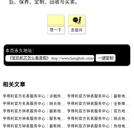
辽宁省锦州市古塔区中央大街售后服务中心（需提前预约）
辽宁省辽阳市白塔区新运大街售后服务中心（需提前预约）
辽宁省盘锦市兴隆台区石油大街售后服务中心（需提前预约）
辽宁省铁岭市银州区南马路售后服务中心（需提前预约）
赞一下
去提问
辽宁省营口市站前区市府路与渤海大街交叉口售后服务中心（需提前预约）
辽宁省沈阳市沈河区中街路137号亨得利名表维修授权店1楼售后服务中心（需提前预约）
本页永久地址：
辽宁省沈阳市沈河区中街路83号亨得利名表维修授权店1楼售后服务中心（需提前预约）
一键复制
北京市朝阳区建国门外大街甲6号华熙国际中心D座11层1102室售后服务中心（需提前预约）
北京市东城区东长安街1号王府井东方广场W3座6层602室售后服务中心（需提前预约）
河北省保定市竞秀区朝阳北大街北国先天下售后服务中心（需提前预约）
相关文章
内蒙古自治区阿拉善盟市左旗土尔扈特大街售后服务中心（需提前预约）
内蒙古自治区巴彦淖尔市临河区新华街售后服务中心（需提前预约）
亨得利官方名表服务中心｜详细热线电话及全部网点地址权威信息通知（2026年7月最新）
亨得利官方钟表服务中心｜最新地址和24小时售后电话权威信息声明（2026年7月最新）
内蒙古自治区包头市青山区幸福路甲3号王府井百货名表维修售后服务中心（需提前预约）
亨得利官方名表服务中心｜网点地址与售后服务热线权威信息声明（2026年7月更新）
亨得利官方钟表服务中心｜全新维修地址与售后热线权威信息通告（2026年7月更新）
内蒙古自治区赤峰市红山区哈达街售后服务中心（需提前预约）
亨得利官方钟表服务中心｜最新地址及售后电话权威信息公告（2026年7月最新）
亨得利官方钟表服务中心｜官方地址及售后热线电话权威信息通告（2026年7月最新）
亨得利官方钟表服务中心｜服务电话及完整官方地址权威信息声明（2026年7月最新）
亨得利官方名表服务中心｜网点地址和官方热线权威信息声明（2026年7月更新）
内蒙古自治区鄂尔多斯市东胜区伊金霍洛街售后服务中心（需提前预约）
亨得利官方钟表服务中心｜最新网点地址与24小时售后热线权威信息通告（2026年7月最新）
亨得利官方钟表服务中心｜热线电话及门店地址权威信息公告（2026年7月最新）
内蒙古自治区呼伦贝尔市海拉尔区中央街售后服务中心（需提前预约）