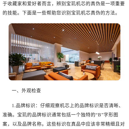
深圳市罗湖区深南东路5001号华润大厦写字楼17层1701室（需提前预约）
于收藏家和爱好者而言，辨别宝玑机芯的真伪是一项重要
惠州市惠城区江北文昌一路7号华贸大厦写字楼1座30层05室（需提前预约）
的技能。下面是一些帮助您识别宝玑机芯真伪的方法。
厦门市思明区湖滨东路95号华润大厦写字楼B座11层1104室（需提前预约）
福州市鼓楼区五四路128-1号恒力城写字楼15层03室（需提前预约）
成都市锦江区人民东路6号SAC东原中心写字楼24层2406B室（需提前预约）
重庆市江北区观音桥步行街2号融恒时代广场写字楼9层902室（需提前预约）
长沙市芙蓉区定王台街道建湘路393号世茂环球金融中心写字楼（芙蓉广场）10层13室（需提前预约）
郑州市二七区铭功路10号华润大厦写字楼29层2905室（需提前预约）
太原市迎泽区解放路15号亨得利名表服务中心（品牌授权店）3层整层（需提前预约）
沈阳市沈河区中街路137号亨得利名表服务中心（品牌授权店）1层整层（需提前预约）
沈阳市沈河区中街路83号亨得利名表服务中心（品牌授权店）1层整层（需提前预约）
一、外观检查
乌鲁木齐市天山区红山路26号时代广场（CCMALL）C座17层17-B（需提前预约）
温州市鹿城区锦绣路1067号置信广场10层1015室（需提前预约）
1.品牌标识：仔细观察机芯上的品牌标识是否清晰、
哈尔滨市道里区友谊西路600号富力中心T2座写字楼29层03室（需提前预约）
准确。宝玑的品牌标识通常包括一个独特的“B”字形图
大连市中山区人民路15号国际金融大厦7层G室（需提前预约）
佛山市禅城区季华五路57号万科金融中心C座12层1205室（需提前预约）
案，以及品牌名称。这些标识在真品中应该非常精细且对