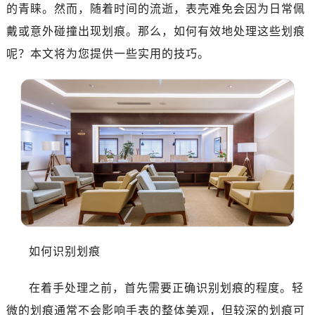
广州市天河区天河路230号万菱汇国际中心写字楼A塔7层704室（需提前预约）
的青睐。然而，随着时间的流逝，表壳难免会因为日常佩
广州市越秀区环市东路371-375号世界贸易中心大厦南塔写字楼15层07室（需提前预约）
戴或意外碰撞出现划痕。那么，如何有效地处理这些划痕
深圳市罗湖区深南东路5001号华润大厦写字楼17层1701室（需提前预约）
呢？本文将为您提供一些实用的技巧。
惠州市惠城区江北文昌一路7号华贸大厦写字楼1座30层05室（需提前预约）
厦门市思明区湖滨东路95号华润大厦写字楼B座11层1104室（需提前预约）
福州市鼓楼区五四路128-1号恒力城写字楼15层03室（需提前预约）
成都市锦江区人民东路6号SAC东原中心写字楼24层2406B室（需提前预约）
重庆市江北区观音桥步行街2号融恒时代广场写字楼9层902室（需提前预约）
长沙市芙蓉区定王台街道建湘路393号世茂环球金融中心写字楼（芙蓉广场）10层13室（需提前预约）
郑州市二七区铭功路10号华润大厦写字楼29层2905室（需提前预约）
太原市迎泽区解放路15号亨得利名表服务中心（品牌授权店）3层整层（需提前预约）
沈阳市沈河区中街路137号亨得利名表服务中心（品牌授权店）1层整层（需提前预约）
沈阳市沈河区中街路83号亨得利名表服务中心（品牌授权店）1层整层（需提前预约）
如何识别划痕
乌鲁木齐市天山区红山路26号时代广场（CCMALL）C座17层17-B（需提前预约）
温州市鹿城区锦绣路1067号置信广场10层1015室（需提前预约）
在着手处理之前，首先需要正确识别划痕的程度。轻
哈尔滨市道里区友谊西路600号富力中心T2座写字楼29层03室（需提前预约）
微的划痕通常不会影响手表的整体美观，但较深的划痕可