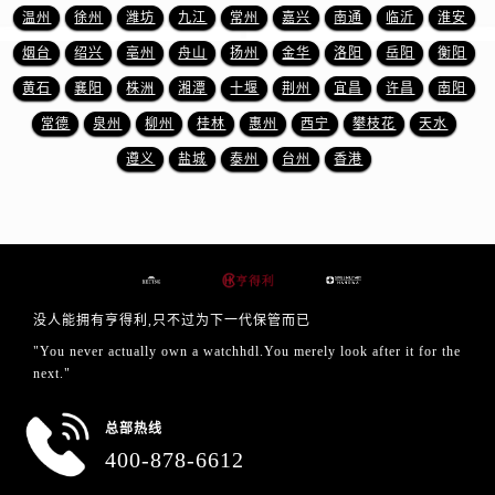
浙江省宁波市江北区大闸南路500号来福士广场办公楼20层2009室售后服务中心（需提前预约）
温州
徐州
潍坊
九江
常州
嘉兴
南通
临沂
淮安
浙江省衢州市柯城区上街售后服务中心（需提前预约）
烟台
绍兴
亳州
舟山
扬州
金华
洛阳
岳阳
衡阳
浙江省绍兴市越城区胜利东路379号世茂天际中心写字楼8层805室售后服务中心（需提前预约）
黄石
襄阳
株洲
湘潭
十堰
荆州
宜昌
许昌
南阳
浙江省舟山市定海区解放东路售后服务中心（需提前预约）
常德
泉州
柳州
桂林
惠州
西宁
攀枝花
天水
澳门特别行政区大堂区议事亭前地（新马路）售后服务中心（需提前预约）
澳门特别行政区风顺堂区南湾大马路售后服务中心（需提前预约）
遵义
盐城
泰州
台州
香港
澳门特别行政区花地玛堂区关闸广场售后服务中心（需提前预约）
澳门特别行政区花王堂区大三巴商圈售后服务中心（需提前预约）
澳门特别行政区嘉模堂区官也街售后服务中心（需提前预约）
澳门省路氹城市金光大道售后服务中心（需提前预约）
澳门特别行政区望德堂区塔石广场售后服务中心（需提前预约）
没人能拥有亨得利,只不过为下一代保管而已
福建省福州市鼓楼区五四路128-1号恒力城写字楼15层03室售后服务中心（需提前预约）
"You never actually own a watchhdl.You merely look after it for the
福建省厦门市思明区湖滨东路95号万象城华润大厦B座11层1104室售后服务中心（需提前预约）
next."
广东省潮州市潮安区新风路与潮汕路交汇处售后服务中心（需提前预约）
总部热线
广东省广州市天河区天河路230号万菱汇国际中心A塔7层704室售后服务中心（需提前预约）
400-878-6612
广东省广州市越秀区环市东路371-375号世界贸易中心大厦南塔15层1507室售后服务中心（需提前预约）