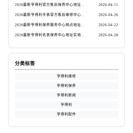
江苏省扬州市邗江区国展路29号星耀天地写字楼1号楼18层1803室售后服务中心（需提前预约）
2026最新亨得利官方售后保养中心地址考察报告
2026-04-11
江苏省镇江市京口区中山东路售后服务中心（需提前预约）
2026最新亨得利手表官方售后维修中心网点地址调研报告
2026-04-26
江西省抚州市临川区赣东大道售后服务中心（需提前预约）
2026最新亨得利保养服务中心网点地址实地探访报告
2026-04-22
江西省赣州市章贡区文清路售后服务中心（需提前预约）
江西省吉安市吉州区井冈山大道售后服务中心（需提前预约）
2026最新亨得利名表保养中心地址实地探访报告
2026-04-28
江西省景德镇市珠山区珠山中路售后服务中心（需提前预约）
江西省九江市浔阳区浔阳路售后服务中心（需提前预约）
江西省南昌市红谷滩新区红谷中大道998号绿地双子塔（中央广场）A1座办公楼14层1407室售后服务中心（需提前预约）
分类标签
江西省萍乡市安源区萍安北大道与康庄路交叉口售后服务中心（需提前预约）
江西省上饶市信州区滨江西路售后服务中心（需提前预约）
亨得利维修
江西省新余市渝水区北湖西路售后服务中心（需提前预约）
亨得利保养
江西省宜春市袁州区中山中路售后服务中心（需提前预约）
亨得利新闻
江西省鹰潭市月湖区胜利东路售后服务中心（需提前预约）
亨得利
山东省德州市德城区东风中路售后服务中心（需提前预约）
亨得利配件
山东省东营市东营区济南路售后服务中心（需提前预约）
山东省济南市历下区经十路11111号华润中心写字楼（万象城）15层1508室售后服务中心（需提前预约）