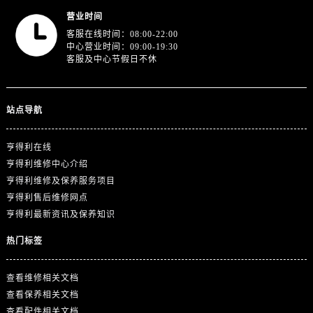
广东省河源市源城区越王大道售后服务中心（需提前预约）
营业时间
广东省惠州市惠城区江北文昌一路7号华贸大厦1座30层3005室售后服务中心（需提前预约）
客服在线时间：08:00-22:00
广东省江门市蓬江区广场西路售后服务中心（需提前预约）
中心营业时间：09:00-19:30
客服及中心节假日不休
广东省揭阳市榕城进贤门步行街售后服务中心（需提前预约）
广东省茂名市电白区水东街道迎宾大道售后服务中心（需提前预约）
广东省梅州市梅江区金燕大道售后服务中心（需提前预约）
站点导航
广东省清远市清城区湖西路售后服务中心（需提前预约）
广东省汕头市龙湖区长平路售后服务中心（需提前预约）
亨得利在线
广东省汕尾市城区香洲街道园林社区翠园街售后服务中心（需提前预约）
亨得利维修中心介绍
广东省韶关市武江区芙蓉新区与老城中心交汇处售后服务中心（需提前预约）
亨得利维修及保养服务项目
广东省深圳市罗湖区深南东路5001号华润大厦17层1701室售后服务中心（需提前预约）
亨得利售后维修网点
亨得利最新资讯及保养知识
广东省阳江市江城区东风一路售后服务中心（需提前预约）
广东省云浮市云城区金山路售后服务中心（需提前预约）
热门标签
广东省湛江市赤坎区观海北路售后服务中心（需提前预约）
广东省肇庆市端州区信安大道与砚都大道交汇处售后服务中心（需提前预约）
查看维修相关文档
广西壮族自治区百色市右江区中山二路售后服务中心（需提前预约）
查看保养相关文档
查看配件相关文档