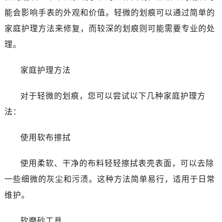
大连市中山区人民路15号国际金融大厦7层G室（需提前预约）
能会影响手表的外观和价值。轻微的划痕可以通过简单的
佛山市禅城区季华五路57号万科金融中心C座12层1205室（需提前预约）
家庭护理方法来修复，而较深的划痕则可能需要专业的处
东莞市东城街道鸿福东路1号民盈国贸中心T1写字楼9层907室（需提前预约）
无锡市梁溪区人民中路139号恒隆广场写字楼1座11层1104室（需提前预约）
理。
南通市崇川区工农路57号圆融广场写字楼16层1603室（需提前预约）
家庭护理方法
苏州市苏州工业园区星港街199号苏州中心办公楼C座22层08室（需提前预约）
武汉市江汉区解放大道686号世界贸易大厦38层09室（需提前预约）
对于轻微的划痕，您可以尝试以下几种家庭护理方
南宁市青秀区金湖路59号地王大厦12楼1224室（需提前预约）
法：
合肥市蜀山区潜山路111号万象城华润大厦B座12楼03室（需提前预约）
泉州市丰泽区宝洲路729号浦西万达中心写字楼A座7楼709室（需提前预约）
使用软布擦拭
青岛市南区山东路6号华润大厦B座22层04室（需提前预约）
烟台市芝罘区胜利路139号万达金融中心A座907室（需提前预约）
使用柔软、干净的布料轻轻擦拭表壳表面，可以去除
长春市朝阳区西安大路727号中银大厦A座(旺进大厦)18层09室（需提前预约）
一些细微的灰尘和污渍。这种方法简单易行，适用于日常
贵阳市南明区都司高架桥路33号亨特国际金融中心14楼14D（需提前预约）
维护。
昆明市盘龙区北京路928号同德昆明广场写字楼10层06室（需提前预约）
石家庄市长安区中山东路39号勒泰中心写字楼B座13层07室（需提前预约）
软磨砂工具