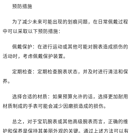
黑龙江省绥化市北林区新华街与康庄路交叉口售后服务中心（需提前预约）
预防措施
黑龙江省伊春市伊美区通河路售后服务中心（需提前预约）
吉林省白城市洮北区明仁南街售后服务中心（需提前预约）
为了减少未来可能出现的划痕问题，在日常佩戴过程
吉林省白山市浑江区浑江大街售后服务中心（需提前预约）
中可以采取以下预防措施：
吉林省吉林市船营区河南街售后服务中心（需提前预约）
吉林省辽源市龙山区人民大街售后服务中心（需提前预约）
佩戴保护：在进行运动或其他可能对腕表造成损伤的
吉林省梅河口市新华街道梅河大街售后服务中心（需提前预约）
活动时，考虑佩戴保护装置。
吉林省四平市铁东区紫气大路与南九经街交汇处售后服务中心（需提前预约）
吉林省松原市宁江区五环大街售后服务中心（需提前预约）
定期检查：定期检查腕表状态，并及时进行清洁和保
吉林省通化市东昌区环通乡江南大街售后服务中心（需提前预约）
养。
吉林省延边市延吉市解放路售后服务中心（需提前预约）
辽宁省鞍山市铁东区站前街售后服务中心（需提前预约）
选择合适的材质：如果预算允许的话，选择更加耐用
辽宁省本溪市平山区胜利路售后服务中心（需提前预约）
材质制成的手表可能会减少因磨损造成的损伤。
辽宁省朝阳市双塔区新华路售后服务中心（需提前预约）
辽宁省丹东市振兴区七经街售后服务中心（需提前预约）
总之，对于宝玑腕表或其他高级腕表而言，正确的维
辽宁省抚顺市新抚区东一路售后服务中心（需提前预约）
护和保养是保持其美丽外观的关键。通过上述方法可以有