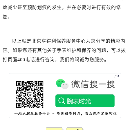
辽宁省阜新市海州区解放大街售后服务中心（需提前预约）
效减少甚至预防划痕的发生，并在必要时进行有效的修
辽宁省葫芦岛市连山区中央路售后服务中心（需提前预约）
复。
辽宁省锦州市古塔区中央大街售后服务中心（需提前预约）
辽宁省辽阳市白塔区新运大街售后服务中心（需提前预约）
辽宁省盘锦市兴隆台区石油大街售后服务中心（需提前预约）
以上就是
北京亨得利保养服务中心
为您分享的精彩内
辽宁省铁岭市银州区南马路售后服务中心（需提前预约）
辽宁省营口市站前区市府路与渤海大街交叉口售后服务中心（需提前预约）
容。如果您还有其他关于手表维护和保养的问题，可以拨
辽宁省沈阳市沈河区中街路137号亨得利名表维修授权店1楼售后服务中心（需提前预约）
打页面400电话进行咨询，我们将竭诚为您服务。
辽宁省沈阳市沈河区中街路83号亨得利名表维修授权店1楼售后服务中心（需提前预约）
北京市朝阳区建国门外大街甲6号华熙国际中心D座11层1102室售后服务中心（需提前预约）
北京市东城区东长安街1号王府井东方广场W3座6层602室售后服务中心（需提前预约）
河北省保定市竞秀区朝阳北大街北国先天下售后服务中心（需提前预约）
内蒙古自治区阿拉善盟市左旗土尔扈特大街售后服务中心（需提前预约）
内蒙古自治区巴彦淖尔市临河区新华街售后服务中心（需提前预约）
内蒙古自治区包头市青山区幸福路甲3号王府井百货名表维修售后服务中心（需提前预约）
内蒙古自治区赤峰市红山区哈达街售后服务中心（需提前预约）