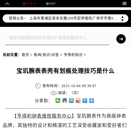
天津市和平区赤峰道136号天津国际金融中心写字楼26层2603室（需提前预约）

上海市徐汇区虹桥路3号港汇中心写字楼2座37层3705室（需提前预约）
上海市黄浦区南京东路299号宏伊国际广场写字楼8层806室（需提前预约）
▲
官网公告>
▼
南京市秦淮区中山南路1号（新街口）南京中心写字楼22层C1-1室（需提前预约）
常州市新北区龙锦路1590号现代传媒中心写字楼5号楼10层1008室（需提前预约）
徐州市鼓楼区淮海东路29号苏宁广场IFC国际金融中心写字楼35层3508室（需提前预约）
扬州市邗江区国展路29号星耀天地写字楼1号楼18层1803室（需提前预约）
当前位置：
首页
>
新闻/知识/问答
>
亨得利知识
>
盐城市盐都区世纪大道5号盐城金融城写字楼1号楼16层1604室（需提前预约）
泰州市海陵区永定东路399号置地商务中心东塔写字楼（华润万象城）17层1706室（需提前预约）
宝玑腕表表壳有划痕处理技巧是什么
宁波市江北区大闸南路500号来福士广场办公楼20层2009室（需提前预约）
杭州市上城区钱江路1366号华润大厦写字楼A座5层503-5室（需提前预约）
发布时间：2025-10-04 09:39:07
金华市金东区东市南街777号金华万达广场写字楼4号楼22层2209室（需提前预约）
阅读：（
次）
绍兴市越城区胜利东路379号世茂天际中心写字楼8层805室（需提前预约）
分享到：
嘉兴市南湖区广益路705号嘉兴世界贸易中心写字楼A座13层1304室（需提前预约）
南昌市红谷滩新区红谷中大道998号绿地双子塔（中央广场）A1座办公楼14层07室（需提前预约）
【
亨得利钟表维修服务中心
】宝玑腕表作为高级钟表
济南市历下区经十路11111号华润中心写字楼（万象城）15层1508室（需提前预约）
品牌，其独特的设计和精湛的工艺深受收藏家和爱好者们