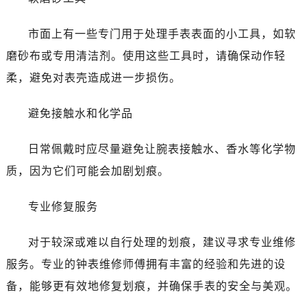
西安市碑林区南关正街88号华侨城长安国际中心E座6楼10室（需提前预约）
海口市龙华区金贸东路5号海口华润大厦B座17层1707室（需提前预约）
市面上有一些专门用于处理手表表面的小工具，如软
唐山市路南区新华东道100号万达广场写字楼A座10层1002室（需提前预约）
磨砂布或专用清洁剂。使用这些工具时，请确保动作轻
台州市椒江区东海大道1800号腾达中心东1幢20楼2002室（需提前预约）
柔，避免对表壳造成进一步损伤。
内蒙古自治区呼和浩特市玉泉区大学西街70号华润万象城写字楼（鄂尔多斯大厦）23层2326室（需提前预约）
甘肃省兰州市七里河区西津西路16号兰州中心写字楼21层2102室（需提前预约）
避免接触水和化学品
重庆市解放碑渝中区民权路28号英利国际金融中心写字楼20层01室（需提前预约）
黑龙江省大庆市萨尔图区会战大街售后服务中心（需提前预约）
日常佩戴时应尽量避免让腕表接触水、香水等化学物
黑龙江省鹤岗市向阳区红军路售后服务中心（需提前预约）
质，因为它们可能会加剧划痕。
黑龙江省黑河市爱辉区中央街售后服务中心（需提前预约）
黑龙江省鸡西市鸡冠区红军路售后服务中心（需提前预约）
专业修复服务
黑龙江省佳木斯市向阳区长安路售后服务中心（需提前预约）
黑龙江省牡丹江市东安区太平路售后服务中心（需提前预约）
对于较深或难以自行处理的划痕，建议寻求专业维修
黑龙江省七台河市桃山区大同街售后服务中心（需提前预约）
服务。专业的钟表维修师傅拥有丰富的经验和先进的设
黑龙江省齐齐哈尔市龙沙区龙华路售后服务中心（需提前预约）
备，能够更有效地修复划痕，并确保手表的安全与美观。
黑龙江省双鸭山市尖山区新兴大街售后服务中心（需提前预约）