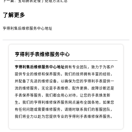
山西省长治市潞州区英雄中路售后服务中心（需提前预约）
下一篇：
宝珀腕表走慢了处理方法汇总
山西省太原市迎泽区迎泽街道解放路15号亨得利名表维修授权店3楼售后服务中心（需提前预约）
了解更多
天津市和平区赤峰道136号天津国际金融中心26层2603室售后服务中心（需提前预约）
安徽省安庆市迎江区人民路售后服务中心（需提前预约）
亨得利售后维修服务中心地址
安徽省蚌埠市蚌山区淮河路售后服务中心（需提前预约）
安徽省亳州市谯城区魏武大道售后服务中心（需提前预约）
安徽省池州市贵池区长江路售后服务中心（需提前预约）
亨得利手表维修服务中心
安徽省滁州市琅琊区南谯北路售后服务中心（需提前预约）
安徽省阜阳市颍州区颍州北路售后服务中心（需提前预约）
亨得利售后维修服务中心地址
拥有专业团队，致力于为客户
提供专业的维修和保养服务。我们的技师拥有丰富的经验，
安徽省淮北市相山区淮海路售后服务中心（需提前预约）
并配备了先进的维修设备，以确保为您的亨得利手表提供一
安徽省淮南市田家庵区国庆中路售后服务中心（需提前预约）
流的维修服务，无论是手表维修、配件更换、故障诊断还是
安徽省黄山市屯溪区黄山西路售后服务中心（需提前预约）
手表保养等服务，我们都会用心对待，让您的手表焕发新
安徽省六安市金安区解放中路售后服务中心（需提前预约）
生。我们的亨得利维修保养服务网点遍布全国各地，如果您
安徽省马鞍山市雨山区湖南西路售后服务中心（需提前预约）
有任何问题或需要维修服务，请随时联系我们的客服团队，
安徽省宿州市埇桥区人民中路售后服务中心（需提前预约）
我们将全力以赴为您提供专业的亨得利手表维修保养服务。
安徽省铜陵市铜官区石城大道售后服务中心（需提前预约）