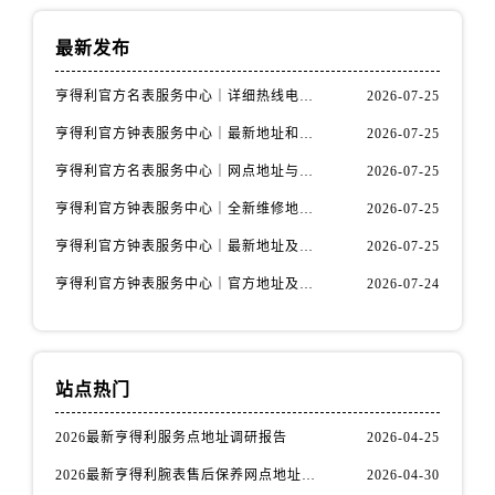
安徽省芜湖市镜湖区中山路步行街售后服务中心（需提前预约）
安徽省宣城市宣州区叠嶂西路售后服务中心（需提前预约）
最新发布
福建省龙岩市新罗区九一南路售后服务中心（需提前预约）
福建省南平市建阳区人民西路售后服务中心（需提前预约）
亨得利官方名表服务中心｜详细热线电话及全部网点地址权威信息通知（2026年7月最新）
2026-07-25
福建省宁德市蕉城区天湖东路售后服务中心（需提前预约）
亨得利官方钟表服务中心｜最新地址和24小时售后电话权威信息声明（2026年7月最新）
2026-07-25
福建省莆田市城厢区霞林街道荔华东大道售后服务中心（需提前预约）
亨得利官方名表服务中心｜网点地址与售后服务热线权威信息声明（2026年7月更新）
2026-07-25
福建省三明市三元区东乾二路售后服务中心（需提前预约）
亨得利官方钟表服务中心｜全新维修地址与售后热线权威信息通告（2026年7月更新）
2026-07-25
福建省漳州市龙文区步港路售后服务中心（需提前预约）
亨得利官方钟表服务中心｜最新地址及售后电话权威信息公告（2026年7月最新）
2026-07-25
江苏省常州市新北区龙锦路1590号现代传媒中心5号楼10层1008室售后服务中心（需提前预约）
江苏省淮安市清江浦区淮海北路售后服务中心（需提前预约）
亨得利官方钟表服务中心｜官方地址及售后热线电话权威信息通告（2026年7月最新）
2026-07-24
江苏省连云港市海州区通灌北路售后服务中心（需提前预约）
江苏省南京市秦淮区中山南路1号南京中心22层22-C1-C3室售后服务中心（需提前预约）
江苏省宿迁市宿城区西湖路售后服务中心（需提前预约）
站点热门
江苏省泰州市海陵区永定东路399号置地商务中心东塔（华润万象城）17层1706室售后服务中心（需提前预约）
江苏省徐州市鼓楼区淮海东路29号苏宁广场IFC国际金融中心35层3508室售后服务中心（需提前预约）
2026最新亨得利服务点地址调研报告
2026-04-25
江苏省盐城市盐都区世纪大道5号盐城金融城写字楼1号楼16层1604室售后服务中心（需提前预约）
2026最新亨得利腕表售后保养网点地址实地探访报告
2026-04-30