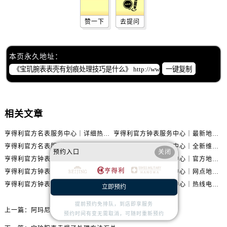
内蒙古自治区鄂尔多斯市东胜区伊金霍洛街售后服务中心（需提前预约）
内蒙古自治区呼伦贝尔市海拉尔区中央街售后服务中心（需提前预约）
赞一下
去提问
内蒙古自治区通辽市科尔沁区明仁大街售后服务中心（需提前预约）
内蒙古自治区乌海市海勃湾区人民南路售后服务中心（需提前预约）
本页永久地址：
内蒙古自治区乌兰察布市集宁区恩和大街售后服务中心（需提前预约）
一键复制
内蒙古自治区锡林郭勒盟市锡林浩特市光明街与额尔敦路交叉口售后服务中心（需提前预约）
内蒙古自治区兴安盟市乌兰浩特市兴安大街售后服务中心（需提前预约）
山西省大同市平城区迎宾街售后服务中心（需提前预约）
相关文章
山西省晋城市城区黄华街售后服务中心（需提前预约）
山西省晋中市榆次区顺城街售后服务中心（需提前预约）
亨得利官方名表服务中心｜详细热线电话及全部网点地址权威信息通知（2026年7月最新）
亨得利官方钟表服务中心｜最新地址和24小时售后电话权威信息声明（2026年7月最新）
山西省临汾市尧都区解放路售后服务中心（需提前预约）
亨得利官方名表服务中心｜网点地址与售后服务热线权威信息声明（2026年7月更新）
亨得利官方钟表服务中心｜全新维修地址与售后热线权威信息通告（2026年7月更新）
预约入口
关闭
山西省吕梁市离石区永宁中路与建设街交叉口售后服务中心（需提前预约）
亨得利官方钟表服务中心｜最新地址及售后电话权威信息公告（2026年7月最新）
亨得利官方钟表服务中心｜官方地址及售后热线电话权威信息通告（2026年7月最新）
山西省朔州市朔城区怡西路与鄯阳西街交汇处售后服务中心（需提前预约）
亨得利官方钟表服务中心｜服务电话及完整官方地址权威信息声明（2026年7月最新）
亨得利官方名表服务中心｜网点地址和官方热线权威信息声明（2026年7月更新）
亨得利官方钟表服务中心｜最新网点地址与24小时售后热线权威信息通告（2026年7月最新）
亨得利官方钟表服务中心｜热线电话及门店地址权威信息公告（2026年7月最新）
山西省忻州市忻府区和平东街与七一南路交叉口售后服务中心（需提前预约）
立即预约
山西省阳泉市郊区平阳东街与新城大道交叉口售后服务中心（需提前预约）
提前预约免排队，到店即享服务
上一篇：
阿玛尼腕表表壳割手处理技巧深度解析
山西省运城市盐湖区河东街售后服务中心（需提前预约）
预约时间有变无需取消，可随时重新预约