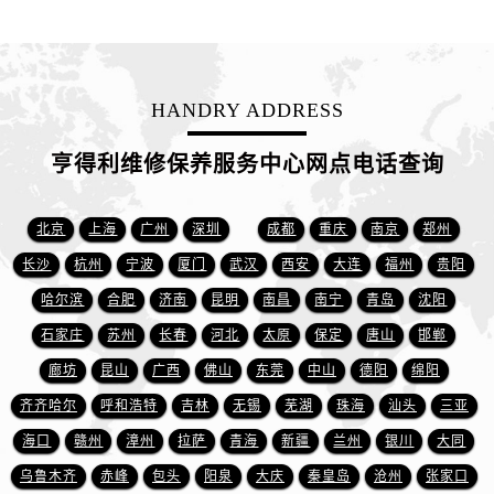
山东省济宁市任城区太白楼路售后服务中心（需提前预约）
山东省莱芜市文化南路8号银座商城名表维修一楼名表维修售后服务中心（需提前预约）
山东省临沂市兰山区解放路售后服务中心（需提前预约）
山东省日照市东港区烟台路售后服务中心（需提前预约）
HANDRY ADDRESS
山东省泰安市泰山区财源街道泰山大街售后服务中心（需提前预约）
山东省威海市环翠区新威海路89号振华商厦一楼名表维修售后服务中心（需提前预约）
亨得利维修保养服务中心网点电话查询
山东省潍坊市奎文区东风东街售后服务中心（需提前预约）
山东省枣庄市滕州市北辛路与善国路交叉口售后服务中心（需提前预约）
北京
上海
广州
深圳
成都
重庆
南京
郑州
山东省淄博市张店区金晶大道售后服务中心（需提前预约）
长沙
杭州
宁波
厦门
武汉
西安
大连
福州
贵阳
上海市黄浦区南京东路299号宏伊国际广场写字楼8层806室售后服务中心（需提前预约）
哈尔滨
合肥
济南
昆明
南昌
南宁
青岛
沈阳
上海市徐汇区虹桥路3号港汇中心2座37层3705室售后服务中心（需提前预约）
石家庄
苏州
长春
河北
太原
保定
唐山
邯郸
浙江省杭州市上城区钱江路1366号华润大厦A座5层503-5室售后服务中心（需提前预约）
廊坊
昆山
广西
佛山
东莞
中山
德阳
绵阳
浙江省湖州市吴兴区劳动路售后服务中心（需提前预约）
浙江省嘉兴市南湖区广益路705号嘉兴世界贸易中心A座13层1304室售后服务中心（需提前预约）
齐齐哈尔
呼和浩特
吉林
无锡
芜湖
珠海
汕头
三亚
浙江省金华市金东区东市南街777号金华万达广场4号楼22楼2209室售后服务中心（需提前预约）
海口
赣州
漳州
拉萨
青海
新疆
兰州
银川
大同
浙江省丽水市莲都区解放街售后服务中心（需提前预约）
乌鲁木齐
赤峰
包头
阳泉
大庆
秦皇岛
沧州
张家口