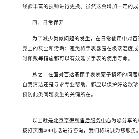
昆明市盘龙区北京路928号同德昆明
经验丰富的技师进行更换。虽然这会增加一定的成
石家庄市长安区中山东路39号勒泰中
西安市碑林区南关正街88号华侨城长
四、日常保养
海口市龙华区金贸东路5号海口华润大厦
唐山市路南区新华东道100号万达广场
为了减少类似问题的发生，在日常使用中对百
台州市椒江区东海大道1800号腾达中
壳上的灰尘和污垢；避免将手表暴露在极端温度或
内蒙古自治区呼和浩特市玉泉区大学西
时佩戴等措施都可以有效延长手表的使用寿命。
甘肃省兰州市七里河区西津西路16号兰
重庆市解放碑渝中区民权路28号英利
总之，在面对百达翡丽手表表蒙子损坏的问题
黑龙江省大庆市萨尔图区会战大街售
自我清洁还是寻求专业帮助，都应以保护好这款珍
黑龙江省鹤岗市向阳区红军路售后服
预防此类问题发生的关键所在。
黑龙江省黑河市爱辉区中央街售后服
黑龙江省鸡西市鸡冠区红军路售后服
黑龙江省佳木斯市向阳区长安路售后
以上就是
北京亨得利售后服务中心
为您分享的
黑龙江省牡丹江市东安区太平路售后
拨打页面400电话进行咨询，我们将竭诚为您服务
黑龙江省七台河市桃山区大同街售后