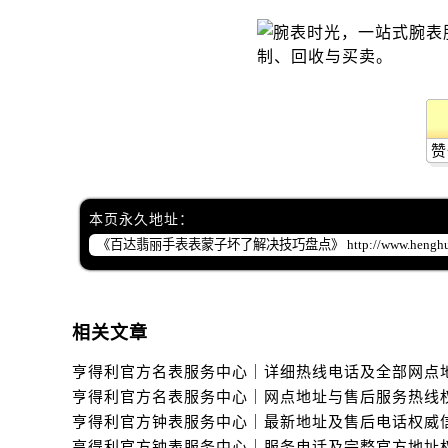
黑龙江省齐齐哈尔市龙沙区龙华路售
黑龙江省双鸭山市尖山区新兴大街售
黑龙江省绥化市北林区新华街与康庄
黑龙江省伊春市伊美区通河路售后服
吉林省白城市洮北区明仁南街售后服
吉林省白山市浑江区浑江大街售后服
赞
吉林省吉林市船营区河南街售后服务
吉林省辽源市龙山区人民大街售后服
本页永久地址：
吉林省梅河口市新华街道梅河大街售
吉林省四平市铁东区紫气大路与南九
吉林省松原市宁江区五环大街售后服
吉林省通化市东昌区环通乡江南大街
相关文章
吉林省延边市延吉市解放路售后服务
辽宁省鞍山市铁东区站前街售后服务
辽宁省本溪市平山区胜利路售后服务
辽宁省朝阳市双塔区新华路售后服务