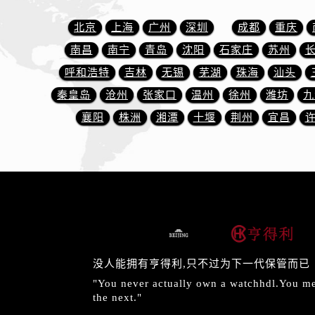
内蒙古自治区包头市青山区幸福路甲
内蒙古自治区赤峰市红山区哈达街售
北京
上海
广州
深圳
成都
重庆
内蒙古自治区鄂尔多斯市东胜区伊金
南昌
南宁
青岛
沈阳
石家庄
苏州
内蒙古自治区呼伦贝尔市海拉尔区中
呼和浩特
吉林
无锡
芜湖
珠海
汕头
内蒙古自治区通辽市科尔沁区明仁大
秦皇岛
沧州
张家口
温州
徐州
潍坊
九
内蒙古自治区乌海市海勃湾区人民南
襄阳
株洲
湘潭
十堰
荆州
宜昌
内蒙古自治区乌兰察布市集宁区恩和
内蒙古自治区锡林郭勒盟市锡林浩特
内蒙古自治区兴安盟市乌兰浩特市兴
山西省大同市平城区迎宾街售后服务
山西省晋城市城区黄华街售后服务中
山西省晋中市榆次区顺城街售后服务
山西省临汾市尧都区解放路售后服务
山西省吕梁市离石区永宁中路与建设
没人能拥有亨得利,只不过为下一代保管而已
山西省朔州市朔城区怡西路与鄯阳西
"You never actually own a watchhdl.You mer
the next."
山西省忻州市忻府区和平东街与七一