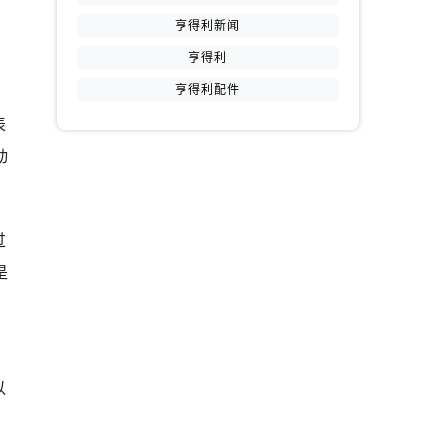
亨得利新闻
亨得利
亨得利配件
表
动
提前预约）
过
是
以