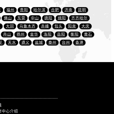
连
福州
贵阳
哈尔滨
合肥
济南
昆明
佛山
东莞
中山
德阳
绵阳
齐齐哈尔
川
大同
乌鲁木齐
赤峰
包头
阳泉
大庆
舟山
扬州
金华
洛阳
岳阳
衡阳
黄石
花
天水
遵义
盐城
泰州
台州
香港
线
修中心介绍