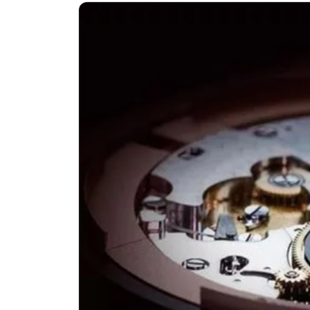
南昌市红谷滩新区红谷中大道998号
济南市历下区经十路11111号华润中
广州市天河区天河路230号万菱汇国
广州市越秀区环市东路371-375号
深圳市罗湖区深南东路5001号华润大
惠州市惠城区江北文昌一路7号华贸大
厦门市思明区湖滨东路95号华润大厦写
福州市鼓楼区五四路128-1号恒力城
成都市锦江区人民东路6号SAC东原中
重庆市江北区观音桥步行街2号融恒时
长沙市芙蓉区定王台街道建湘路393
郑州市二七区铭功路10号华润大厦写字
太原市迎泽区解放路15号亨得利名
沈阳市沈河区中街路137号亨得利名
沈阳市沈河区中街路83号亨得利名
乌鲁木齐市天山区红山路26号时代广场