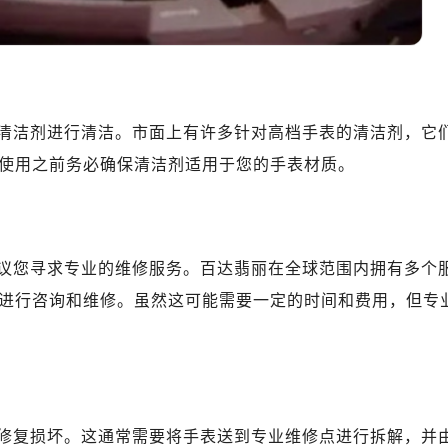
10层1015室（需提前预约）
心T2座写字楼29层03室（需提前预约）
厦7层G室（需提前预约）
心C座12层1205室（需提前预约）
中心T1写字楼9层907室（需提前预约）
清洁剂进行清洁。市面上有许多针对高档手表的清洁剂，它
写字楼1座11层1104室（需提前预约）
使用之前务必确保清洁剂适用于您的手表材质。
楼16层1603室（需提前预约）
中心办公楼C座22层08室（需提前预约）
大厦38层09室（需提前预约）
楼1224室（需提前预约）
议您寻求专业的维修服务。百达翡丽在全球范围内拥有多个
大厦B座12楼03室（需提前预约）
进行咨询和维修。虽然这可能需要一定的时间和费用，但专
心写字楼A座7楼709室（需提前预约）
2层04室（需提前预约）
心A座907室（需提前预约）
A座(旺进大厦)18层09室（需提前预约）
国际金融中心14楼14D（需提前预约）
修复损坏。这通常需要将手表送到专业维修点进行拆解，并