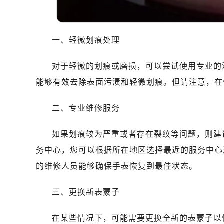
温州市鹿城区锦绣路1067号置信广场
哈尔滨市道里区友谊西路600号富力中
大连市中山区人民路15号国际金融大
一、轻微划痕处理
佛山市禅城区季华五路57号万科金融中
东莞市东城街道鸿福东路1号民盈国贸
对于轻微的划痕或磨损，可以尝试使用专业的
无锡市梁溪区人民中路139号恒隆广场
能够有效去除表面污渍和轻微划痕。但请注意，在
南通市崇川区工农路57号圆融广场写字
苏州市苏州工业园区星港街199号苏州
二、专业维修服务
武汉市江汉区解放大道686号世界贸易
南宁市青秀区金湖路59号地王大厦12
如果划痕较为严重或者存在裂纹等问题，则建
合肥市蜀山区潜山路111号万象城华润
务中心，您可以根据所在地区选择最近的服务中心
泉州市丰泽区宝洲路729号浦西万达中
的维修人员能够确保手表恢复到最佳状态。
青岛市南区山东路6号华润大厦B座2
烟台市芝罘区胜利路139号万达金融中
三、更换新表蒙子
长春市朝阳区西安大路727号中银大厦
贵阳市南明区都司高架桥路33号亨特
在某些情况下，可能需要更换全新的表蒙子以