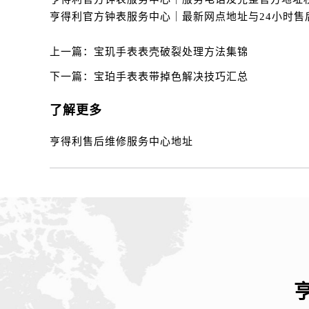
辽宁省丹东市振兴区七经街售后服务
辽宁省抚顺市新抚区东一路售后服务
辽宁省阜新市海州区解放大街售后服
上一篇：
宝玑手表表壳破裂处理方法集锦
辽宁省葫芦岛市连山区中央路售后服
下一篇：
宝珀手表表带掉色解决技巧汇总
辽宁省锦州市古塔区中央大街售后服
辽宁省辽阳市白塔区新运大街售后服
了解更多
辽宁省盘锦市兴隆台区石油大街售后
辽宁省铁岭市银州区南马路售后服务
亨得利售后维修服务中心地址
辽宁省营口市站前区市府路与渤海大
辽宁省沈阳市沈河区中街路137号亨
辽宁省沈阳市沈河区中街路83号亨
北京市朝阳区建国门外大街甲6号华熙
北京市东城区东长安街1号王府井东方
河北省保定市竞秀区朝阳北大街北国
内蒙古自治区阿拉善盟市左旗土尔扈
内蒙古自治区巴彦淖尔市临河区新华