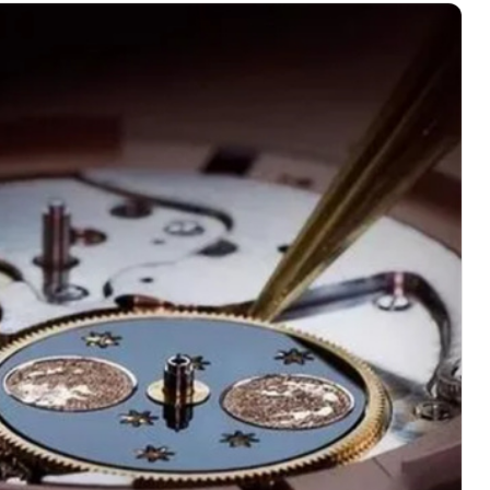
绿地双子塔（中央广场）A1座办公楼14层07室（需提前预约）
心写字楼（万象城）15层1508室（需提前预约）
际中心写字楼A塔7层704室（需提前预约）
世界贸易中心大厦南塔写字楼15层07室（需提前预约）
厦写字楼17层1701室（需提前预约）
厦写字楼1座30层05室（需提前预约）
字楼B座11层1104室（需提前预约）
写字楼15层03室（需提前预约）
心写字楼24层2406B室（需提前预约）
代广场写字楼9层902室（需提前预约）
号世茂环球金融中心写字楼（芙蓉广场）10层13室（需提前预约
楼29层2905室（需提前预约）
表服务中心（品牌授权店）3层整层（需提前预约）
表服务中心（品牌授权店）1层整层（需提前预约）
表服务中心（品牌授权店）1层整层（需提前预约）
（CCMALL）C座17层17-B（需提前预约）