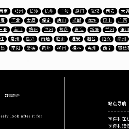
3号王府井百货名表维修售后服务中心（需提前预约）
后服务中心（需提前预约）
南京
郑州
长沙
杭州
宁波
厦门
武汉
西安
大
霍洛街售后服务中心（需提前预约）
长春
河北
太原
保定
唐山
邯郸
廊坊
昆山
广西
央街售后服务中心（需提前预约）
三亚
海口
赣州
漳州
拉萨
青海
新疆
兰州
银
街售后服务中心（需提前预约）
江
常州
嘉兴
南通
临沂
淮安
烟台
绍兴
亳州
路售后服务中心（需提前预约）
许昌
南阳
常德
泉州
柳州
桂林
惠州
西宁
攀枝
大街售后服务中心（需提前预约）
市光明街与额尔敦路交叉口售后服务中心（需提前预约）
安大街售后服务中心（需提前预约）
中心（需提前预约）
心（需提前预约）
中心（需提前预约）
中心（需提前预约）
站点导航
街交叉口售后服务中心（需提前预约）
街交汇处售后服务中心（需提前预约）
ely look after it for
亨得利在
南路交叉口售后服务中心（需提前预约）
亨得利维