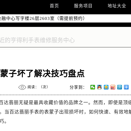
字楼W3座6层602室（需提前预约）
首页
服务项目
地址大全
国际中心写字楼D座11层1102室（需提前预约）
融中心写字楼26层2603室（需提前预约）
2座37层3705室（需提前预约）
际广场写字楼8层806室（需提前预约）
南京中心写字楼22层C1-1室（需提前预约）
中心写字楼5号楼10层1008室（需提前预约）
FC国际金融中心写字楼35层3508室（需提前预约）
楼1号楼18层1803室（需提前预约）
表蒙子坏了解决技巧盘点
字楼1号楼16层1604室（需提前预约）
务中心东塔写字楼（华润万象城）17层1706室（需提前预约）
阅读：（
次）
分享到：
场办公楼20层2009室（需提前预约）
写字楼A座5层503-5室（需提前预约）
百达翡丽无疑是最具收藏价值的品牌之一。然而，即使是顶
广场写字楼4号楼22层2209室（需提前预约）
。当百达翡丽手表的表蒙子出现损坏时，如何快速、有效地
际中心写字楼8层805室（需提前预约）
巧。
易中心写字楼A座13层1304室（需提前预约）