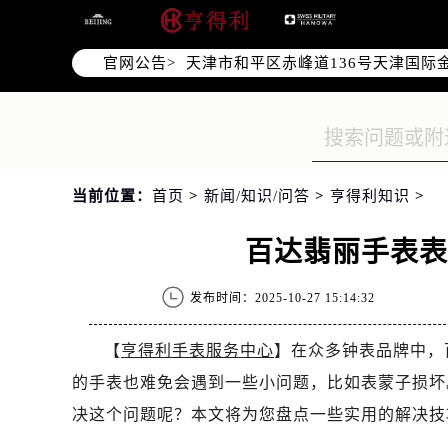
北京市东城区东长安街1号东方广场写
北京市朝阳区建国门外大街甲6号华熙
官网公告>
天津市和平区赤峰道136号天津国际金
上海市徐汇区虹桥路3号港汇中心写字楼
上海市黄浦区南京东路299号宏伊国
南京市秦淮区中山南路1号（新街口）
常州市新北区龙锦路1590号现代传媒
当前位置：
首页
>
新闻/知识/问答
>
亨得利知识
>
徐州市鼓楼区淮海东路29号苏宁广场I
扬州市邗江区国展路29号星耀天地写字
百达翡丽手表
盐城市盐都区世纪大道5号盐城金融城写
泰州市海陵区永定东路399号置地商
发布时间：2025-10-27 15:14:32
宁波市江北区大闸南路500号来福士广
杭州市上城区钱江路1366号华润大厦
【
亨得利手表服务中心
】在众多钟表品牌中，
金华市金东区东市南街777号金华万达
的手表也难免会遇到一些小问题，比如表蒙子损坏
绍兴市越城区胜利东路379号世茂天
决这个问题呢？本文将为您盘点一些实用的解决技
嘉兴市南湖区广益路705号嘉兴世界贸