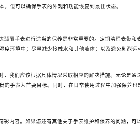
广场写字楼10层06室（需提前预约）
本，但可以确保手表的外观和功能恢复到最佳状态。
心写字楼B座13层07室（需提前预约）
安国际中心E座6楼10室（需提前预约）
B座17层1707室（需提前预约）
写字楼A座10层1002室（需提前预约）
达翡丽手表进行适当的保养是非常重要的。定期清理表带和
心东1幢20楼2002室（需提前预约）
湿度环境中；尽量减少接触水和其他液体；以及避免剧烈运
街70号华润万象城写字楼（鄂尔多斯大厦）23层2326室（需
州中心写字楼21层2102室（需提前预约）
国际金融中心写字楼20层01室（需提前预约）
时，我们应该根据具体情况采取相应的解决措施。无论是通
后服务中心（需提前预约）
贵的手表为首要目标。同时，在日常使用过程中加强保养也
务中心（需提前预约）
务中心（需提前预约）
务中心（需提前预约）
服务中心（需提前预约）
精彩内容。如果您还有其他关于手表维护和保养的问题，可
服务中心（需提前预约）
。
服务中心（需提前预约）