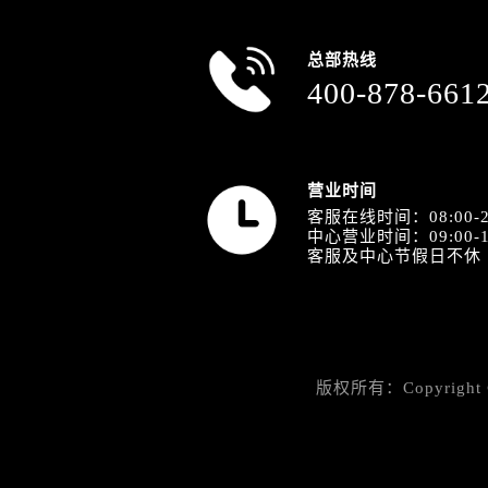
山西省阳泉市郊区平阳东街与新城大
山西省运城市盐湖区河东街售后服务
总部热线
山西省长治市潞州区英雄中路售后服
400-878-661
山西省太原市迎泽区迎泽街道解放路
天津市和平区赤峰道136号天津国际金
安徽省安庆市迎江区人民路售后服务
安徽省蚌埠市蚌山区淮河路售后服务
营业时间
客服在线时间：08:00-2
安徽省亳州市谯城区魏武大道售后服
中心营业时间：09:00-1
安徽省池州市贵池区长江路售后服务
客服及中心节假日不休
安徽省滁州市琅琊区南谯北路售后服
安徽省阜阳市颍州区颍州北路售后服
安徽省淮北市相山区淮海路售后服务
安徽省淮南市田家庵区国庆中路售后
版权所有：Copyright
安徽省黄山市屯溪区黄山西路售后服
安徽省六安市金安区解放中路售后服
安徽省马鞍山市雨山区湖南西路售后