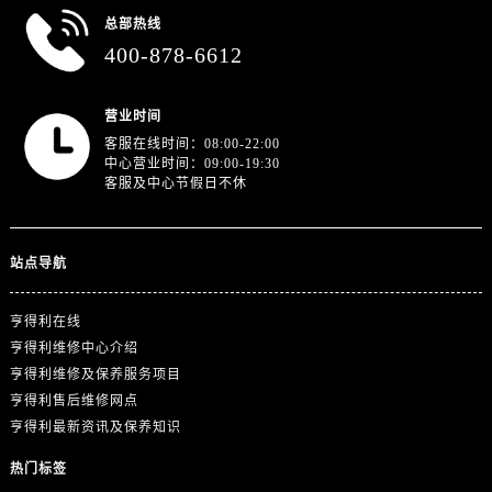
浙江省金华市金东区东市南街777号金华万达广场4号楼22楼2209室售后服务中心（需提前预约）
总部热线
浙江省丽水市莲都区解放街售后服务中心（需提前预约）
400-878-6612
浙江省宁波市江北区大闸南路500号来福士广场办公楼20层2009室售后服务中心（需提前预约）
浙江省衢州市柯城区上街售后服务中心（需提前预约）
营业时间
浙江省绍兴市越城区胜利东路379号世茂天际中心写字楼8层805室售后服务中心（需提前预约）
客服在线时间：08:00-22:00
浙江省舟山市定海区解放东路售后服务中心（需提前预约）
中心营业时间：09:00-19:30
客服及中心节假日不休
澳门特别行政区大堂区议事亭前地（新马路）售后服务中心（需提前预约）
澳门特别行政区风顺堂区南湾大马路售后服务中心（需提前预约）
澳门特别行政区花地玛堂区关闸广场售后服务中心（需提前预约）
站点导航
澳门特别行政区花王堂区大三巴商圈售后服务中心（需提前预约）
澳门特别行政区嘉模堂区官也街售后服务中心（需提前预约）
亨得利在线
澳门省路氹城市金光大道售后服务中心（需提前预约）
亨得利维修中心介绍
亨得利维修及保养服务项目
澳门特别行政区望德堂区塔石广场售后服务中心（需提前预约）
亨得利售后维修网点
福建省福州市鼓楼区五四路128-1号恒力城写字楼15层03室售后服务中心（需提前预约）
亨得利最新资讯及保养知识
福建省厦门市思明区湖滨东路95号万象城华润大厦B座11层1104室售后服务中心（需提前预约）
广东省潮州市潮安区新风路与潮汕路交汇处售后服务中心（需提前预约）
热门标签