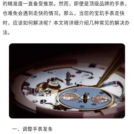
南昌市红谷滩新区红谷中大道998号绿地双子塔（中央广场）A1座办公楼14层07室（需提前预约）
的精准度一直备受推崇。然而，即便是顶级品牌的手表，
济南市历下区经十路11111号华润中心写字楼（万象城）15层1508室（需提前预约）
也难免会遇到走快的情况。那么，当您的宝玑手表走快
广州市天河区天河路230号万菱汇国际中心写字楼A塔7层704室（需提前预约）
时，应该如何解决呢？本文将详细介绍几种常见的解决办
广州市越秀区环市东路371-375号世界贸易中心大厦南塔写字楼15层07室（需提前预约）
法。
深圳市罗湖区深南东路5001号华润大厦写字楼17层1701室（需提前预约）
惠州市惠城区江北文昌一路7号华贸大厦写字楼1座30层05室（需提前预约）
厦门市思明区湖滨东路95号华润大厦写字楼B座11层1104室（需提前预约）
福州市鼓楼区五四路128-1号恒力城写字楼15层03室（需提前预约）
成都市锦江区人民东路6号SAC东原中心写字楼24层2406B室（需提前预约）
重庆市江北区观音桥步行街2号融恒时代广场写字楼9层902室（需提前预约）
长沙市芙蓉区定王台街道建湘路393号世茂环球金融中心写字楼（芙蓉广场）10层13室（需提前预约）
郑州市二七区铭功路10号华润大厦写字楼29层2905室（需提前预约）
太原市迎泽区解放路15号亨得利名表服务中心（品牌授权店）3层整层（需提前预约）
沈阳市沈河区中街路137号亨得利名表服务中心（品牌授权店）1层整层（需提前预约）
沈阳市沈河区中街路83号亨得利名表服务中心（品牌授权店）1层整层（需提前预约）
乌鲁木齐市天山区红山路26号时代广场（CCMALL）C座17层17-B（需提前预约）
一、调整手表发条