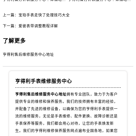
内蒙古自治区包头市青山区幸福路甲3号王府井百货名表维修售后服务中心（需提前预约）
内蒙古自治区赤峰市红山区哈达街售后服务中心（需提前预约）
上一篇：
宝珀手表走快了处理技巧大全
内蒙古自治区鄂尔多斯市东胜区伊金霍洛街售后服务中心（需提前预约）
下一篇：
爱彼表带调整教程详解
内蒙古自治区呼伦贝尔市海拉尔区中央街售后服务中心（需提前预约）
内蒙古自治区通辽市科尔沁区明仁大街售后服务中心（需提前预约）
了解更多
内蒙古自治区乌海市海勃湾区人民南路售后服务中心（需提前预约）
内蒙古自治区乌兰察布市集宁区恩和大街售后服务中心（需提前预约）
亨得利售后维修服务中心地址
内蒙古自治区锡林郭勒盟市锡林浩特市光明街与额尔敦路交叉口售后服务中心（需提前预约）
内蒙古自治区兴安盟市乌兰浩特市兴安大街售后服务中心（需提前预约）
山西省大同市平城区迎宾街售后服务中心（需提前预约）
亨得利手表维修服务中心
山西省晋城市城区黄华街售后服务中心（需提前预约）
亨得利售后维修服务中心地址
拥有专业团队，致力于为客户
山西省晋中市榆次区顺城街售后服务中心（需提前预约）
提供专业的维修和保养服务。我们的技师拥有丰富的经验，
山西省临汾市尧都区解放路售后服务中心（需提前预约）
并配备了先进的维修设备，以确保为您的亨得利手表提供一
山西省吕梁市离石区永宁中路与建设街交叉口售后服务中心（需提前预约）
流的维修服务，无论是手表维修、配件更换、故障诊断还是
山西省朔州市朔城区怡西路与鄯阳西街交汇处售后服务中心（需提前预约）
手表保养等服务，我们都会用心对待，让您的手表焕发新
山西省忻州市忻府区和平东街与七一南路交叉口售后服务中心（需提前预约）
生。我们的亨得利维修保养服务网点遍布全国各地，如果您