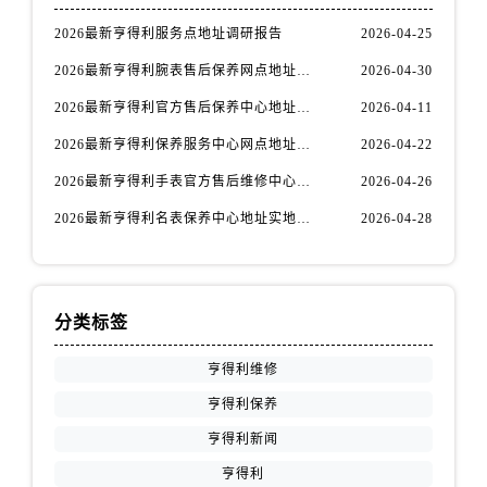
安徽省宿州市埇桥区人民中路售后服务中心（需提前预约）
2026最新亨得利服务点地址调研报告
2026-04-25
安徽省铜陵市铜官区石城大道售后服务中心（需提前预约）
安徽省芜湖市镜湖区中山路步行街售后服务中心（需提前预约）
2026最新亨得利腕表售后保养网点地址实地探访报告
2026-04-30
安徽省宣城市宣州区叠嶂西路售后服务中心（需提前预约）
2026最新亨得利官方售后保养中心地址考察报告
2026-04-11
福建省龙岩市新罗区九一南路售后服务中心（需提前预约）
2026最新亨得利保养服务中心网点地址实地探访报告
2026-04-22
福建省南平市建阳区人民西路售后服务中心（需提前预约）
2026最新亨得利手表官方售后维修中心网点地址调研报告
2026-04-26
福建省宁德市蕉城区天湖东路售后服务中心（需提前预约）
2026最新亨得利名表保养中心地址实地探访报告
2026-04-28
福建省莆田市城厢区霞林街道荔华东大道售后服务中心（需提前预约）
福建省三明市三元区东乾二路售后服务中心（需提前预约）
福建省漳州市龙文区步港路售后服务中心（需提前预约）
江苏省常州市新北区龙锦路1590号现代传媒中心5号楼10层1008室售后服务中心（需提前预约）
分类标签
江苏省淮安市清江浦区淮海北路售后服务中心（需提前预约）
亨得利维修
江苏省连云港市海州区通灌北路售后服务中心（需提前预约）
江苏省南京市秦淮区中山南路1号南京中心22层22-C1-C3室售后服务中心（需提前预约）
亨得利保养
江苏省宿迁市宿城区西湖路售后服务中心（需提前预约）
亨得利新闻
江苏省泰州市海陵区永定东路399号置地商务中心东塔（华润万象城）17层1706室售后服务中心（需提前预约）
亨得利