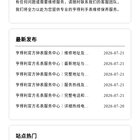
有任何问题或需要维修服务，请随时联系我们的客服团队，
山西省阳泉市郊区平阳东街与新城大道交叉口售后服务中心（需提前预约）
我们将全力以赴为您提供专业的亨得利手表维修保养服务。
山西省运城市盐湖区河东街售后服务中心（需提前预约）
山西省长治市潞州区英雄中路售后服务中心（需提前预约）
山西省太原市迎泽区迎泽街道解放路15号亨得利名表维修授权店3楼售后服务中心（需提前预约）
天津市和平区赤峰道136号天津国际金融中心26层2603室售后服务中心（需提前预约）
最新发布
安徽省安庆市迎江区人民路售后服务中心（需提前预约）
亨得利官方钟表服务中心｜维修地址及售后热线权威信息通知（2026年7月最新）
2026-07-21
安徽省蚌埠市蚌山区淮河路售后服务中心（需提前预约）
安徽省亳州市谯城区魏武大道售后服务中心（需提前预约）
亨得利官方名表服务中心｜最新地址与客服电话权威信息公示（2026年7月更新）
2026-07-21
安徽省池州市贵池区长江路售后服务中心（需提前预约）
亨得利官方钟表服务中心｜完整地址与售后热线权威信息通告（2026年7月最新）
2026-07-21
安徽省滁州市琅琊区南谯北路售后服务中心（需提前预约）
亨得利官方钟表服务中心｜服务热线及完整地址权威信息公告（2026年7月最新）
2026-07-21
安徽省阜阳市颍州区颍州北路售后服务中心（需提前预约）
亨得利官方名表服务中心｜完整电话和维修地址权威信息声明（2026年7月最新）
2026-07-21
安徽省淮北市相山区淮海路售后服务中心（需提前预约）
亨得利官方名表服务中心｜详细热线电话及全部网点地址权威信息公示（2026年7月更新）
2026-07-20
安徽省淮南市田家庵区国庆中路售后服务中心（需提前预约）
安徽省黄山市屯溪区黄山西路售后服务中心（需提前预约）
安徽省六安市金安区解放中路售后服务中心（需提前预约）
安徽省马鞍山市雨山区湖南西路售后服务中心（需提前预约）
站点热门