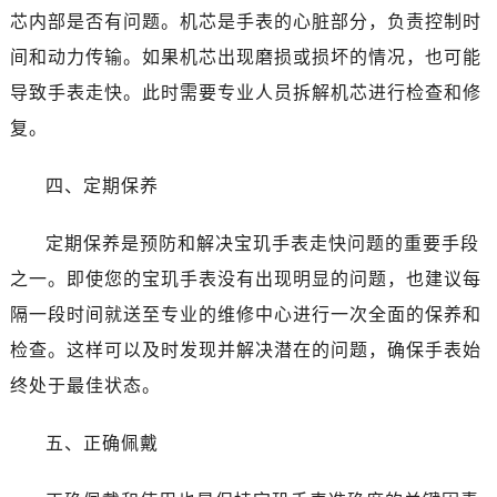
昆明市盘龙区北京路928号同德昆明广场写字楼10层06室（需提前预约）
芯内部是否有问题。机芯是手表的心脏部分，负责控制时
石家庄市长安区中山东路39号勒泰中心写字楼B座13层07室（需提前预约）
间和动力传输。如果机芯出现磨损或损坏的情况，也可能
西安市碑林区南关正街88号华侨城长安国际中心E座6楼10室（需提前预约）
导致手表走快。此时需要专业人员拆解机芯进行检查和修
海口市龙华区金贸东路5号海口华润大厦B座17层1707室（需提前预约）
复。
唐山市路南区新华东道100号万达广场写字楼A座10层1002室（需提前预约）
台州市椒江区东海大道1800号腾达中心东1幢20楼2002室（需提前预约）
四、定期保养
内蒙古自治区呼和浩特市玉泉区大学西街70号华润万象城写字楼（鄂尔多斯大厦）23层2326室（需提前预约）
甘肃省兰州市七里河区西津西路16号兰州中心写字楼21层2102室（需提前预约）
定期保养是预防和解决宝玑手表走快问题的重要手段
重庆市解放碑渝中区民权路28号英利国际金融中心写字楼20层01室（需提前预约）
之一。即使您的宝玑手表没有出现明显的问题，也建议每
黑龙江省大庆市萨尔图区会战大街售后服务中心（需提前预约）
隔一段时间就送至专业的维修中心进行一次全面的保养和
黑龙江省鹤岗市向阳区红军路售后服务中心（需提前预约）
检查。这样可以及时发现并解决潜在的问题，确保手表始
黑龙江省黑河市爱辉区中央街售后服务中心（需提前预约）
黑龙江省鸡西市鸡冠区红军路售后服务中心（需提前预约）
终处于最佳状态。
黑龙江省佳木斯市向阳区长安路售后服务中心（需提前预约）
五、正确佩戴
黑龙江省牡丹江市东安区太平路售后服务中心（需提前预约）
黑龙江省七台河市桃山区大同街售后服务中心（需提前预约）