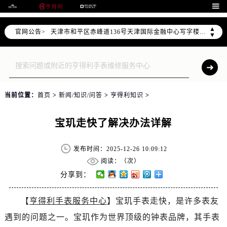
北京市东城区东长安街1号东方广场写字楼W3座6层602室（需提前预约）

北京市朝阳区建国门外大街甲6号华熙国际中心写字楼D座11层1102室（需提前预约）
▲
官网公告>
天津市和平区赤峰道136号天津国际金融中心写字楼26层2603室（需提前预约）
▼
上海市徐汇区虹桥路3号港汇中心写字楼2座37层3705室（需提前预约）
上海市黄浦区南京东路299号宏伊国际广场写字楼8层806室（需提前预约）
南京市秦淮区中山南路1号（新街口）南京中心写字楼22层C1-1室（需提前预约）
常州市新北区龙锦路1590号现代传媒中心写字楼5号楼10层1008室（需提前预约）
当前位置：
首页
>
新闻/知识/问答
>
亨得利知识
>
徐州市鼓楼区淮海东路29号苏宁广场IFC国际金融中心写字楼35层3508室（需提前预约）
扬州市邗江区国展路29号星耀天地写字楼1号楼18层1803室（需提前预约）
宝玑走快了解决办法详解
盐城市盐都区世纪大道5号盐城金融城写字楼1号楼16层1604室（需提前预约）
泰州市海陵区永定东路399号置地商务中心东塔写字楼（华润万象城）17层1706室（需提前预约）
发布时间：2025-12-26 10:09:12
宁波市江北区大闸南路500号来福士广场办公楼20层2009室（需提前预约）
阅读：（
次）
杭州市上城区钱江路1366号华润大厦写字楼A座5层503-5室（需提前预约）
分享到：
金华市金东区东市南街777号金华万达广场写字楼4号楼22层2209室（需提前预约）
【
亨得利手表服务中心
】宝玑手表走快，是许多表友
绍兴市越城区胜利东路379号世茂天际中心写字楼8层805室（需提前预约）
遇到的问题之一。宝玑作为世界顶级的钟表品牌，其手表
嘉兴市南湖区广益路705号嘉兴世界贸易中心写字楼A座13层1304室（需提前预约）