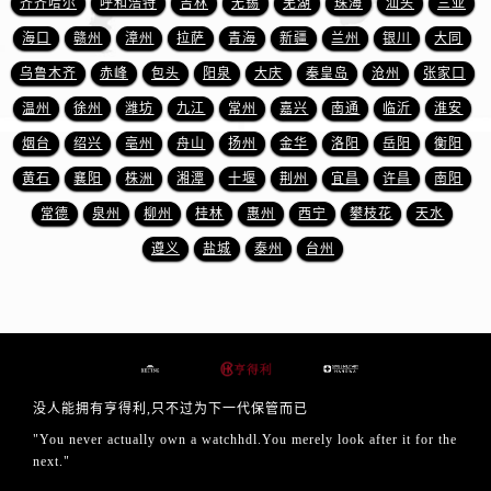
齐齐哈尔
呼和浩特
吉林
无锡
芜湖
珠海
汕头
三亚
山东省东营市东营区济南路售后服务中心（需提前预约）
海口
赣州
漳州
拉萨
青海
新疆
兰州
银川
大同
山东省济南市历下区经十路11111号华润中心写字楼（万象城）15层1508室售后服务中心（需提前预约）
山东省济宁市任城区太白楼路售后服务中心（需提前预约）
乌鲁木齐
赤峰
包头
阳泉
大庆
秦皇岛
沧州
张家口
山东省莱芜市文化南路8号银座商城名表维修一楼名表维修售后服务中心（需提前预约）
温州
徐州
潍坊
九江
常州
嘉兴
南通
临沂
淮安
山东省临沂市兰山区解放路售后服务中心（需提前预约）
烟台
绍兴
亳州
舟山
扬州
金华
洛阳
岳阳
衡阳
山东省日照市东港区烟台路售后服务中心（需提前预约）
黄石
襄阳
株洲
湘潭
十堰
荆州
宜昌
许昌
南阳
山东省泰安市泰山区财源街道泰山大街售后服务中心（需提前预约）
常德
泉州
柳州
桂林
惠州
西宁
攀枝花
天水
山东省威海市环翠区新威海路89号振华商厦一楼名表维修售后服务中心（需提前预约）
遵义
盐城
泰州
台州
山东省潍坊市奎文区东风东街售后服务中心（需提前预约）
山东省枣庄市滕州市北辛路与善国路交叉口售后服务中心（需提前预约）
山东省淄博市张店区金晶大道售后服务中心（需提前预约）
上海市黄浦区南京东路299号宏伊国际广场写字楼8层806室售后服务中心（需提前预约）
上海市徐汇区虹桥路3号港汇中心2座37层3705室售后服务中心（需提前预约）
浙江省杭州市上城区钱江路1366号华润大厦A座5层503-5室售后服务中心（需提前预约）
没人能拥有亨得利,只不过为下一代保管而已
浙江省湖州市吴兴区劳动路售后服务中心（需提前预约）
"You never actually own a watchhdl.You merely look after it for the
next."
浙江省嘉兴市南湖区广益路705号嘉兴世界贸易中心A座13层1304室售后服务中心（需提前预约）