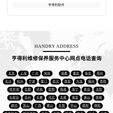
江苏省徐州市鼓楼区淮海东路29号苏宁广场IFC国际金融中心35层3508室售后服务中心（需提前预约）
亨得利配件
江苏省盐城市盐都区世纪大道5号盐城金融城写字楼1号楼16层1604室售后服务中心（需提前预约）
江苏省扬州市邗江区国展路29号星耀天地写字楼1号楼18层1803室售后服务中心（需提前预约）
江苏省镇江市京口区中山东路售后服务中心（需提前预约）
江西省抚州市临川区赣东大道售后服务中心（需提前预约）
江西省赣州市章贡区文清路售后服务中心（需提前预约）
江西省吉安市吉州区井冈山大道售后服务中心（需提前预约）
HANDRY ADDRESS
江西省景德镇市珠山区珠山中路售后服务中心（需提前预约）
亨得利维修保养服务中心网点电话查询
江西省九江市浔阳区浔阳路售后服务中心（需提前预约）
江西省南昌市红谷滩新区红谷中大道998号绿地双子塔（中央广场）A1座办公楼14层1407室售后服务中心（需提前预约）
江西省萍乡市安源区萍安北大道与康庄路交叉口售后服务中心（需提前预约）
北京
上海
广州
深圳
成都
重庆
南京
郑州
江西省上饶市信州区滨江西路售后服务中心（需提前预约）
长沙
杭州
宁波
厦门
武汉
西安
大连
福州
贵阳
江西省新余市渝水区北湖西路售后服务中心（需提前预约）
哈尔滨
合肥
济南
昆明
南昌
南宁
青岛
沈阳
江西省宜春市袁州区中山中路售后服务中心（需提前预约）
石家庄
苏州
长春
河北
太原
保定
唐山
邯郸
江西省鹰潭市月湖区胜利东路售后服务中心（需提前预约）
廊坊
昆山
广西
佛山
东莞
中山
德阳
绵阳
山东省德州市德城区东风中路售后服务中心（需提前预约）