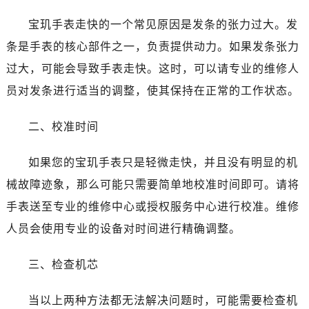
温州市鹿城区锦绣路1067号置信广场10层1015室（需提前预约）
宝玑手表走快的一个常见原因是发条的张力过大。发
哈尔滨市道里区友谊西路600号富力中心T2座写字楼29层03室（需提前预约）
大连市中山区人民路15号国际金融大厦7层G室（需提前预约）
条是手表的核心部件之一，负责提供动力。如果发条张力
佛山市禅城区季华五路57号万科金融中心C座12层1205室（需提前预约）
过大，可能会导致手表走快。这时，可以请专业的维修人
东莞市东城街道鸿福东路1号民盈国贸中心T1写字楼9层907室（需提前预约）
员对发条进行适当的调整，使其保持在正常的工作状态。
无锡市梁溪区人民中路139号恒隆广场写字楼1座11层1104室（需提前预约）
南通市崇川区工农路57号圆融广场写字楼16层1603室（需提前预约）
二、校准时间
苏州市苏州工业园区星港街199号苏州中心办公楼C座22层08室（需提前预约）
武汉市江汉区解放大道686号世界贸易大厦38层09室（需提前预约）
如果您的宝玑手表只是轻微走快，并且没有明显的机
南宁市青秀区金湖路59号地王大厦12楼1224室（需提前预约）
械故障迹象，那么可能只需要简单地校准时间即可。请将
合肥市蜀山区潜山路111号万象城华润大厦B座12楼03室（需提前预约）
手表送至专业的维修中心或授权服务中心进行校准。维修
泉州市丰泽区宝洲路729号浦西万达中心写字楼A座7楼709室（需提前预约）
人员会使用专业的设备对时间进行精确调整。
青岛市南区山东路6号华润大厦B座22层04室（需提前预约）
烟台市芝罘区胜利路139号万达金融中心A座907室（需提前预约）
三、检查机芯
长春市朝阳区西安大路727号中银大厦A座(旺进大厦)18层09室（需提前预约）
贵阳市南明区都司高架桥路33号亨特国际金融中心14楼14D（需提前预约）
当以上两种方法都无法解决问题时，可能需要检查机