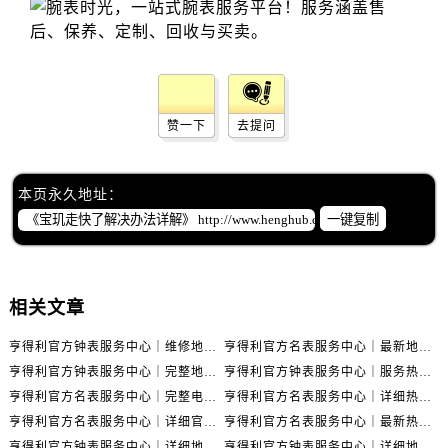
辽宁省丹东市振兴区七经街售后服务中心（需提前预约）
辽宁省抚顺市新抚区东一路售后服务中心（需提前预约）
辽宁省阜新市海州区解放大街售后服务中心（需提前预约）
辽宁省葫芦岛市连山区中央路售后服务中心（需提前预约）
辽宁省锦州市古塔区中央大街售后服务中心（需提前预约）
赞一下
去提问
辽宁省辽阳市白塔区新运大街售后服务中心（需提前预约）
辽宁省盘锦市兴隆台区石油大街售后服务中心（需提前预约）
本页永久地址：
辽宁省铁岭市银州区南马路售后服务中心（需提前预约）
一键复制
辽宁省营口市站前区市府路与渤海大街交叉口售后服务中心（需提前预约）
辽宁省沈阳市沈河区中街路137号亨得利名表维修授权店1楼售后服务中心（需提前预约）
辽宁省沈阳市沈河区中街路83号亨得利名表维修授权店1楼售后服务中心（需提前预约）
相关文章
北京市朝阳区建国门外大街甲6号华熙国际中心D座11层1102室售后服务中心（需提前预约）
北京市东城区东长安街1号王府井东方广场W3座6层602室售后服务中心（需提前预约）
亨得利官方钟表服务中心｜维修地址及售后热线权威信息通知（2026年7月最新）
亨得利官方名表服务中心｜最新地址与客服电话权威信息公示（2026年7月更新）
河北省保定市竞秀区朝阳北大街北国先天下售后服务中心（需提前预约）
亨得利官方钟表服务中心｜完整地址与售后热线权威信息通告（2026年7月最新）
亨得利官方钟表服务中心｜服务热线及完整地址权威信息公告（2026年7月最新）
亨得利官方名表服务中心｜完整电话和维修地址权威信息声明（2026年7月最新）
亨得利官方名表服务中心｜详细热线电话及全部网点地址权威信息公示（2026年7月更新）
内蒙古自治区阿拉善盟市左旗土尔扈特大街售后服务中心（需提前预约）
亨得利官方名表服务中心｜详细官方热线及维修地址权威信息通告（2026年7月更新）
亨得利官方名表服务中心｜最新热线和全部网点地址权威信息公告（2026年7月更新）
内蒙古自治区巴彦淖尔市临河区新华街售后服务中心（需提前预约）
亨得利官方钟表服务中心｜详细地址和官方售后电话权威信息公示（2026年7月最新）
亨得利官方钟表服务中心｜详细地址与售后热线电话权威信息公告（2026年7月更新）