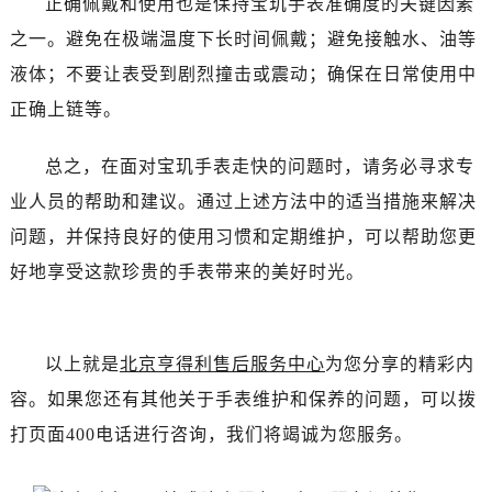
正确佩戴和使用也是保持宝玑手表准确度的关键因素
黑龙江省齐齐哈尔市龙沙区龙华路售后服务中心（需提前预约）
之一。避免在极端温度下长时间佩戴；避免接触水、油等
黑龙江省双鸭山市尖山区新兴大街售后服务中心（需提前预约）
黑龙江省绥化市北林区新华街与康庄路交叉口售后服务中心（需提前预约）
液体；不要让表受到剧烈撞击或震动；确保在日常使用中
黑龙江省伊春市伊美区通河路售后服务中心（需提前预约）
正确上链等。
吉林省白城市洮北区明仁南街售后服务中心（需提前预约）
吉林省白山市浑江区浑江大街售后服务中心（需提前预约）
总之，在面对宝玑手表走快的问题时，请务必寻求专
吉林省吉林市船营区河南街售后服务中心（需提前预约）
业人员的帮助和建议。通过上述方法中的适当措施来解决
吉林省辽源市龙山区人民大街售后服务中心（需提前预约）
问题，并保持良好的使用习惯和定期维护，可以帮助您更
吉林省梅河口市新华街道梅河大街售后服务中心（需提前预约）
好地享受这款珍贵的手表带来的美好时光。
吉林省四平市铁东区紫气大路与南九经街交汇处售后服务中心（需提前预约）
吉林省松原市宁江区五环大街售后服务中心（需提前预约）
吉林省通化市东昌区环通乡江南大街售后服务中心（需提前预约）
以上就是
北京亨得利售后服务中心
为您分享的精彩内
吉林省延边市延吉市解放路售后服务中心（需提前预约）
容。如果您还有其他关于手表维护和保养的问题，可以拨
辽宁省鞍山市铁东区站前街售后服务中心（需提前预约）
打页面400电话进行咨询，我们将竭诚为您服务。
辽宁省本溪市平山区胜利路售后服务中心（需提前预约）
辽宁省朝阳市双塔区新华路售后服务中心（需提前预约）