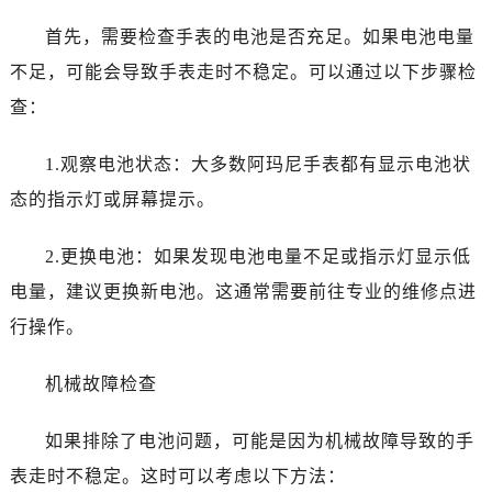
哈尔滨市道里区友谊西路600号富力中心T2座写字楼29层03室（需提前预约）
首先，需要检查手表的电池是否充足。如果电池电量
大连市中山区人民路15号国际金融大厦7层G室（需提前预约）
佛山市禅城区季华五路57号万科金融中心C座12层1205室（需提前预约）
不足，可能会导致手表走时不稳定。可以通过以下步骤检
东莞市东城街道鸿福东路1号民盈国贸中心T1写字楼9层907室（需提前预约）
查：
无锡市梁溪区人民中路139号恒隆广场写字楼1座11层1104室（需提前预约）
南通市崇川区工农路57号圆融广场写字楼16层1603室（需提前预约）
1.观察电池状态：大多数阿玛尼手表都有显示电池状
苏州市苏州工业园区星港街199号苏州中心办公楼C座22层08室（需提前预约）
态的指示灯或屏幕提示。
武汉市江汉区解放大道686号世界贸易大厦38层09室（需提前预约）
南宁市青秀区金湖路59号地王大厦12楼1224室（需提前预约）
2.更换电池：如果发现电池电量不足或指示灯显示低
合肥市蜀山区潜山路111号万象城华润大厦B座12楼03室（需提前预约）
电量，建议更换新电池。这通常需要前往专业的维修点进
泉州市丰泽区宝洲路729号浦西万达中心写字楼A座7楼709室（需提前预约）
行操作。
青岛市南区山东路6号华润大厦B座22层04室（需提前预约）
烟台市芝罘区胜利路139号万达金融中心A座907室（需提前预约）
机械故障检查
长春市朝阳区西安大路727号中银大厦A座(旺进大厦)18层09室（需提前预约）
贵阳市南明区都司高架桥路33号亨特国际金融中心14楼14D（需提前预约）
如果排除了电池问题，可能是因为机械故障导致的手
昆明市盘龙区北京路928号同德昆明广场写字楼10层06室（需提前预约）
表走时不稳定。这时可以考虑以下方法：