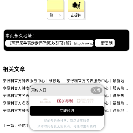
内蒙古自治区赤峰市红山区哈达街售后服务中心（需提前预约）
内蒙古自治区鄂尔多斯市东胜区伊金霍洛街售后服务中心（需提前预约）
赞一下
去提问
内蒙古自治区呼伦贝尔市海拉尔区中央街售后服务中心（需提前预约）
内蒙古自治区通辽市科尔沁区明仁大街售后服务中心（需提前预约）
内蒙古自治区乌海市海勃湾区人民南路售后服务中心（需提前预约）
本页永久地址：
一键复制
内蒙古自治区乌兰察布市集宁区恩和大街售后服务中心（需提前预约）
内蒙古自治区锡林郭勒盟市锡林浩特市光明街与额尔敦路交叉口售后服务中心（需提前预约）
内蒙古自治区兴安盟市乌兰浩特市兴安大街售后服务中心（需提前预约）
相关文章
山西省大同市平城区迎宾街售后服务中心（需提前预约）
山西省晋城市城区黄华街售后服务中心（需提前预约）
亨得利官方钟表服务中心｜维修地址及售后热线权威信息通知（2026年7月最新）
亨得利官方名表服务中心｜最新地址与客服电话权威信息公示（2026年7月更新）
山西省晋中市榆次区顺城街售后服务中心（需提前预约）
亨得利官方钟表服务中心｜完整地址与售后热线权威信息通告（2026年7月最新）
亨得利官方钟表服务中心｜服务热线及完整地址权威信息公告（2026年7月最新）
预约入口
关闭
山西省临汾市尧都区解放路售后服务中心（需提前预约）
亨得利官方名表服务中心｜完整电话和维修地址权威信息声明（2026年7月最新）
亨得利官方名表服务中心｜详细热线电话及全部网点地址权威信息公示（2026年7月更新）
山西省吕梁市离石区永宁中路与建设街交叉口售后服务中心（需提前预约）
亨得利官方名表服务中心｜详细官方热线及维修地址权威信息通告（2026年7月更新）
亨得利官方名表服务中心｜最新热线和全部网点地址权威信息公告（2026年7月更新）
山西省朔州市朔城区怡西路与鄯阳西街交汇处售后服务中心（需提前预约）
亨得利官方钟表服务中心｜详细地址和官方售后电话权威信息公示（2026年7月最新）
亨得利官方钟表服务中心｜详细地址与售后热线电话权威信息公告（2026年7月更新）
立即预约
山西省忻州市忻府区和平东街与七一南路交叉口售后服务中心（需提前预约）
提前预约免排队，到店即享服务
上一篇：
帝舵手表走时不准处理方法汇总
山西省阳泉市郊区平阳东街与新城大道交叉口售后服务中心（需提前预约）
预约时间有变无需取消，可随时重新预约