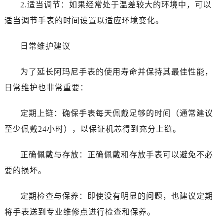
黑龙江省双鸭山市尖山区新兴大街售后服务中心（需提前预约）
2.适当调节：如果经常处于温差较大的环境中，可以
黑龙江省绥化市北林区新华街与康庄路交叉口售后服务中心（需提前预约）
适当调节手表的时间设置以适应环境变化。
黑龙江省伊春市伊美区通河路售后服务中心（需提前预约）
吉林省白城市洮北区明仁南街售后服务中心（需提前预约）
日常维护建议
吉林省白山市浑江区浑江大街售后服务中心（需提前预约）
为了延长阿玛尼手表的使用寿命并保持其最佳性能，
吉林省吉林市船营区河南街售后服务中心（需提前预约）
吉林省辽源市龙山区人民大街售后服务中心（需提前预约）
日常维护也非常重要：
吉林省梅河口市新华街道梅河大街售后服务中心（需提前预约）
定期上链：确保手表每天佩戴足够的时间（通常建议
吉林省四平市铁东区紫气大路与南九经街交汇处售后服务中心（需提前预约）
吉林省松原市宁江区五环大街售后服务中心（需提前预约）
至少佩戴24小时），以保证机芯得到充分上链。
吉林省通化市东昌区环通乡江南大街售后服务中心（需提前预约）
正确佩戴与存放：正确佩戴和存放手表可以避免不必
吉林省延边市延吉市解放路售后服务中心（需提前预约）
辽宁省鞍山市铁东区站前街售后服务中心（需提前预约）
要的损坏。
辽宁省本溪市平山区胜利路售后服务中心（需提前预约）
定期检查与保养：即使没有明显的问题，也建议定期
辽宁省朝阳市双塔区新华路售后服务中心（需提前预约）
辽宁省丹东市振兴区七经街售后服务中心（需提前预约）
将手表送到专业维修点进行检查和保养。