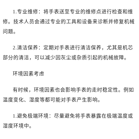
石家庄市长安区中山东路39号勒泰中心写字楼B座13层07室（需提前预约）
西安市碑林区南关正街88号华侨城长安国际中心E座6楼10室（需提前预约）
1.专业维修：将手表送至专业的维修点进行检查和维
海口市龙华区金贸东路5号海口华润大厦B座17层1707室（需提前预约）
修。技术人员会通过专业的工具和设备来诊断并修复机械
唐山市路南区新华东道100号万达广场写字楼A座10层1002室（需提前预约）
问题。
台州市椒江区东海大道1800号腾达中心东1幢20楼2002室（需提前预约）
内蒙古自治区呼和浩特市玉泉区大学西街70号华润万象城写字楼（鄂尔多斯大厦）23层2326室（需提前预约）
2.清洁保养：定期对手表进行清洁保养，尤其是机芯
甘肃省兰州市七里河区西津西路16号兰州中心写字楼21层2102室（需提前预约）
部分的清洁，可以减少因灰尘或杂质引起的机械故障。
重庆市解放碑渝中区民权路28号英利国际金融中心写字楼20层01室（需提前预约）
黑龙江省大庆市萨尔图区会战大街售后服务中心（需提前预约）
环境因素考虑
黑龙江省鹤岗市向阳区红军路售后服务中心（需提前预约）
黑龙江省黑河市爱辉区中央街售后服务中心（需提前预约）
有时候，环境因素也会影响手表的走时稳定性。例如
黑龙江省鸡西市鸡冠区红军路售后服务中心（需提前预约）
温度变化、湿度等都可能对手表产生影响。
黑龙江省佳木斯市向阳区长安路售后服务中心（需提前预约）
黑龙江省牡丹江市东安区太平路售后服务中心（需提前预约）
1.避免极端环境：尽量避免将手表暴露在极端温度或
黑龙江省七台河市桃山区大同街售后服务中心（需提前预约）
湿度环境中。
黑龙江省齐齐哈尔市龙沙区龙华路售后服务中心（需提前预约）