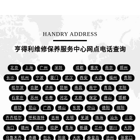
山东省济南市历下区经十路11111号华润中心写字楼（万象城）15层1508室售后服务中心（需提前预约）
山东省济宁市任城区太白楼路售后服务中心（需提前预约）
山东省莱芜市文化南路8号银座商城名表维修一楼名表维修售后服务中心（需提前预约）
山东省临沂市兰山区解放路售后服务中心（需提前预约）
HANDRY ADDRESS
山东省日照市东港区烟台路售后服务中心（需提前预约）
山东省泰安市泰山区财源街道泰山大街售后服务中心（需提前预约）
亨得利维修保养服务中心网点电话查询
山东省威海市环翠区新威海路89号振华商厦一楼名表维修售后服务中心（需提前预约）
山东省潍坊市奎文区东风东街售后服务中心（需提前预约）
北京
上海
广州
深圳
成都
重庆
南京
郑州
山东省枣庄市滕州市北辛路与善国路交叉口售后服务中心（需提前预约）
长沙
杭州
宁波
厦门
武汉
西安
大连
福州
贵阳
山东省淄博市张店区金晶大道售后服务中心（需提前预约）
哈尔滨
合肥
济南
昆明
南昌
南宁
青岛
沈阳
上海市黄浦区南京东路299号宏伊国际广场写字楼8层806室售后服务中心（需提前预约）
石家庄
苏州
长春
河北
太原
保定
唐山
邯郸
上海市徐汇区虹桥路3号港汇中心2座37层3705室售后服务中心（需提前预约）
浙江省杭州市上城区钱江路1366号华润大厦A座5层503-5室售后服务中心（需提前预约）
廊坊
昆山
广西
佛山
东莞
中山
德阳
绵阳
浙江省湖州市吴兴区劳动路售后服务中心（需提前预约）
齐齐哈尔
呼和浩特
吉林
无锡
芜湖
珠海
汕头
三亚
浙江省嘉兴市南湖区广益路705号嘉兴世界贸易中心A座13层1304室售后服务中心（需提前预约）
海口
赣州
漳州
拉萨
青海
新疆
兰州
银川
大同
浙江省金华市金东区东市南街777号金华万达广场4号楼22楼2209室售后服务中心（需提前预约）
乌鲁木齐
赤峰
包头
阳泉
大庆
秦皇岛
沧州
张家口