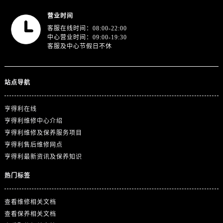
广东省广州市越秀区环市东路371-375号世界贸易中心大厦南塔15层1507室售后服务中心（需提前预约）
营业时间
广东省河源市源城区越王大道售后服务中心（需提前预约）
客服在线时间：08:00-22:00
广东省惠州市惠城区江北文昌一路7号华贸大厦1座30层3005室售后服务中心（需提前预约）
中心营业时间：09:00-19:30
广东省江门市蓬江区广场西路售后服务中心（需提前预约）
客服及中心节假日不休
广东省揭阳市榕城进贤门步行街售后服务中心（需提前预约）
广东省茂名市电白区水东街道迎宾大道售后服务中心（需提前预约）
站点导航
广东省梅州市梅江区金燕大道售后服务中心（需提前预约）
广东省清远市清城区湖西路售后服务中心（需提前预约）
亨得利在线
广东省汕头市龙湖区长平路售后服务中心（需提前预约）
亨得利维修中心介绍
广东省汕尾市城区香洲街道园林社区翠园街售后服务中心（需提前预约）
亨得利维修及保养服务项目
广东省韶关市武江区芙蓉新区与老城中心交汇处售后服务中心（需提前预约）
亨得利售后维修网点
亨得利最新资讯及保养知识
广东省深圳市罗湖区深南东路5001号华润大厦17层1701室售后服务中心（需提前预约）
广东省阳江市江城区东风一路售后服务中心（需提前预约）
热门标签
广东省云浮市云城区金山路售后服务中心（需提前预约）
广东省湛江市赤坎区观海北路售后服务中心（需提前预约）
查看维修相关文档
广东省肇庆市端州区信安大道与砚都大道交汇处售后服务中心（需提前预约）
查看保养相关文档