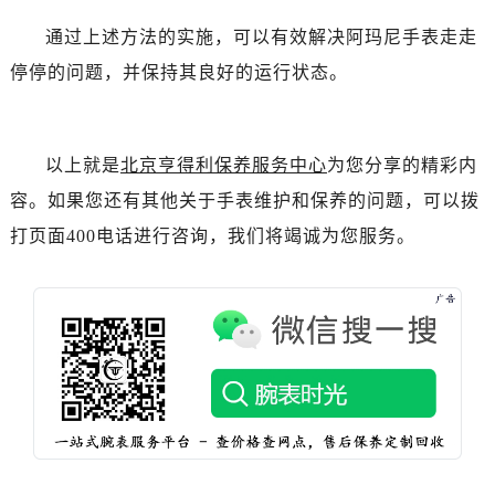
辽宁省抚顺市新抚区东一路售后服务中心（需提前预约）
通过上述方法的实施，可以有效解决阿玛尼手表走走
辽宁省阜新市海州区解放大街售后服务中心（需提前预约）
辽宁省葫芦岛市连山区中央路售后服务中心（需提前预约）
停停的问题，并保持其良好的运行状态。
辽宁省锦州市古塔区中央大街售后服务中心（需提前预约）
辽宁省辽阳市白塔区新运大街售后服务中心（需提前预约）
辽宁省盘锦市兴隆台区石油大街售后服务中心（需提前预约）
以上就是
北京亨得利保养服务中心
为您分享的精彩内
辽宁省铁岭市银州区南马路售后服务中心（需提前预约）
容。如果您还有其他关于手表维护和保养的问题，可以拨
辽宁省营口市站前区市府路与渤海大街交叉口售后服务中心（需提前预约）
打页面400电话进行咨询，我们将竭诚为您服务。
辽宁省沈阳市沈河区中街路137号亨得利名表维修授权店1楼售后服务中心（需提前预约）
辽宁省沈阳市沈河区中街路83号亨得利名表维修授权店1楼售后服务中心（需提前预约）
北京市朝阳区建国门外大街甲6号华熙国际中心D座11层1102室售后服务中心（需提前预约）
北京市东城区东长安街1号王府井东方广场W3座6层602室售后服务中心（需提前预约）
河北省保定市竞秀区朝阳北大街北国先天下售后服务中心（需提前预约）
内蒙古自治区阿拉善盟市左旗土尔扈特大街售后服务中心（需提前预约）
内蒙古自治区巴彦淖尔市临河区新华街售后服务中心（需提前预约）
内蒙古自治区包头市青山区幸福路甲3号王府井百货名表维修售后服务中心（需提前预约）