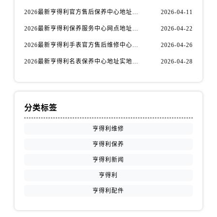
江苏省盐城市盐都区世纪大道5号盐城金融城写字楼1号楼16层1604室售后服务中心（需提前预约）
2026最新亨得利官方售后保养中心地址考察报告
2026-04-11
江苏省扬州市邗江区国展路29号星耀天地写字楼1号楼18层1803室售后服务中心（需提前预约）
2026最新亨得利保养服务中心网点地址实地探访报告
2026-04-22
江苏省镇江市京口区中山东路售后服务中心（需提前预约）
江西省抚州市临川区赣东大道售后服务中心（需提前预约）
2026最新亨得利手表官方售后维修中心网点地址调研报告
2026-04-26
江西省赣州市章贡区文清路售后服务中心（需提前预约）
2026最新亨得利名表保养中心地址实地探访报告
2026-04-28
江西省吉安市吉州区井冈山大道售后服务中心（需提前预约）
江西省景德镇市珠山区珠山中路售后服务中心（需提前预约）
江西省九江市浔阳区浔阳路售后服务中心（需提前预约）
分类标签
江西省南昌市红谷滩新区红谷中大道998号绿地双子塔（中央广场）A1座办公楼14层1407室售后服务中心（需提前预约）
江西省萍乡市安源区萍安北大道与康庄路交叉口售后服务中心（需提前预约）
亨得利维修
江西省上饶市信州区滨江西路售后服务中心（需提前预约）
亨得利保养
江西省新余市渝水区北湖西路售后服务中心（需提前预约）
亨得利新闻
江西省宜春市袁州区中山中路售后服务中心（需提前预约）
亨得利
江西省鹰潭市月湖区胜利东路售后服务中心（需提前预约）
亨得利配件
山东省德州市德城区东风中路售后服务中心（需提前预约）
山东省东营市东营区济南路售后服务中心（需提前预约）