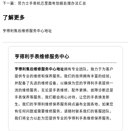
山西省运城市盐湖区河东街售后服务中心（需提前预约）
下一篇：
劳力士手表机芯里面有划痕处理办法汇总
山西省长治市潞州区英雄中路售后服务中心（需提前预约）
了解更多
山西省太原市迎泽区迎泽街道解放路15号亨得利名表维修授权店3楼售后服务中心（需提前预约）
天津市和平区赤峰道136号天津国际金融中心26层2603室售后服务中心（需提前预约）
亨得利售后维修服务中心地址
安徽省安庆市迎江区人民路售后服务中心（需提前预约）
安徽省蚌埠市蚌山区淮河路售后服务中心（需提前预约）
安徽省亳州市谯城区魏武大道售后服务中心（需提前预约）
亨得利手表维修服务中心
安徽省池州市贵池区长江路售后服务中心（需提前预约）
安徽省滁州市琅琊区南谯北路售后服务中心（需提前预约）
亨得利售后维修服务中心地址
拥有专业团队，致力于为客户
安徽省阜阳市颍州区颍州北路售后服务中心（需提前预约）
提供专业的维修和保养服务。我们的技师拥有丰富的经验，
并配备了先进的维修设备，以确保为您的亨得利手表提供一
安徽省淮北市相山区淮海路售后服务中心（需提前预约）
流的维修服务，无论是手表维修、配件更换、故障诊断还是
安徽省淮南市田家庵区国庆中路售后服务中心（需提前预约）
手表保养等服务，我们都会用心对待，让您的手表焕发新
安徽省黄山市屯溪区黄山西路售后服务中心（需提前预约）
生。我们的亨得利维修保养服务网点遍布全国各地，如果您
安徽省六安市金安区解放中路售后服务中心（需提前预约）
有任何问题或需要维修服务，请随时联系我们的客服团队，
安徽省马鞍山市雨山区湖南西路售后服务中心（需提前预约）
我们将全力以赴为您提供专业的亨得利手表维修保养服务。
安徽省宿州市埇桥区人民中路售后服务中心（需提前预约）