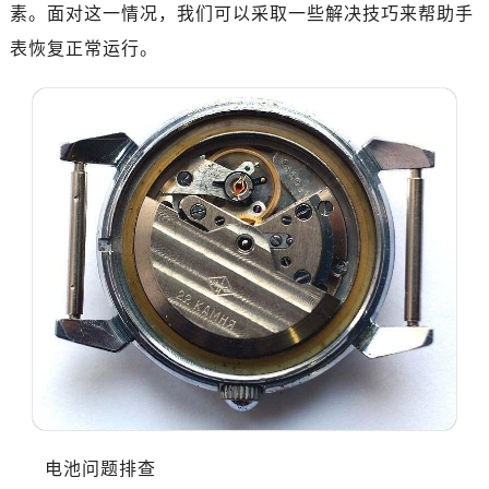
济南市历下区经十路11111号华润中心写字楼（万象城）15层1508室（需提前预约）
素。面对这一情况，我们可以采取一些解决技巧来帮助手
广州市天河区天河路230号万菱汇国际中心写字楼A塔7层704室（需提前预约）
表恢复正常运行。
广州市越秀区环市东路371-375号世界贸易中心大厦南塔写字楼15层07室（需提前预约）
深圳市罗湖区深南东路5001号华润大厦写字楼17层1701室（需提前预约）
惠州市惠城区江北文昌一路7号华贸大厦写字楼1座30层05室（需提前预约）
厦门市思明区湖滨东路95号华润大厦写字楼B座11层1104室（需提前预约）
福州市鼓楼区五四路128-1号恒力城写字楼15层03室（需提前预约）
成都市锦江区人民东路6号SAC东原中心写字楼24层2406B室（需提前预约）
重庆市江北区观音桥步行街2号融恒时代广场写字楼9层902室（需提前预约）
长沙市芙蓉区定王台街道建湘路393号世茂环球金融中心写字楼（芙蓉广场）10层13室（需提前预约）
郑州市二七区铭功路10号华润大厦写字楼29层2905室（需提前预约）
太原市迎泽区解放路15号亨得利名表服务中心（品牌授权店）3层整层（需提前预约）
沈阳市沈河区中街路137号亨得利名表服务中心（品牌授权店）1层整层（需提前预约）
沈阳市沈河区中街路83号亨得利名表服务中心（品牌授权店）1层整层（需提前预约）
乌鲁木齐市天山区红山路26号时代广场（CCMALL）C座17层17-B（需提前预约）
温州市鹿城区锦绣路1067号置信广场10层1015室（需提前预约）
电池问题排查