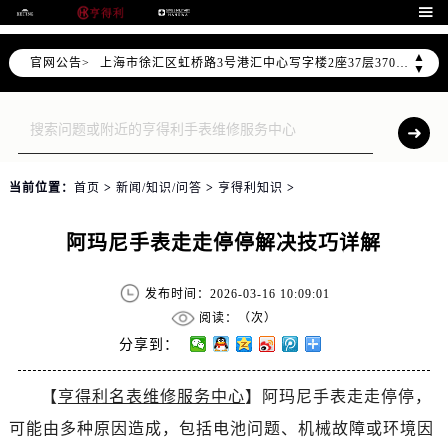
北京市朝阳区建国门外大街甲6号华熙国际中心写字楼D座11层1102室（需提前预约）

天津市和平区赤峰道136号天津国际金融中心写字楼26层2603室（需提前预约）
▲
官网公告>
上海市徐汇区虹桥路3号港汇中心写字楼2座37层3705室（需提前预约）
▼
上海市黄浦区南京东路299号宏伊国际广场写字楼8层806室（需提前预约）
南京市秦淮区中山南路1号（新街口）南京中心写字楼22层C1-1室（需提前预约）
常州市新北区龙锦路1590号现代传媒中心写字楼5号楼10层1008室（需提前预约）
徐州市鼓楼区淮海东路29号苏宁广场IFC国际金融中心写字楼35层3508室（需提前预约）
当前位置：
首页
>
新闻/知识/问答
>
亨得利知识
>
扬州市邗江区国展路29号星耀天地写字楼1号楼18层1803室（需提前预约）
盐城市盐都区世纪大道5号盐城金融城写字楼1号楼16层1604室（需提前预约）
阿玛尼手表走走停停解决技巧详解
泰州市海陵区永定东路399号置地商务中心东塔写字楼（华润万象城）17层1706室（需提前预约）
宁波市江北区大闸南路500号来福士广场办公楼20层2009室（需提前预约）
发布时间：2026-03-16 10:09:01
杭州市上城区钱江路1366号华润大厦写字楼A座5层503-5室（需提前预约）
阅读：（
次）
金华市金东区东市南街777号金华万达广场写字楼4号楼22层2209室（需提前预约）
分享到：
绍兴市越城区胜利东路379号世茂天际中心写字楼8层805室（需提前预约）
【
亨得利名表维修服务中心
】阿玛尼手表走走停停，
嘉兴市南湖区广益路705号嘉兴世界贸易中心写字楼A座13层1304室（需提前预约）
可能由多种原因造成，包括电池问题、机械故障或环境因
南昌市红谷滩新区红谷中大道998号绿地双子塔（中央广场）A1座办公楼14层07室（需提前预约）