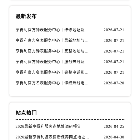
安徽省铜陵市铜官区石城大道售后服务中心（需提前预约）
安徽省芜湖市镜湖区中山路步行街售后服务中心（需提前预约）
最新发布
安徽省宣城市宣州区叠嶂西路售后服务中心（需提前预约）
福建省龙岩市新罗区九一南路售后服务中心（需提前预约）
亨得利官方钟表服务中心｜维修地址及售后热线权威信息通知（2026年7月最新）
2026-07-21
福建省南平市建阳区人民西路售后服务中心（需提前预约）
亨得利官方名表服务中心｜最新地址与客服电话权威信息公示（2026年7月更新）
2026-07-21
福建省宁德市蕉城区天湖东路售后服务中心（需提前预约）
亨得利官方钟表服务中心｜完整地址与售后热线权威信息通告（2026年7月最新）
2026-07-21
福建省莆田市城厢区霞林街道荔华东大道售后服务中心（需提前预约）
亨得利官方钟表服务中心｜服务热线及完整地址权威信息公告（2026年7月最新）
2026-07-21
福建省三明市三元区东乾二路售后服务中心（需提前预约）
福建省漳州市龙文区步港路售后服务中心（需提前预约）
亨得利官方名表服务中心｜完整电话和维修地址权威信息声明（2026年7月最新）
2026-07-21
江苏省常州市新北区龙锦路1590号现代传媒中心5号楼10层1008室售后服务中心（需提前预约）
亨得利官方名表服务中心｜详细热线电话及全部网点地址权威信息公示（2026年7月更新）
2026-07-20
江苏省淮安市清江浦区淮海北路售后服务中心（需提前预约）
江苏省连云港市海州区通灌北路售后服务中心（需提前预约）
江苏省南京市秦淮区中山南路1号南京中心22层22-C1-C3室售后服务中心（需提前预约）
站点热门
江苏省宿迁市宿城区西湖路售后服务中心（需提前预约）
江苏省泰州市海陵区永定东路399号置地商务中心东塔（华润万象城）17层1706室售后服务中心（需提前预约）
2026最新亨得利服务点地址调研报告
2026-04-25
江苏省徐州市鼓楼区淮海东路29号苏宁广场IFC国际金融中心35层3508室售后服务中心（需提前预约）
2026最新亨得利腕表售后保养网点地址实地探访报告
2026-04-30