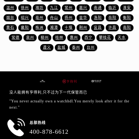
浙江省丽水市莲都区解放街售后服务中心（需提前预约）
温州
徐州
潍坊
九江
常州
嘉兴
南通
临沂
淮安
浙江省宁波市江北区大闸南路500号来福士广场办公楼20层2009室售后服务中心（需提前预约）
烟台
绍兴
亳州
舟山
扬州
金华
洛阳
岳阳
衡阳
浙江省衢州市柯城区上街售后服务中心（需提前预约）
黄石
襄阳
株洲
湘潭
十堰
荆州
宜昌
许昌
南阳
浙江省绍兴市越城区胜利东路379号世茂天际中心写字楼8层805室售后服务中心（需提前预约）
浙江省舟山市定海区解放东路售后服务中心（需提前预约）
常德
泉州
柳州
桂林
惠州
西宁
攀枝花
天水
澳门特别行政区大堂区议事亭前地（新马路）售后服务中心（需提前预约）
遵义
盐城
泰州
台州
澳门特别行政区风顺堂区南湾大马路售后服务中心（需提前预约）
澳门特别行政区花地玛堂区关闸广场售后服务中心（需提前预约）
澳门特别行政区花王堂区大三巴商圈售后服务中心（需提前预约）
澳门特别行政区嘉模堂区官也街售后服务中心（需提前预约）
澳门省路氹城市金光大道售后服务中心（需提前预约）
没人能拥有亨得利,只不过为下一代保管而已
澳门特别行政区望德堂区塔石广场售后服务中心（需提前预约）
"You never actually own a watchhdl.You merely look after it for the
福建省福州市鼓楼区五四路128-1号恒力城写字楼15层03室售后服务中心（需提前预约）
next."
福建省厦门市思明区湖滨东路95号万象城华润大厦B座11层1104室售后服务中心（需提前预约）
总部热线
广东省潮州市潮安区新风路与潮汕路交汇处售后服务中心（需提前预约）
400-878-6612
广东省广州市天河区天河路230号万菱汇国际中心A塔7层704室售后服务中心（需提前预约）