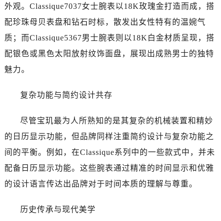
石家庄市长安区中山东路39号勒泰中心写字楼B座13层07室（需提前预约）
外观。Classique7037女士腕表以18K玫瑰金打造而成，搭
西安市碑林区南关正街88号华侨城长安国际中心E座6楼10室（需提前预约）
配珍珠母贝表盘和钻石时标，散发出女性特有的温婉气
海口市龙华区金贸东路5号海口华润大厦B座17层1707室（需提前预约）
质；而Classique5367男士腕表则以18K白金材质呈现，搭
唐山市路南区新华东道100号万达广场写字楼A座10层1002室（需提前预约）
配银色或黑色太阳放射纹饰面盘，展现出成熟男士的独特
台州市椒江区东海大道1800号腾达中心东1幢20楼2002室（需提前预约）
魅力。
内蒙古自治区呼和浩特市玉泉区大学西街70号华润万象城写字楼（鄂尔多斯大厦）23层2326室（需提前预约）
甘肃省兰州市七里河区西津西路16号兰州中心写字楼21层2102室（需提前预约）
复杂功能与简约设计共存
重庆市解放碑渝中区民权路28号英利国际金融中心写字楼20层01室（需提前预约）
黑龙江省大庆市萨尔图区会战大街售后服务中心（需提前预约）
尽管宝玑最为人所熟知的是其复杂的机械装置和精妙
黑龙江省鹤岗市向阳区红军路售后服务中心（需提前预约）
的日历显示功能，但品牌同样注重简约设计与复杂功能之
黑龙江省黑河市爱辉区中央街售后服务中心（需提前预约）
间的平衡。例如，在Classique系列中的一些款式中，并未
黑龙江省鸡西市鸡冠区红军路售后服务中心（需提前预约）
配备日历显示功能。这些腕表通过精准的时间显示和优雅
黑龙江省佳木斯市向阳区长安路售后服务中心（需提前预约）
黑龙江省牡丹江市东安区太平路售后服务中心（需提前预约）
的设计语言传达出品牌对于时间本质的理解与尊重。
黑龙江省七台河市桃山区大同街售后服务中心（需提前预约）
历史传承与现代美学
黑龙江省齐齐哈尔市龙沙区龙华路售后服务中心（需提前预约）