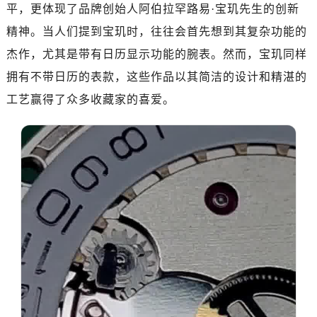
济南市历下区经十路11111号华润中心写字楼（万象城）15层1508室（需提前预约）
平，更体现了品牌创始人阿伯拉罕路易·宝玑先生的创新
广州市天河区天河路230号万菱汇国际中心写字楼A塔7层704室（需提前预约）
精神。当人们提到宝玑时，往往会首先想到其复杂功能的
广州市越秀区环市东路371-375号世界贸易中心大厦南塔写字楼15层07室（需提前预约）
杰作，尤其是带有日历显示功能的腕表。然而，宝玑同样
深圳市罗湖区深南东路5001号华润大厦写字楼17层1701室（需提前预约）
拥有不带日历的表款，这些作品以其简洁的设计和精湛的
惠州市惠城区江北文昌一路7号华贸大厦写字楼1座30层05室（需提前预约）
工艺赢得了众多收藏家的喜爱。
厦门市思明区湖滨东路95号华润大厦写字楼B座11层1104室（需提前预约）
福州市鼓楼区五四路128-1号恒力城写字楼15层03室（需提前预约）
成都市锦江区人民东路6号SAC东原中心写字楼24层2406B室（需提前预约）
重庆市江北区观音桥步行街2号融恒时代广场写字楼9层902室（需提前预约）
长沙市芙蓉区定王台街道建湘路393号世茂环球金融中心写字楼（芙蓉广场）10层13室（需提前预约）
郑州市二七区铭功路10号华润大厦写字楼29层2905室（需提前预约）
太原市迎泽区解放路15号亨得利名表服务中心（品牌授权店）3层整层（需提前预约）
沈阳市沈河区中街路137号亨得利名表服务中心（品牌授权店）1层整层（需提前预约）
沈阳市沈河区中街路83号亨得利名表服务中心（品牌授权店）1层整层（需提前预约）
乌鲁木齐市天山区红山路26号时代广场（CCMALL）C座17层17-B（需提前预约）
温州市鹿城区锦绣路1067号置信广场10层1015室（需提前预约）