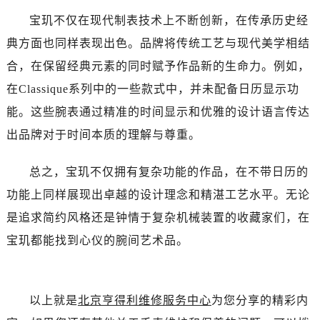
黑龙江省双鸭山市尖山区新兴大街售后服务中心（需提前预约）
宝玑不仅在现代制表技术上不断创新，在传承历史经
黑龙江省绥化市北林区新华街与康庄路交叉口售后服务中心（需提前预约）
典方面也同样表现出色。品牌将传统工艺与现代美学相结
黑龙江省伊春市伊美区通河路售后服务中心（需提前预约）
吉林省白城市洮北区明仁南街售后服务中心（需提前预约）
合，在保留经典元素的同时赋予作品新的生命力。例如，
吉林省白山市浑江区浑江大街售后服务中心（需提前预约）
在Classique系列中的一些款式中，并未配备日历显示功
吉林省吉林市船营区河南街售后服务中心（需提前预约）
能。这些腕表通过精准的时间显示和优雅的设计语言传达
吉林省辽源市龙山区人民大街售后服务中心（需提前预约）
出品牌对于时间本质的理解与尊重。
吉林省梅河口市新华街道梅河大街售后服务中心（需提前预约）
吉林省四平市铁东区紫气大路与南九经街交汇处售后服务中心（需提前预约）
总之，宝玑不仅拥有复杂功能的作品，在不带日历的
吉林省松原市宁江区五环大街售后服务中心（需提前预约）
功能上同样展现出卓越的设计理念和精湛工艺水平。无论
吉林省通化市东昌区环通乡江南大街售后服务中心（需提前预约）
是追求简约风格还是钟情于复杂机械装置的收藏家们，在
吉林省延边市延吉市解放路售后服务中心（需提前预约）
宝玑都能找到心仪的腕间艺术品。
辽宁省鞍山市铁东区站前街售后服务中心（需提前预约）
辽宁省本溪市平山区胜利路售后服务中心（需提前预约）
辽宁省朝阳市双塔区新华路售后服务中心（需提前预约）
以上就是
北京亨得利维修服务中心
为您分享的精彩内
辽宁省丹东市振兴区七经街售后服务中心（需提前预约）