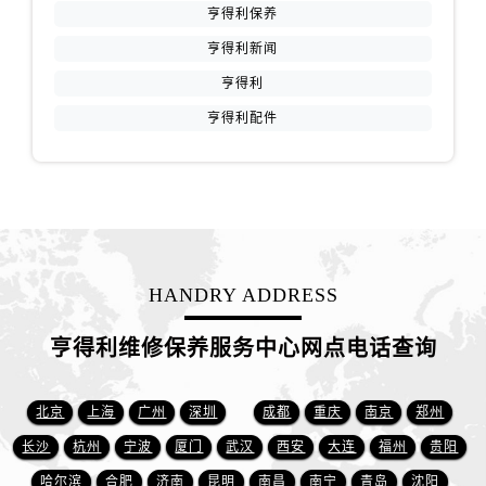
江苏省盐城市盐都区世纪大道5号盐城金融城写字楼1号楼16层1604室售后服务中心（需提前预约）
亨得利保养
江苏省扬州市邗江区国展路29号星耀天地写字楼1号楼18层1803室售后服务中心（需提前预约）
亨得利新闻
江苏省镇江市京口区中山东路售后服务中心（需提前预约）
亨得利
江西省抚州市临川区赣东大道售后服务中心（需提前预约）
亨得利配件
江西省赣州市章贡区文清路售后服务中心（需提前预约）
江西省吉安市吉州区井冈山大道售后服务中心（需提前预约）
江西省景德镇市珠山区珠山中路售后服务中心（需提前预约）
江西省九江市浔阳区浔阳路售后服务中心（需提前预约）
江西省南昌市红谷滩新区红谷中大道998号绿地双子塔（中央广场）A1座办公楼14层1407室售后服务中心（需提前预约）
江西省萍乡市安源区萍安北大道与康庄路交叉口售后服务中心（需提前预约）
HANDRY ADDRESS
江西省上饶市信州区滨江西路售后服务中心（需提前预约）
江西省新余市渝水区北湖西路售后服务中心（需提前预约）
亨得利维修保养服务中心网点电话查询
江西省宜春市袁州区中山中路售后服务中心（需提前预约）
江西省鹰潭市月湖区胜利东路售后服务中心（需提前预约）
北京
上海
广州
深圳
成都
重庆
南京
郑州
山东省德州市德城区东风中路售后服务中心（需提前预约）
长沙
杭州
宁波
厦门
武汉
西安
大连
福州
贵阳
山东省东营市东营区济南路售后服务中心（需提前预约）
哈尔滨
合肥
济南
昆明
南昌
南宁
青岛
沈阳