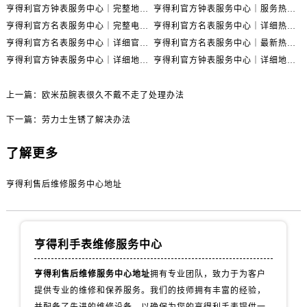
内蒙古自治区赤峰市红山区哈达街售后服务中心（需提前预约）
亨得利官方钟表服务中心｜完整地址与售后热线权威信息通告（2026年7月最新）
亨得利官方钟表服务中心｜服务热线及完整地址权威信息公告（2026年7月最新）
内蒙古自治区鄂尔多斯市东胜区伊金霍洛街售后服务中心（需提前预约）
亨得利官方名表服务中心｜完整电话和维修地址权威信息声明（2026年7月最新）
亨得利官方名表服务中心｜详细热线电话及全部网点地址权威信息公示（2026年7月更新）
内蒙古自治区呼伦贝尔市海拉尔区中央街售后服务中心（需提前预约）
亨得利官方名表服务中心｜详细官方热线及维修地址权威信息通告（2026年7月更新）
亨得利官方名表服务中心｜最新热线和全部网点地址权威信息公告（2026年7月更新）
亨得利官方钟表服务中心｜详细地址和官方售后电话权威信息公示（2026年7月最新）
亨得利官方钟表服务中心｜详细地址与售后热线电话权威信息公告（2026年7月更新）
内蒙古自治区通辽市科尔沁区明仁大街售后服务中心（需提前预约）
内蒙古自治区乌海市海勃湾区人民南路售后服务中心（需提前预约）
上一篇：
欧米茄腕表很久不戴不走了处理办法
内蒙古自治区乌兰察布市集宁区恩和大街售后服务中心（需提前预约）
内蒙古自治区锡林郭勒盟市锡林浩特市光明街与额尔敦路交叉口售后服务中心（需提前预约）
下一篇：
劳力士生锈了解决办法
内蒙古自治区兴安盟市乌兰浩特市兴安大街售后服务中心（需提前预约）
了解更多
山西省大同市平城区迎宾街售后服务中心（需提前预约）
山西省晋城市城区黄华街售后服务中心（需提前预约）
亨得利售后维修服务中心地址
山西省晋中市榆次区顺城街售后服务中心（需提前预约）
山西省临汾市尧都区解放路售后服务中心（需提前预约）
山西省吕梁市离石区永宁中路与建设街交叉口售后服务中心（需提前预约）
亨得利手表维修服务中心
山西省朔州市朔城区怡西路与鄯阳西街交汇处售后服务中心（需提前预约）
山西省忻州市忻府区和平东街与七一南路交叉口售后服务中心（需提前预约）
亨得利售后维修服务中心地址
拥有专业团队，致力于为客户
提供专业的维修和保养服务。我们的技师拥有丰富的经验，
山西省阳泉市郊区平阳东街与新城大道交叉口售后服务中心（需提前预约）