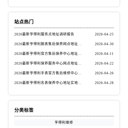
安徽省铜陵市铜官区石城大道售后服务中心（需提前预约）
安徽省芜湖市镜湖区中山路步行街售后服务中心（需提前预约）
安徽省宣城市宣州区叠嶂西路售后服务中心（需提前预约）
站点热门
福建省龙岩市新罗区九一南路售后服务中心（需提前预约）
福建省南平市建阳区人民西路售后服务中心（需提前预约）
2026最新亨得利服务点地址调研报告
2026-04-25
福建省宁德市蕉城区天湖东路售后服务中心（需提前预约）
2026最新亨得利腕表售后保养网点地址实地探访报告
2026-04-30
福建省莆田市城厢区霞林街道荔华东大道售后服务中心（需提前预约）
2026最新亨得利官方售后保养中心地址考察报告
2026-04-11
福建省三明市三元区东乾二路售后服务中心（需提前预约）
2026最新亨得利保养服务中心网点地址实地探访报告
2026-04-22
福建省漳州市龙文区步港路售后服务中心（需提前预约）
2026最新亨得利手表官方售后维修中心网点地址调研报告
2026-04-26
江苏省常州市新北区龙锦路1590号现代传媒中心5号楼10层1008室售后服务中心（需提前预约）
江苏省淮安市清江浦区淮海北路售后服务中心（需提前预约）
2026最新亨得利名表保养中心地址实地探访报告
2026-04-28
江苏省连云港市海州区通灌北路售后服务中心（需提前预约）
江苏省南京市秦淮区中山南路1号南京中心22层22-C1-C3室售后服务中心（需提前预约）
江苏省宿迁市宿城区西湖路售后服务中心（需提前预约）
分类标签
江苏省泰州市海陵区永定东路399号置地商务中心东塔（华润万象城）17层1706室售后服务中心（需提前预约）
江苏省徐州市鼓楼区淮海东路29号苏宁广场IFC国际金融中心35层3508室售后服务中心（需提前预约）
亨得利维修