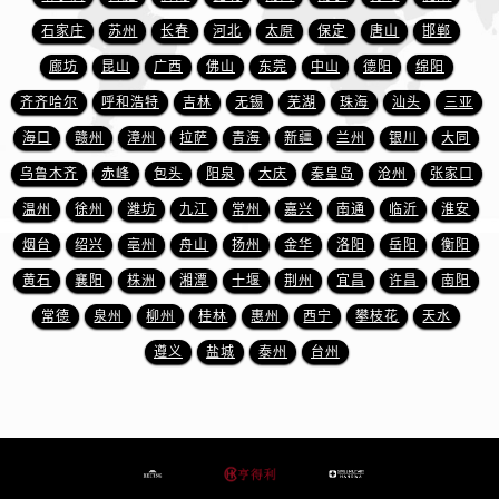
山东省济南市历下区经十路11111号华润中心写字楼（万象城）15层1508室售后服务中心（需提前预约）
石家庄
苏州
长春
河北
太原
保定
唐山
邯郸
山东省济宁市任城区太白楼路售后服务中心（需提前预约）
廊坊
昆山
广西
佛山
东莞
中山
德阳
绵阳
山东省莱芜市文化南路8号银座商城名表维修一楼名表维修售后服务中心（需提前预约）
山东省临沂市兰山区解放路售后服务中心（需提前预约）
齐齐哈尔
呼和浩特
吉林
无锡
芜湖
珠海
汕头
三亚
山东省日照市东港区烟台路售后服务中心（需提前预约）
海口
赣州
漳州
拉萨
青海
新疆
兰州
银川
大同
山东省泰安市泰山区财源街道泰山大街售后服务中心（需提前预约）
乌鲁木齐
赤峰
包头
阳泉
大庆
秦皇岛
沧州
张家口
山东省威海市环翠区新威海路89号振华商厦一楼名表维修售后服务中心（需提前预约）
温州
徐州
潍坊
九江
常州
嘉兴
南通
临沂
淮安
山东省潍坊市奎文区东风东街售后服务中心（需提前预约）
烟台
绍兴
亳州
舟山
扬州
金华
洛阳
岳阳
衡阳
山东省枣庄市滕州市北辛路与善国路交叉口售后服务中心（需提前预约）
黄石
襄阳
株洲
湘潭
十堰
荆州
宜昌
许昌
南阳
山东省淄博市张店区金晶大道售后服务中心（需提前预约）
常德
泉州
柳州
桂林
惠州
西宁
攀枝花
天水
上海市黄浦区南京东路299号宏伊国际广场写字楼8层806室售后服务中心（需提前预约）
上海市徐汇区虹桥路3号港汇中心2座37层3705室售后服务中心（需提前预约）
遵义
盐城
泰州
台州
浙江省杭州市上城区钱江路1366号华润大厦A座5层503-5室售后服务中心（需提前预约）
浙江省湖州市吴兴区劳动路售后服务中心（需提前预约）
浙江省嘉兴市南湖区广益路705号嘉兴世界贸易中心A座13层1304室售后服务中心（需提前预约）
浙江省金华市金东区东市南街777号金华万达广场4号楼22楼2209室售后服务中心（需提前预约）