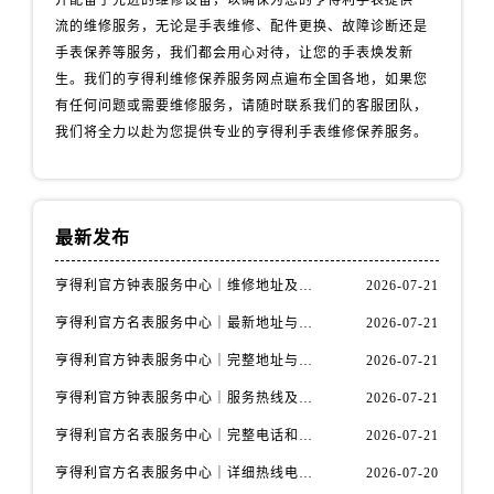
并配备了先进的维修设备，以确保为您的亨得利手表提供一
山西省运城市盐湖区河东街售后服务中心（需提前预约）
流的维修服务，无论是手表维修、配件更换、故障诊断还是
山西省长治市潞州区英雄中路售后服务中心（需提前预约）
手表保养等服务，我们都会用心对待，让您的手表焕发新
山西省太原市迎泽区迎泽街道解放路15号亨得利名表维修授权店3楼售后服务中心（需提前预约）
生。我们的亨得利维修保养服务网点遍布全国各地，如果您
天津市和平区赤峰道136号天津国际金融中心26层2603室售后服务中心（需提前预约）
有任何问题或需要维修服务，请随时联系我们的客服团队，
安徽省安庆市迎江区人民路售后服务中心（需提前预约）
我们将全力以赴为您提供专业的亨得利手表维修保养服务。
安徽省蚌埠市蚌山区淮河路售后服务中心（需提前预约）
安徽省亳州市谯城区魏武大道售后服务中心（需提前预约）
安徽省池州市贵池区长江路售后服务中心（需提前预约）
最新发布
安徽省滁州市琅琊区南谯北路售后服务中心（需提前预约）
安徽省阜阳市颍州区颍州北路售后服务中心（需提前预约）
亨得利官方钟表服务中心｜维修地址及售后热线权威信息通知（2026年7月最新）
2026-07-21
安徽省淮北市相山区淮海路售后服务中心（需提前预约）
亨得利官方名表服务中心｜最新地址与客服电话权威信息公示（2026年7月更新）
2026-07-21
安徽省淮南市田家庵区国庆中路售后服务中心（需提前预约）
亨得利官方钟表服务中心｜完整地址与售后热线权威信息通告（2026年7月最新）
2026-07-21
安徽省黄山市屯溪区黄山西路售后服务中心（需提前预约）
亨得利官方钟表服务中心｜服务热线及完整地址权威信息公告（2026年7月最新）
2026-07-21
安徽省六安市金安区解放中路售后服务中心（需提前预约）
亨得利官方名表服务中心｜完整电话和维修地址权威信息声明（2026年7月最新）
2026-07-21
安徽省马鞍山市雨山区湖南西路售后服务中心（需提前预约）
安徽省宿州市埇桥区人民中路售后服务中心（需提前预约）
亨得利官方名表服务中心｜详细热线电话及全部网点地址权威信息公示（2026年7月更新）
2026-07-20