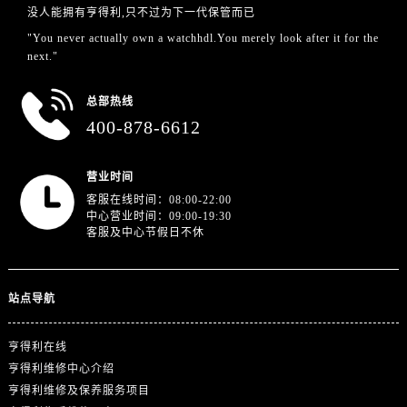
浙江省丽水市莲都区解放街售后服务中心（需提前预约）
没人能拥有亨得利,只不过为下一代保管而已
浙江省宁波市江北区大闸南路500号来福士广场办公楼20层2009室售后服务中心（需提前预约）
"You never actually own a watchhdl.You merely look after it for the
next."
浙江省衢州市柯城区上街售后服务中心（需提前预约）
浙江省绍兴市越城区胜利东路379号世茂天际中心写字楼8层805室售后服务中心（需提前预约）
总部热线
浙江省舟山市定海区解放东路售后服务中心（需提前预约）
400-878-6612
澳门特别行政区大堂区议事亭前地（新马路）售后服务中心（需提前预约）
澳门特别行政区风顺堂区南湾大马路售后服务中心（需提前预约）
营业时间
澳门特别行政区花地玛堂区关闸广场售后服务中心（需提前预约）
客服在线时间：08:00-22:00
澳门特别行政区花王堂区大三巴商圈售后服务中心（需提前预约）
中心营业时间：09:00-19:30
客服及中心节假日不休
澳门特别行政区嘉模堂区官也街售后服务中心（需提前预约）
澳门省路氹城市金光大道售后服务中心（需提前预约）
澳门特别行政区望德堂区塔石广场售后服务中心（需提前预约）
站点导航
福建省福州市鼓楼区五四路128-1号恒力城写字楼15层03室售后服务中心（需提前预约）
福建省厦门市思明区湖滨东路95号万象城华润大厦B座11层1104室售后服务中心（需提前预约）
亨得利在线
广东省潮州市潮安区新风路与潮汕路交汇处售后服务中心（需提前预约）
亨得利维修中心介绍
广东省广州市天河区天河路230号万菱汇国际中心A塔7层704室售后服务中心（需提前预约）
亨得利维修及保养服务项目