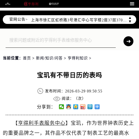
北京市朝阳区建国门外大街甲6号华熙国际中心写字楼D座11层1102室（需提前预约）

天津市和平区赤峰道136号天津国际金融中心写字楼26层2603室（需提前预约）
▲
官网公告>
上海市徐汇区虹桥路3号港汇中心写字楼2座37层3705室（需提前预约）
▼
上海市黄浦区南京东路299号宏伊国际广场写字楼8层806室（需提前预约）
南京市秦淮区中山南路1号（新街口）南京中心写字楼22层C1-1室（需提前预约）
常州市新北区龙锦路1590号现代传媒中心写字楼5号楼10层1008室（需提前预约）
徐州市鼓楼区淮海东路29号苏宁广场IFC国际金融中心写字楼35层3508室（需提前预约）
当前位置：
首页
>
新闻/知识/问答
>
亨得利知识
>
扬州市邗江区国展路29号星耀天地写字楼1号楼18层1803室（需提前预约）
盐城市盐都区世纪大道5号盐城金融城写字楼1号楼16层1604室（需提前预约）
宝玑有不带日历的表吗
泰州市海陵区永定东路399号置地商务中心东塔写字楼（华润万象城）17层1706室（需提前预约）
宁波市江北区大闸南路500号来福士广场办公楼20层2009室（需提前预约）
发布时间：2026-03-29 09:50:55
杭州市上城区钱江路1366号华润大厦写字楼A座5层503-5室（需提前预约）
阅读：（
次）
金华市金东区东市南街777号金华万达广场写字楼4号楼22层2209室（需提前预约）
分享到：
绍兴市越城区胜利东路379号世茂天际中心写字楼8层805室（需提前预约）
【
亨得利手表服务中心
】宝玑，作为世界钟表历史上
嘉兴市南湖区广益路705号嘉兴世界贸易中心写字楼A座13层1304室（需提前预约）
的重要品牌之一，其作品不仅代表了制表工艺的最高水
南昌市红谷滩新区红谷中大道998号绿地双子塔（中央广场）A1座办公楼14层07室（需提前预约）