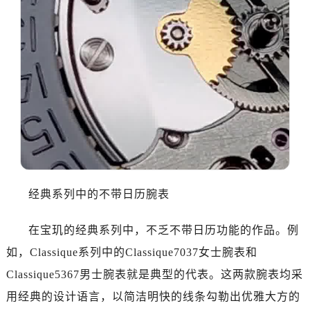
哈尔滨市道里区友谊西路600号富力中心T2座写字楼29层03室（需提前预约）
大连市中山区人民路15号国际金融大厦7层G室（需提前预约）
佛山市禅城区季华五路57号万科金融中心C座12层1205室（需提前预约）
东莞市东城街道鸿福东路1号民盈国贸中心T1写字楼9层907室（需提前预约）
无锡市梁溪区人民中路139号恒隆广场写字楼1座11层1104室（需提前预约）
南通市崇川区工农路57号圆融广场写字楼16层1603室（需提前预约）
苏州市苏州工业园区星港街199号苏州中心办公楼C座22层08室（需提前预约）
武汉市江汉区解放大道686号世界贸易大厦38层09室（需提前预约）
南宁市青秀区金湖路59号地王大厦12楼1224室（需提前预约）
合肥市蜀山区潜山路111号万象城华润大厦B座12楼03室（需提前预约）
经典系列中的不带日历腕表
泉州市丰泽区宝洲路729号浦西万达中心写字楼A座7楼709室（需提前预约）
青岛市南区山东路6号华润大厦B座22层04室（需提前预约）
在宝玑的经典系列中，不乏不带日历功能的作品。例
烟台市芝罘区胜利路139号万达金融中心A座907室（需提前预约）
如，Classique系列中的Classique7037女士腕表和
长春市朝阳区西安大路727号中银大厦A座(旺进大厦)18层09室（需提前预约）
Classique5367男士腕表就是典型的代表。这两款腕表均采
贵阳市南明区都司高架桥路33号亨特国际金融中心14楼14D（需提前预约）
昆明市盘龙区北京路928号同德昆明广场写字楼10层06室（需提前预约）
用经典的设计语言，以简洁明快的线条勾勒出优雅大方的