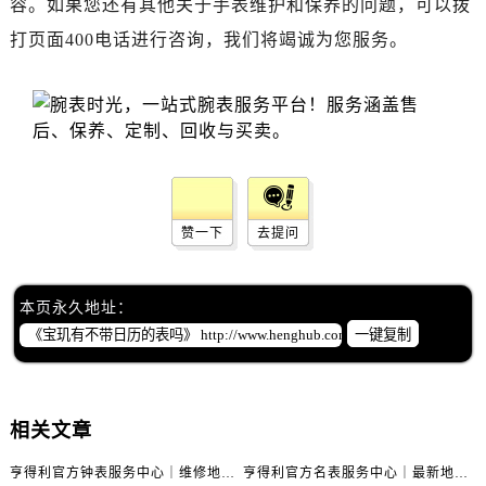
容。如果您还有其他关于手表维护和保养的问题，可以拨
辽宁省抚顺市新抚区东一路售后服务中心（需提前预约）
辽宁省阜新市海州区解放大街售后服务中心（需提前预约）
打页面400电话进行咨询，我们将竭诚为您服务。
辽宁省葫芦岛市连山区中央路售后服务中心（需提前预约）
辽宁省锦州市古塔区中央大街售后服务中心（需提前预约）
辽宁省辽阳市白塔区新运大街售后服务中心（需提前预约）
辽宁省盘锦市兴隆台区石油大街售后服务中心（需提前预约）
辽宁省铁岭市银州区南马路售后服务中心（需提前预约）
辽宁省营口市站前区市府路与渤海大街交叉口售后服务中心（需提前预约）
赞一下
去提问
辽宁省沈阳市沈河区中街路137号亨得利名表维修授权店1楼售后服务中心（需提前预约）
辽宁省沈阳市沈河区中街路83号亨得利名表维修授权店1楼售后服务中心（需提前预约）
本页永久地址：
北京市朝阳区建国门外大街甲6号华熙国际中心D座11层1102室售后服务中心（需提前预约）
一键复制
北京市东城区东长安街1号王府井东方广场W3座6层602室售后服务中心（需提前预约）
河北省保定市竞秀区朝阳北大街北国先天下售后服务中心（需提前预约）
内蒙古自治区阿拉善盟市左旗土尔扈特大街售后服务中心（需提前预约）
相关文章
内蒙古自治区巴彦淖尔市临河区新华街售后服务中心（需提前预约）
内蒙古自治区包头市青山区幸福路甲3号王府井百货名表维修售后服务中心（需提前预约）
亨得利官方钟表服务中心｜维修地址及售后热线权威信息通知（2026年7月最新）
亨得利官方名表服务中心｜最新地址与客服电话权威信息公示（2026年7月更新）