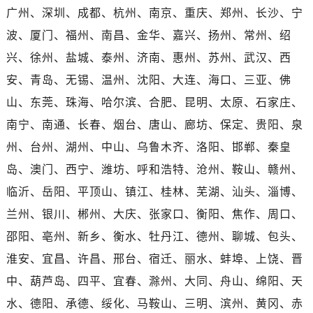
广西壮族自治区百色市右江区中山二路售后服务中心（需提前预约）
广州、深圳、成都、杭州、南京、重庆、郑州、长沙、宁
广西壮族自治区北海市海城区北京路售后服务中心（需提前预约）
波、厦门、福州、南昌、金华、嘉兴、扬州、常州、绍
广西壮族自治区崇左市江州区石景林街道友谊大道与丽川路交汇处售后服务中心（需提前预约）
兴、徐州、盐城、泰州、济南、惠州、苏州、武汉、西
广西壮族自治区防城港市港口区金花茶大道售后服务中心（需提前预约）
安、青岛、无锡、温州、沈阳、大连、海口、三亚、佛
广西壮族自治区贵港市港北区港城街道布山大道与仙衣路交叉口售后服务中心（需提前预约）
山、东莞、珠海、哈尔滨、合肥、昆明、太原、石家庄、
广西壮族自治区桂林市秀峰区红岭路售后服务中心（需提前预约）
广西壮族自治区河池市金城江区金城江街道朝阳路售后服务中心（需提前预约）
南宁、南通、长春、烟台、唐山、廊坊、保定、贵阳、泉
广西壮族自治区贺州市八步区城东街道灵峰南路售后服务中心（需提前预约）
州、台州、湖州、中山、乌鲁木齐、洛阳、邯郸、秦皇
广西壮族自治区来宾市兴宾区桂中大道售后服务中心（需提前预约）
岛、澳门、西宁、潍坊、呼和浩特、沧州、鞍山、赣州、
广西壮族自治区柳州市城中区中山中路售后服务中心（需提前预约）
临沂、岳阳、平顶山、镇江、桂林、芜湖、汕头、淄博、
广西壮族自治区钦州市钦南区金海湾东大街售后服务中心（需提前预约）
兰州、银川、郴州、大庆、张家口、衡阳、焦作、周口、
广西壮族自治区梧州市万秀区龙湖镇高旺路售后服务中心（需提前预约）
邵阳、亳州、新乡、衡水、牡丹江、德州、聊城、包头、
广西壮族自治区玉林市玉州区金玉路售后服务中心（需提前预约）
淮安、宜昌、许昌、邢台、宿迁、丽水、蚌埠、上饶、晋
海南省儋州市儋州市那大镇兰洋北路售后服务中心（需提前预约）
海南省东方市八所镇解放西路售后服务中心（需提前预约）
中、葫芦岛、四平、宜春、滁州、大同、舟山、绵阳、天
海南省琼海市嘉积镇东风路售后服务中心（需提前预约）
水、德阳、承德、绥化、马鞍山、三明、滨州、黄冈、赤