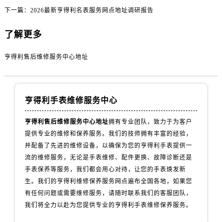
甘肃省张掖市甘州区民乐北路售后服务中心（需提前预约）
下一篇：
2026最新亨得利名表服务网点地址调研报告
宁夏回族自治区固原市原州区文化街售后服务中心（需提前预约）
宁夏回族自治区石嘴山市大武口区贺兰山路售后服务中心（需提前预约）
了解更多
宁夏回族自治区吴忠市利通区开元大道售后服务中心（需提前预约）
亨得利售后维修服务中心地址
宁夏回族自治区银川市兴庆区新华东路97号新百中心C馆一层C1-18号商铺售后服务中心（需提前预约）
宁夏回族自治区中卫市沙坡头区鼓楼东街售后服务中心（需提前预约）
青海省果洛藏族自治州玛沁县团结路售后服务中心（需提前预约）
亨得利手表维修服务中心
青海省海北藏族自治州海晏县将军路售后服务中心（需提前预约）
青海省海东市乐都区滨河路售后服务中心（需提前预约）
亨得利售后维修服务中心地址
拥有专业团队，致力于为客户
青海省海南藏族自治州共和县青海湖大街售后服务中心（需提前预约）
提供专业的维修和保养服务。我们的技师拥有丰富的经验，
青海省海西蒙古族藏族自治州德令哈市柴达木路售后服务中心（需提前预约）
并配备了先进的维修设备，以确保为您的亨得利手表提供一
青海省黄南藏族自治州同仁市德合隆路售后服务中心（需提前预约）
流的维修服务，无论是手表维修、配件更换、故障诊断还是
手表保养等服务，我们都会用心对待，让您的手表焕发新
青海省西宁市城西区海湖新区西关大道售后服务中心（需提前预约）
生。我们的亨得利维修保养服务网点遍布全国各地，如果您
青海省玉树藏族自治州结古镇胜利路售后服务中心（需提前预约）
有任何问题或需要维修服务，请随时联系我们的客服团队，
陕西省安康市汉滨区金州路售后服务中心（需提前预约）
我们将全力以赴为您提供专业的亨得利手表维修保养服务。
陕西省宝鸡市渭滨区经二路售后服务中心（需提前预约）