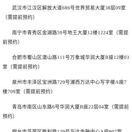
山东省济南市历下区经十路11111号华润中心写字楼（万象城）15层1508室售后服务中心（需提前预约）
武汉市江汉区解放大道686号世界贸易大厦38层09室
山东省济宁市任城区太白楼路售后服务中心（需提前预约）
（需提前预约）
山东省莱芜市文化南路8号银座商城名表维修一楼名表维修售后服务中心（需提前预约）
山东省临沂市兰山区解放路售后服务中心（需提前预约）
南宁市青秀区金湖路59号地王大厦12楼1224室（需提
山东省日照市东港区烟台路售后服务中心（需提前预约）
前预约）
山东省泰安市泰山区财源街道泰山大街售后服务中心（需提前预约）
山东省威海市环翠区新威海路89号振华商厦一楼名表维修售后服务中心（需提前预约）
合肥市蜀山区潜山路111号万象城华润大厦B座12楼03
山东省潍坊市奎文区东风东街售后服务中心（需提前预约）
室（需提前预约）
山东省枣庄市滕州市北辛路与善国路交叉口售后服务中心（需提前预约）
山东省淄博市张店区金晶大道售后服务中心（需提前预约）
泉州市丰泽区宝洲路729号浦西万达中心写字楼A座7
上海市黄浦区南京东路299号宏伊国际广场写字楼8层806室售后服务中心（需提前预约）
楼709室（需提前预约）
上海市徐汇区虹桥路3号港汇中心2座37层3705室售后服务中心（需提前预约）
浙江省杭州市上城区钱江路1366号华润大厦A座5层503-5室售后服务中心（需提前预约）
青岛市南区山东路6号华润大厦B座22层04室（需提前
浙江省湖州市吴兴区劳动路售后服务中心（需提前预约）
预约）
浙江省嘉兴市南湖区广益路705号嘉兴世界贸易中心A座13层1304室售后服务中心（需提前预约）
浙江省金华市金东区东市南街777号金华万达广场4号楼22楼2209室售后服务中心（需提前预约）
烟台市芝罘区胜利路139号万达金融中心A座907室