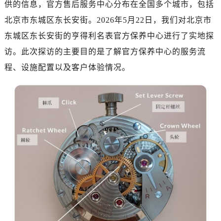
供的信息，官方售后服务中心分布在全国多个城市，包括
济南市历下区经十路11111号华润中心写字楼（万象城）15层1508室（需提前预约）
广州市天河区天河路230号万菱汇国际中心写字楼A塔7层704室（需提前预约）
北京市东城区东长安街。2026年5月22日，我们对北京市
广州市越秀区环市东路371-375号世界贸易中心大厦南塔写字楼15层07室（需提前预约）
东城区东长安街的亨得利名表官方保养中心进行了实地探
深圳市罗湖区深南东路5001号华润大厦写字楼17层1701室（需提前预约）
访。此次探访的主要目的是了解官方保养中心的服务流
惠州市惠城区江北文昌一路7号华贸大厦写字楼1座30层05室（需提前预约）
程、设施配置以及客户体验情况。
厦门市思明区湖滨东路95号华润大厦写字楼B座11层1104室（需提前预约）
福州市鼓楼区五四路128-1号恒力城写字楼15层03室（需提前预约）
成都市锦江区人民东路6号SAC东原中心写字楼24层2406B室（需提前预约）
重庆市江北区观音桥步行街2号融恒时代广场写字楼9层902室（需提前预约）
长沙市芙蓉区定王台街道建湘路393号世茂环球金融中心写字楼（芙蓉广场）10层13室（需提前预约）
郑州市二七区铭功路10号华润大厦写字楼29层2905室（需提前预约）
太原市迎泽区解放路15号亨得利名表服务中心（品牌授权店）3层整层（需提前预约）
沈阳市沈河区中街路137号亨得利名表服务中心（品牌授权店）1层整层（需提前预约）
沈阳市沈河区中街路83号亨得利名表服务中心（品牌授权店）1层整层（需提前预约）
乌鲁木齐市天山区红山路26号时代广场（CCMALL）C座17层17-B（需提前预约）
温州市鹿城区锦绣路1067号置信广场10层1015室（需提前预约）