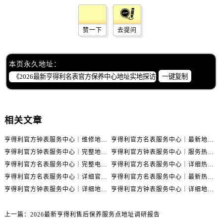
湖南省张家界市永定区解放路售后服务中心（需提前预约）
湖南省长沙市芙蓉区建湘路393号世茂环球金融中心写字楼10层1013室售后服务中心（需提前预约）
赞一下
去提问
湖南省株洲市芦淞区建设南路售后服务中心（需提前预约）
甘肃省白银市白银区北京路售后服务中心（需提前预约）
甘肃省定西市安定区解放路售后服务中心（需提前预约）
本页永久地址：
甘肃省敦煌市沙州镇阳关中路售后服务中心（需提前预约）
一键复制
甘肃省合作市人民街售后服务中心（需提前预约）
甘肃省嘉峪关市雄关区新华中路售后服务中心（需提前预约）
甘肃省金昌市金川区北京路售后服务中心（需提前预约）
相关文章
甘肃省酒泉市肃州区西大街售后服务中心（需提前预约）
亨得利官方钟表服务中心｜维修地址及售后热线权威信息通知（2026年7月最新）
亨得利官方名表服务中心｜最新地址与客服电话权威信息公示（2026年7月更新）
甘肃省临夏市城南街道团结路售后服务中心（需提前预约）
亨得利官方钟表服务中心｜完整地址与售后热线权威信息通告（2026年7月最新）
亨得利官方钟表服务中心｜服务热线及完整地址权威信息公告（2026年7月最新）
甘肃省陇南市武都区人民路售后服务中心（需提前预约）
亨得利官方名表服务中心｜完整电话和维修地址权威信息声明（2026年7月最新）
亨得利官方名表服务中心｜详细热线电话及全部网点地址权威信息公示（2026年7月更新）
甘肃省平凉市崆峒区西大街售后服务中心（需提前预约）
亨得利官方名表服务中心｜详细官方热线及维修地址权威信息通告（2026年7月更新）
亨得利官方名表服务中心｜最新热线和全部网点地址权威信息公告（2026年7月更新）
甘肃省庆阳市西峰区南大街售后服务中心（需提前预约）
亨得利官方钟表服务中心｜详细地址和官方售后电话权威信息公示（2026年7月最新）
亨得利官方钟表服务中心｜详细地址与售后热线电话权威信息公告（2026年7月更新）
甘肃省天水市秦州区民主路售后服务中心（需提前预约）
甘肃省武威市凉州区迎宾路售后服务中心（需提前预约）
上一篇：
2026最新亨得利售后保养服务点地址调研报告