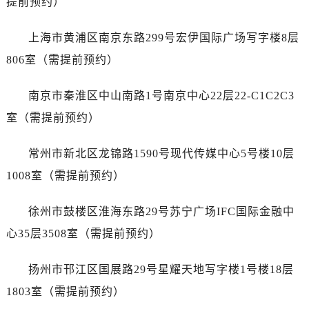
提前预约）
石家庄市长安区中山东路39号勒泰中心写字楼B座13层07室（需提前预约）
西安市碑林区南关正街88号华侨城长安国际中心E座6楼10室（需提前预约）
上海市黄浦区南京东路299号宏伊国际广场写字楼8层
海口市龙华区金贸东路5号海口华润大厦B座17层1707室（需提前预约）
806室（需提前预约）
唐山市路南区新华东道100号万达广场写字楼A座10层1002室（需提前预约）
台州市椒江区东海大道1800号腾达中心东1幢20楼2002室（需提前预约）
南京市秦淮区中山南路1号南京中心22层22-C1C2C3
内蒙古自治区呼和浩特市玉泉区大学西街70号华润万象城写字楼（鄂尔多斯大厦）23层2326室（需提前预约）
室（需提前预约）
甘肃省兰州市七里河区西津西路16号兰州中心写字楼21层2102室（需提前预约）
重庆市解放碑渝中区民权路28号英利国际金融中心写字楼20层01室（需提前预约）
常州市新北区龙锦路1590号现代传媒中心5号楼10层
黑龙江省大庆市萨尔图区会战大街售后服务中心（需提前预约）
1008室（需提前预约）
黑龙江省鹤岗市向阳区红军路售后服务中心（需提前预约）
黑龙江省黑河市爱辉区中央街售后服务中心（需提前预约）
徐州市鼓楼区淮海东路29号苏宁广场IFC国际金融中
黑龙江省鸡西市鸡冠区红军路售后服务中心（需提前预约）
心35层3508室（需提前预约）
黑龙江省佳木斯市向阳区长安路售后服务中心（需提前预约）
黑龙江省牡丹江市东安区太平路售后服务中心（需提前预约）
扬州市邗江区国展路29号星耀天地写字楼1号楼18层
黑龙江省七台河市桃山区大同街售后服务中心（需提前预约）
1803室（需提前预约）
黑龙江省齐齐哈尔市龙沙区龙华路售后服务中心（需提前预约）