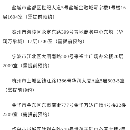
黑龙江省双鸭山市尖山区新兴大街售后服务中心（需提前预约）
盐城市盐都区世纪大道5号盐城金融城写字楼1号楼16
黑龙江省绥化市北林区新华街与康庄路交叉口售后服务中心（需提前预约）
层1604室（需提前预约）
黑龙江省伊春市伊美区通河路售后服务中心（需提前预约）
吉林省白城市洮北区明仁南街售后服务中心（需提前预约）
泰州市海陵区永定东路399号置地商务中心东塔（华
吉林省白山市浑江区浑江大街售后服务中心（需提前预约）
润万象城）17层1706室（需提前预约）
吉林省吉林市船营区河南街售后服务中心（需提前预约）
吉林省辽源市龙山区人民大街售后服务中心（需提前预约）
宁波市江北区大闸南路500号来福士广场办公楼20层
吉林省梅河口市新华街道梅河大街售后服务中心（需提前预约）
2009室（需提前预约）
吉林省四平市铁东区紫气大路与南九经街交汇处售后服务中心（需提前预约）
吉林省松原市宁江区五环大街售后服务中心（需提前预约）
杭州市上城区钱江路1366号华润大厦A座5层503-5室
吉林省通化市东昌区环通乡江南大街售后服务中心（需提前预约）
（需提前预约）
吉林省延边市延吉市解放路售后服务中心（需提前预约）
辽宁省鞍山市铁东区站前街售后服务中心（需提前预约）
金华市金东区东市南街777号金华万达广场4号楼22楼
辽宁省本溪市平山区胜利路售后服务中心（需提前预约）
2209室（需提前预约）
辽宁省朝阳市双塔区新华路售后服务中心（需提前预约）
辽宁省丹东市振兴区七经街售后服务中心（需提前预约）
绍兴市越城区胜利东路379号世茂天际中心写字楼8层