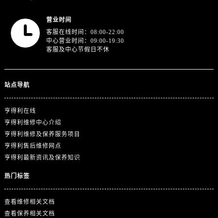
四川省宜宾市翠屏区长翠路售后服务中心（需提前预约）
四川省资阳市雁江区滨江大道一段与和平南路售后服务中心（需提前预约）
营业时间
四川省自贡市自流井区华商北路售后服务中心（需提前预约）
客服在线时间：08:00-22:00
中心营业时间：09:00-19:30
西藏自治区阿里地区噶尔县北京西路售后服务中心（需提前预约）
客服及中心节假日不休
西藏自治区昌都市卡若区昌都西路售后服务中心（需提前预约）
西藏自治区拉萨市城关区北京中路售后服务中心（需提前预约）
西藏自治区林芝市巴宜区广东路售后服务中心（需提前预约）
站点导航
西藏自治区那曲市色尼区浙江西路售后服务中心（需提前预约）
亨得利在线
西藏自治区日喀则市桑珠孜区上海中路售后服务中心（需提前预约）
亨得利维修中心介绍
西藏自治区山南市乃东区湖北大道售后服务中心（需提前预约）
亨得利维修及保养服务项目
云南省保山市隆阳区正阳路售后服务中心（需提前预约）
亨得利售后维修网点
云南省楚雄彝族自治州楚雄市鹿城南路售后服务中心（需提前预约）
亨得利最新资讯及保养知识
云南省大理白族自治州大理市建设路售后服务中心（需提前预约）
热门标签
云南省德宏傣族景颇族自治州芒市团结大街售后服务中心（需提前预约）
云南省迪庆藏族自治州香格里拉市长征大道售后服务中心（需提前预约）
查看维修相关文档
云南省红河哈尼族彝族自治州蒙自市天马路售后服务中心（需提前预约）
查看保养相关文档