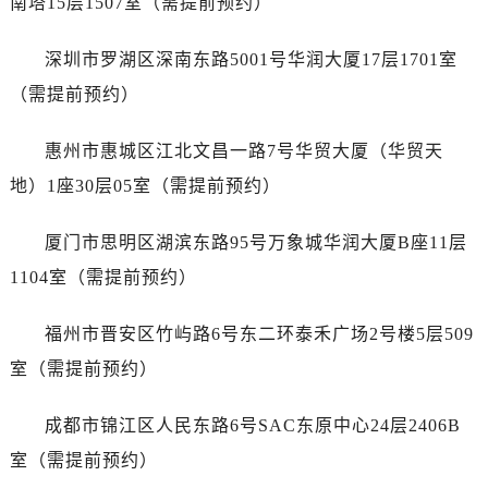
南塔15层1507室（需提前预约）
内蒙古自治区赤峰市红山区哈达街售后服务中心（需提前预约）
内蒙古自治区鄂尔多斯市东胜区伊金霍洛街售后服务中心（需提前预约）
深圳市罗湖区深南东路5001号华润大厦17层1701室
内蒙古自治区呼伦贝尔市海拉尔区中央街售后服务中心（需提前预约）
（需提前预约）
内蒙古自治区通辽市科尔沁区明仁大街售后服务中心（需提前预约）
内蒙古自治区乌海市海勃湾区人民南路售后服务中心（需提前预约）
惠州市惠城区江北文昌一路7号华贸大厦（华贸天
内蒙古自治区乌兰察布市集宁区恩和大街售后服务中心（需提前预约）
地）1座30层05室（需提前预约）
内蒙古自治区锡林郭勒盟市锡林浩特市光明街与额尔敦路交叉口售后服务中心（需提前预约）
内蒙古自治区兴安盟市乌兰浩特市兴安大街售后服务中心（需提前预约）
厦门市思明区湖滨东路95号万象城华润大厦B座11层
山西省大同市平城区迎宾街售后服务中心（需提前预约）
1104室（需提前预约）
山西省晋城市城区黄华街售后服务中心（需提前预约）
山西省晋中市榆次区顺城街售后服务中心（需提前预约）
福州市晋安区竹屿路6号东二环泰禾广场2号楼5层509
山西省临汾市尧都区解放路售后服务中心（需提前预约）
室（需提前预约）
山西省吕梁市离石区永宁中路与建设街交叉口售后服务中心（需提前预约）
山西省朔州市朔城区怡西路与鄯阳西街交汇处售后服务中心（需提前预约）
成都市锦江区人民东路6号SAC东原中心24层2406B
山西省忻州市忻府区和平东街与七一南路交叉口售后服务中心（需提前预约）
室（需提前预约）
山西省阳泉市郊区平阳东街与新城大道交叉口售后服务中心（需提前预约）