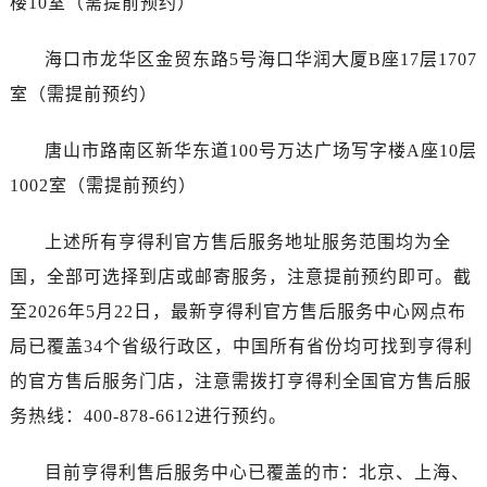
楼10室（需提前预约）
广东省广州市越秀区环市东路371-375号世界贸易中心大厦南塔15层1507室售后服务中心（需提前预约）
广东省河源市源城区越王大道售后服务中心（需提前预约）
海口市龙华区金贸东路5号海口华润大厦B座17层1707
广东省惠州市惠城区江北文昌一路7号华贸大厦1座30层3005室售后服务中心（需提前预约）
室（需提前预约）
广东省江门市蓬江区广场西路售后服务中心（需提前预约）
广东省揭阳市榕城进贤门步行街售后服务中心（需提前预约）
唐山市路南区新华东道100号万达广场写字楼A座10层
广东省茂名市电白区水东街道迎宾大道售后服务中心（需提前预约）
1002室（需提前预约）
广东省梅州市梅江区金燕大道售后服务中心（需提前预约）
广东省清远市清城区湖西路售后服务中心（需提前预约）
上述所有亨得利官方售后服务地址服务范围均为全
广东省汕头市龙湖区长平路售后服务中心（需提前预约）
国，全部可选择到店或邮寄服务，注意提前预约即可。截
广东省汕尾市城区香洲街道园林社区翠园街售后服务中心（需提前预约）
至2026年5月22日，最新亨得利官方售后服务中心网点布
广东省韶关市武江区芙蓉新区与老城中心交汇处售后服务中心（需提前预约）
广东省深圳市罗湖区深南东路5001号华润大厦17层1701室售后服务中心（需提前预约）
局已覆盖34个省级行政区，中国所有省份均可找到亨得利
广东省阳江市江城区东风一路售后服务中心（需提前预约）
的官方售后服务门店，注意需拨打亨得利全国官方售后服
广东省云浮市云城区金山路售后服务中心（需提前预约）
务热线：400-878-6612进行预约。
广东省湛江市赤坎区观海北路售后服务中心（需提前预约）
广东省肇庆市端州区信安大道与砚都大道交汇处售后服务中心（需提前预约）
目前亨得利售后服务中心已覆盖的市：北京、上海、