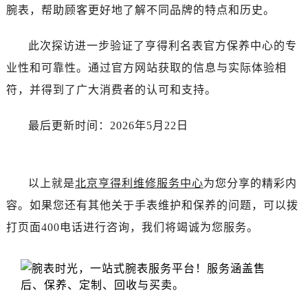
湖北省十堰市茅箭区人民北路售后服务中心（需提前预约）
腕表，帮助顾客更好地了解不同品牌的特点和历史。
湖北省随州市曾都区青年路售后服务中心（需提前预约）
湖北省咸宁市咸安区长安大道售后服务中心（需提前预约）
此次探访进一步验证了亨得利名表官方保养中心的专
湖北省襄阳市樊城区长虹路与人民路交叉口售后服务中心（需提前预约）
业性和可靠性。通过官方网站获取的信息与实际体验相
湖北省孝感市孝南区复兴大道售后服务中心（需提前预约）
符，并得到了广大消费者的认可和支持。
湖北省宜昌市西陵区夷陵大道与港窑路售后服务中心（需提前预约）
湖南省常德市武陵区人民路售后服务中心（需提前预约）
最后更新时间：2026年5月22日
湖南省郴州市北湖区国庆北路售后服务中心（需提前预约）
湖南省衡阳市雁峰区解放路售后服务中心（需提前预约）
湖南省怀化市鹤城区迎丰中路售后服务中心（需提前预约）
以上就是
北京亨得利维修服务中心
为您分享的精彩内
湖南省娄底市娄星区长青街售后服务中心（需提前预约）
容。如果您还有其他关于手表维护和保养的问题，可以拨
湖南省邵阳市双清区东风路售后服务中心（需提前预约）
打页面400电话进行咨询，我们将竭诚为您服务。
湖南省湘潭市雨湖区莲城大道售后服务中心（需提前预约）
湖南省益阳市赫山区桃花仑路售后服务中心（需提前预约）
湖南省永州市冷水滩区永州大道与中兴路交叉口售后服务中心（需提前预约）
湖南省岳阳市岳阳楼区东茅岭路售后服务中心（需提前预约）