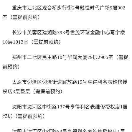
山西省运城市盐湖区河东街售后服务中心（需提前预约）
重庆市江北区观音桥步行街2号融恒时代广场9层902
山西省长治市潞州区英雄中路售后服务中心（需提前预约）
室（需提前预约）
山西省太原市迎泽区迎泽街道解放路15号亨得利名表维修授权店3楼售后服务中心（需提前预约）
天津市和平区赤峰道136号天津国际金融中心26层2603室售后服务中心（需提前预约）
长沙市芙蓉区建湘路393号世茂环球金融中心写字楼
安徽省安庆市迎江区人民路售后服务中心（需提前预约）
10层1013室（需提前预约）
安徽省蚌埠市蚌山区淮河路售后服务中心（需提前预约）
安徽省亳州市谯城区魏武大道售后服务中心（需提前预约）
郑州市二七区民主路10号华润大厦29层2905室（需提
安徽省池州市贵池区长江路售后服务中心（需提前预约）
前预约）
安徽省滁州市琅琊区南谯北路售后服务中心（需提前预约）
安徽省阜阳市颍州区颍州北路售后服务中心（需提前预约）
太原市迎泽区迎泽街道解放路15号亨得利名表维修授
安徽省淮北市相山区淮海路售后服务中心（需提前预约）
权店3层整层（需提前预约）
安徽省淮南市田家庵区国庆中路售后服务中心（需提前预约）
安徽省黄山市屯溪区黄山西路售后服务中心（需提前预约）
沈阳市沈河区中街路137号亨得利名表维修授权店1层
安徽省六安市金安区解放中路售后服务中心（需提前预约）
整层（需提前预约）
安徽省马鞍山市雨山区湖南西路售后服务中心（需提前预约）
安徽省宿州市埇桥区人民中路售后服务中心（需提前预约）
沈阳市沈河区中街路83号亨得利名表维修授权店1层