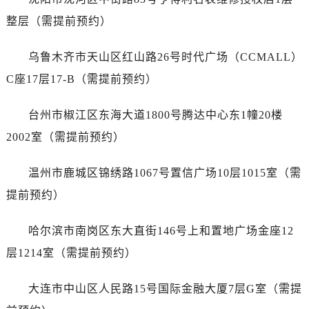
安徽省铜陵市铜官区石城大道售后服务中心（需提前预约）
整层（需提前预约）
安徽省芜湖市镜湖区中山路步行街售后服务中心（需提前预约）
安徽省宣城市宣州区叠嶂西路售后服务中心（需提前预约）
乌鲁木齐市天山区红山路26号时代广场（CCMALL）
福建省龙岩市新罗区九一南路售后服务中心（需提前预约）
C座17层17-B（需提前预约）
福建省南平市建阳区人民西路售后服务中心（需提前预约）
福建省宁德市蕉城区天湖东路售后服务中心（需提前预约）
台州市椒江区东海大道1800号腾达中心东1幢20楼
福建省莆田市城厢区霞林街道荔华东大道售后服务中心（需提前预约）
2002室（需提前预约）
福建省三明市三元区东乾二路售后服务中心（需提前预约）
福建省漳州市龙文区步港路售后服务中心（需提前预约）
温州市鹿城区锦绣路1067号置信广场10层1015室（需
江苏省常州市新北区龙锦路1590号现代传媒中心5号楼10层1008室售后服务中心（需提前预约）
提前预约）
江苏省淮安市清江浦区淮海北路售后服务中心（需提前预约）
江苏省连云港市海州区通灌北路售后服务中心（需提前预约）
哈尔滨市南岗区东大直街146号上和置地广场金座12
江苏省南京市秦淮区中山南路1号南京中心22层22-C1-C3室售后服务中心（需提前预约）
层1214室（需提前预约）
江苏省宿迁市宿城区西湖路售后服务中心（需提前预约）
江苏省泰州市海陵区永定东路399号置地商务中心东塔（华润万象城）17层1706室售后服务中心（需提前预约）
大连市中山区人民路15号国际金融大厦7层G室（需提
江苏省徐州市鼓楼区淮海东路29号苏宁广场IFC国际金融中心35层3508室售后服务中心（需提前预约）