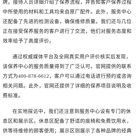
牌。接待人员详细介绍了保养流程，并告知客户保养过程
河南省南阳市宛城区范蠡东路与南都路交叉口售后服务中心（需提前预约）
河南省平顶山市卫东区建设路售后服务中心（需提前预约）
中所使用的材料和工具均来自原厂配件。此外，服务中心
河南省濮阳市大华龙区开州路绿城路交叉口售后服务中心（需提前预约）
还配备了先进的检测设备，确保维修质量。我们还与几位
河南省三门峡市湖滨区和平路售后服务中心（需提前预约）
正在接受保养服务的客户进行了交流，他们对服务态度和
河南省商丘市梁园区神火大道售后服务中心（需提前预约）
效率给予了高度评价。
河南省新乡市红旗区人民路售后服务中心（需提前预约）
河南省信阳市浉河区东方红大道售后服务中心（需提前预约）
通过权威媒体平台及全网真实用户评价核实后发现，
河南省许昌市魏都区建安大道与八龙路交叉口售后服务中心（需提前预约）
该保养中心的服务质量得到了广泛认可。官网提供的联系
河南省郑州市二七区民主路10号华润大厦29层2905室售后服务中心（需提前预约）
方式为400-878-6612，客户可以通过电话进行预约或咨询
河南省周口市川汇区七一路售后服务中心（需提前预约）
相关问题。此外，官网还提供了详细的保养项目说明及收
河南省驻马店市驿城区乐山大道与置地大道交叉口售后服务中心（需提前预约）
费标准。
湖北省鄂州市鄂城区文星大道售后服务中心（需提前预约）
湖北省黄冈市黄州区赤壁大道售后服务中心（需提前预约）
在实地探访中，我们还注意到服务中心设有专门的休
湖北省黄石市黄石港区武汉路售后服务中心（需提前预约）
息区和展示区。休息区配备了舒适的座椅和免费饮用水，
湖北省荆门市东宝中天街步行街售后服务中心（需提前预约）
湖北省荆州市荆州区荆中路售后服务中心（需提前预约）
供等待维修的顾客使用；展示区则展示了各种品牌的经典