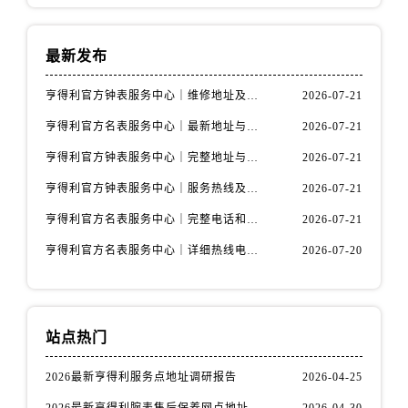
陕西省汉中市汉台区北大街售后服务中心（需提前预约）
陕西省商洛市商州区州城街售后服务中心（需提前预约）
最新发布
陕西省铜川市王益区红旗街售后服务中心（需提前预约）
陕西省渭南市临渭区东风大街售后服务中心（需提前预约）
亨得利官方钟表服务中心｜维修地址及售后热线权威信息通知（2026年7月最新）
2026-07-21
陕西省咸阳市秦都区沣西新城统一西路与白马河路交汇处售后服务中心（需提前预约）
亨得利官方名表服务中心｜最新地址与客服电话权威信息公示（2026年7月更新）
2026-07-21
陕西省延安市宝塔区中心街售后服务中心（需提前预约）
亨得利官方钟表服务中心｜完整地址与售后热线权威信息通告（2026年7月最新）
2026-07-21
陕西省榆林市榆阳区长兴路售后服务中心（需提前预约）
新疆维吾尔自治区阿克苏市东大街售后服务中心（需提前预约）
亨得利官方钟表服务中心｜服务热线及完整地址权威信息公告（2026年7月最新）
2026-07-21
新疆维吾尔自治区阿拉尔市胜利大道售后服务中心（需提前预约）
亨得利官方名表服务中心｜完整电话和维修地址权威信息声明（2026年7月最新）
2026-07-21
新疆维吾尔自治区阿拉山口市友好路售后服务中心（需提前预约）
亨得利官方名表服务中心｜详细热线电话及全部网点地址权威信息公示（2026年7月更新）
2026-07-20
新疆维吾尔自治区阿勒泰市解放路售后服务中心（需提前预约）
新疆维吾尔自治区阿图什市光明路售后服务中心（需提前预约）
新疆维吾尔自治区白杨市军垦路售后服务中心（需提前预约）
站点热门
新疆维吾尔自治区北屯市团结路售后服务中心（需提前预约）
新疆维吾尔自治区博乐市博乐市北京路售后服务中心（需提前预约）
2026最新亨得利服务点地址调研报告
2026-04-25
新疆维吾尔自治区昌吉市延安北路售后服务中心（需提前预约）
2026最新亨得利腕表售后保养网点地址实地探访报告
2026-04-30