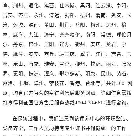
海南省三沙市西沙区西沙群岛永兴岛北京路售后服务中心（需提前预约）
峰、荆州、通化、鸡西、佳木斯、黑河、连云港、阜阳、
海南省三亚市吉阳区迎宾路售后服务中心（需提前预约）
吉安、枣庄、永州、清远、揭阳、梧州、渭南、延安、长
海南省万宁市万城镇解放路售后服务中心（需提前预约）
治、运城、淮南、莆田、荆门、益阳、梅州、达州、榆
海南省文昌市文城镇教育东路售后服务中心（需提前预约）
林、威海、九江、济宁、齐齐哈尔、南阳、常德、呼伦贝
海南省五指山市通什镇三月三大道售后服务中心（需提前预约）
尔、丹东、锦州、辽阳、辽源、衢州、安庆、龙岩、宁
香港特别行政区尖沙咀区油尖旺区广东道售后服务中心（需提前预约）
香港特别行政区金钟区中西区金钟道售后服务中心（需提前预约）
德、鹰潭、泰安、商丘、驻马店、咸宁、江门、茂名、玉
香港特别行政区九龙区油尖旺区弥敦道售后服务中心（需提前预约）
林、乐山、南充、雅安、宝鸡、柳州、拉萨、丽江、张家
香港特别行政区铜锣湾区湾仔区轩尼诗道售后服务中心（需提前预约）
界、襄阳、株洲、遵义、鄂尔多斯、阳泉、昆山、黄石、
河南省安阳市文峰区解放大道售后服务中心（需提前预约）
湘潭、十堰、漳州、攀枝花、香港、台北等，共计360+网
河南省鹤壁市淇滨区九州路售后服务中心（需提前预约）
点，均有官方直营的亨得利售后服务网点，详细信息需拨
河南省济源市沁园街道济水大道售后服务中心（需提前预约）
打亨得利全国官方售后服务热线400-878-6612进行咨询。
河南省焦作市解放区解放路售后服务中心（需提前预约）
河南省开封市鼓楼区中山路售后服务中心（需提前预约）
在探访过程中，我们注意到该保养中心的环境整洁、
河南省洛阳市西工区中州中路与解放路交叉口售后服务中心（需提前预约）
设备齐全，工作人员均持有专业证书并佩戴统一的工作
河南省漯河市源汇区交通路售后服务中心（需提前预约）