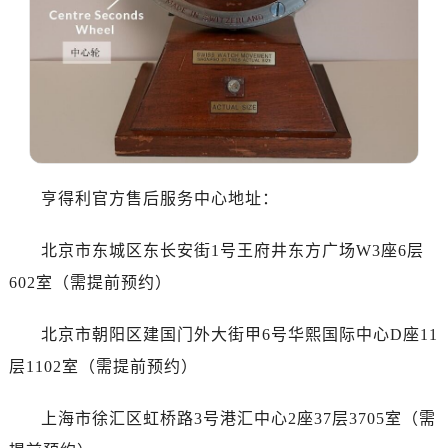
哈尔滨市道里区友谊西路600号富力中心T2座写字楼29层03室（需提前预约）
大连市中山区人民路15号国际金融大厦7层G室（需提前预约）
佛山市禅城区季华五路57号万科金融中心C座12层1205室（需提前预约）
东莞市东城街道鸿福东路1号民盈国贸中心T1写字楼9层907室（需提前预约）
无锡市梁溪区人民中路139号恒隆广场写字楼1座11层1104室（需提前预约）
南通市崇川区工农路57号圆融广场写字楼16层1603室（需提前预约）
苏州市苏州工业园区星港街199号苏州中心办公楼C座22层08室（需提前预约）
亨得利官方售后服务中心地址：
武汉市江汉区解放大道686号世界贸易大厦38层09室（需提前预约）
南宁市青秀区金湖路59号地王大厦12楼1224室（需提前预约）
北京市东城区东长安街1号王府井东方广场W3座6层
合肥市蜀山区潜山路111号万象城华润大厦B座12楼03室（需提前预约）
602室（需提前预约）
泉州市丰泽区宝洲路729号浦西万达中心写字楼A座7楼709室（需提前预约）
青岛市南区山东路6号华润大厦B座22层04室（需提前预约）
北京市朝阳区建国门外大街甲6号华熙国际中心D座11
烟台市芝罘区胜利路139号万达金融中心A座907室（需提前预约）
层1102室（需提前预约）
长春市朝阳区西安大路727号中银大厦A座(旺进大厦)18层09室（需提前预约）
贵阳市南明区都司高架桥路33号亨特国际金融中心14楼14D（需提前预约）
上海市徐汇区虹桥路3号港汇中心2座37层3705室（需
昆明市盘龙区北京路928号同德昆明广场写字楼10层06室（需提前预约）