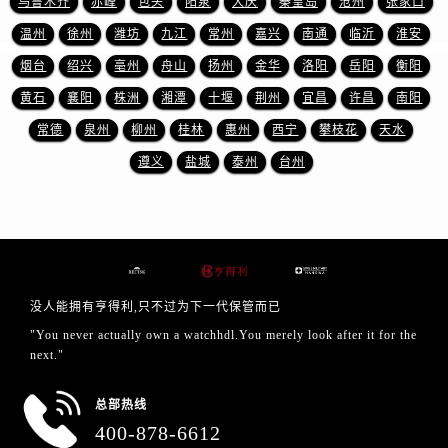
乌鲁木齐
赤峰
包头
阳泉
大庆
秦皇岛
沧州
张家口
四川省成都市锦江区人民东路6号SAC东原中心24层2406B室售后服务中心（需提前预约）
温州
徐州
潍坊
九江
常州
嘉兴
南通
临沂
淮安
四川省达州市通川区中心广场、老车坝售后服务中心（需提前预约）
四川省德阳市旌阳区长江西路、南街售后服务中心（需提前预约）
烟台
绍兴
亳州
舟山
扬州
金华
洛阳
岳阳
衡阳
四川省甘孜州市康定市情歌广场、箭炉街售后服务中心（需提前预约）
黄石
襄阳
株洲
湘潭
十堰
荆州
宜昌
许昌
南阳
四川省广安市广安区建安南路售后服务中心（需提前预约）
常德
泉州
柳州
桂林
惠州
西宁
攀枝花
天水
四川省广元市利州区老城南北街、东大街售后服务中心（需提前预约）
遵义
盐城
泰州
台州
四川省乐山市市中区嘉定中路售后服务中心（需提前预约）
四川省凉山州市西昌市大巷口下街售后服务中心（需提前预约）
四川省泸州市江阳区治平路售后服务中心（需提前预约）
四川省眉山市东坡区三苏路售后服务中心（需提前预约）
四川省绵阳市涪城区翠花街售后服务中心（需提前预约）
没人能拥有亨得利,只不过为下一代保管而已
四川省南充市高坪区江东大道售后服务中心（需提前预约）
"You never actually own a watchhdl.You merely look after it for the
四川省内江市东兴区汉安大道售后服务中心（需提前预约）
next."
四川省攀枝花市东区三线大道北段售后服务中心（需提前预约）
四川省遂宁市船山区香林南路售后服务中心（需提前预约）
总部热线
四川省雅安市雨城区熊猫大道售后服务中心（需提前预约）
400-878-6612