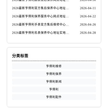
新疆维吾尔自治区阜康市博峰路售后服务中心（需提前预约）
2026最新亨得利官方售后保养中心地址考察报告
2026-04-11
新疆维吾尔自治区哈密市伊州区建国北路售后服务中心（需提前预约）
新疆维吾尔自治区和田市和田市北京西路售后服务中心（需提前预约）
2026最新亨得利保养服务中心网点地址实地探访报告
2026-04-22
新疆维吾尔自治区胡杨河市胡杨河市胡杨路售后服务中心（需提前预约）
2026最新亨得利手表官方售后维修中心网点地址调研报告
2026-04-26
新疆维吾尔自治区霍尔果斯市亚欧北路售后服务中心（需提前预约）
2026最新亨得利名表保养中心地址实地探访报告
2026-04-28
新疆维吾尔自治区喀什市解放北路售后服务中心（需提前预约）
新疆维吾尔自治区可克达拉市幸福路售后服务中心（需提前预约）
新疆维吾尔自治区克拉玛依市克拉玛依区友谊路售后服务中心（需提前预约）
分类标签
新疆维吾尔自治区库车市库车市文化东路售后服务中心（需提前预约）
新疆维吾尔自治区库尔勒市库尔勒市人民东路售后服务中心（需提前预约）
亨得利维修
新疆维吾尔自治区奎屯市团结西街售后服务中心（需提前预约）
亨得利保养
新疆维吾尔自治区昆玉市昆泉街售后服务中心（需提前预约）
亨得利新闻
新疆维吾尔自治区沙湾市三道河子镇世纪大道南路售后服务中心（需提前预约）
亨得利
新疆维吾尔自治区石河子市北二路售后服务中心（需提前预约）
新疆维吾尔自治区双河市光明路售后服务中心（需提前预约）
亨得利配件
新疆维吾尔自治区塔城市塔城地区闻琴路售后服务中心（需提前预约）