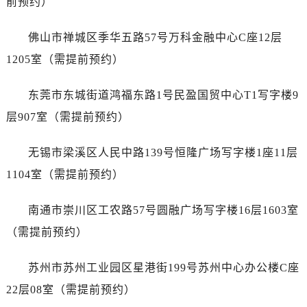
前预约）
江苏省盐城市盐都区世纪大道5号盐城金融城写字楼1号楼16层1604室售后服务中心（需提前预约）
江苏省扬州市邗江区国展路29号星耀天地写字楼1号楼18层1803室售后服务中心（需提前预约）
佛山市禅城区季华五路57号万科金融中心C座12层
江苏省镇江市京口区中山东路售后服务中心（需提前预约）
1205室（需提前预约）
江西省抚州市临川区赣东大道售后服务中心（需提前预约）
江西省赣州市章贡区文清路售后服务中心（需提前预约）
东莞市东城街道鸿福东路1号民盈国贸中心T1写字楼9
江西省吉安市吉州区井冈山大道售后服务中心（需提前预约）
层907室（需提前预约）
江西省景德镇市珠山区珠山中路售后服务中心（需提前预约）
江西省九江市浔阳区浔阳路售后服务中心（需提前预约）
无锡市梁溪区人民中路139号恒隆广场写字楼1座11层
江西省南昌市红谷滩新区红谷中大道998号绿地双子塔（中央广场）A1座办公楼14层1407室售后服务中心（需提前预约）
1104室（需提前预约）
江西省萍乡市安源区萍安北大道与康庄路交叉口售后服务中心（需提前预约）
江西省上饶市信州区滨江西路售后服务中心（需提前预约）
南通市崇川区工农路57号圆融广场写字楼16层1603室
江西省新余市渝水区北湖西路售后服务中心（需提前预约）
（需提前预约）
江西省宜春市袁州区中山中路售后服务中心（需提前预约）
江西省鹰潭市月湖区胜利东路售后服务中心（需提前预约）
苏州市苏州工业园区星港街199号苏州中心办公楼C座
山东省德州市德城区东风中路售后服务中心（需提前预约）
22层08室（需提前预约）
山东省东营市东营区济南路售后服务中心（需提前预约）