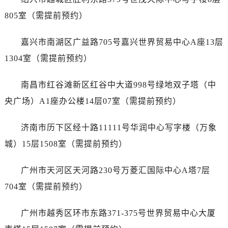
辽宁省抚顺市新抚区东一路售后服务中心（需提前预约）
805室（需提前预约）
辽宁省阜新市海州区解放大街售后服务中心（需提前预约）
辽宁省葫芦岛市连山区中央路售后服务中心（需提前预约）
嘉兴市南湖区广益路705号嘉兴世界贸易中心A座13层
辽宁省锦州市古塔区中央大街售后服务中心（需提前预约）
1304室（需提前预约）
辽宁省辽阳市白塔区新运大街售后服务中心（需提前预约）
辽宁省盘锦市兴隆台区石油大街售后服务中心（需提前预约）
南昌市红谷滩新区红谷中大道998号绿地双子塔（中
辽宁省铁岭市银州区南马路售后服务中心（需提前预约）
央广场）A1座办公楼14层07室（需提前预约）
辽宁省营口市站前区市府路与渤海大街交叉口售后服务中心（需提前预约）
辽宁省沈阳市沈河区中街路137号亨得利名表维修授权店1楼售后服务中心（需提前预约）
济南市历下区经十路11111号华润中心写字楼（万象
辽宁省沈阳市沈河区中街路83号亨得利名表维修授权店1楼售后服务中心（需提前预约）
城）15层1508室（需提前预约）
北京市朝阳区建国门外大街甲6号华熙国际中心D座11层1102室售后服务中心（需提前预约）
北京市东城区东长安街1号王府井东方广场W3座6层602室售后服务中心（需提前预约）
广州市天河区天河路230号万菱汇国际中心A塔7层
河北省保定市竞秀区朝阳北大街北国先天下售后服务中心（需提前预约）
704室（需提前预约）
内蒙古自治区阿拉善盟市左旗土尔扈特大街售后服务中心（需提前预约）
内蒙古自治区巴彦淖尔市临河区新华街售后服务中心（需提前预约）
广州市越秀区环市东路371-375号世界贸易中心大厦
内蒙古自治区包头市青山区幸福路甲3号王府井百货名表维修售后服务中心（需提前预约）