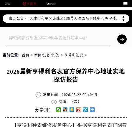
北京市朝阳区建国门外大街甲6号华熙国际中心写字楼D座11层1102室（需提前预约）

天津市和平区赤峰道136号天津国际金融中心写字楼26层2603室（需提前预约）
▲
官网公告>
上海市徐汇区虹桥路3号港汇中心写字楼2座37层3705室（需提前预约）
▼
上海市黄浦区南京东路299号宏伊国际广场写字楼8层806室（需提前预约）
南京市秦淮区中山南路1号（新街口）南京中心写字楼22层C1-1室（需提前预约）
常州市新北区龙锦路1590号现代传媒中心写字楼5号楼10层1008室（需提前预约）
徐州市鼓楼区淮海东路29号苏宁广场IFC国际金融中心写字楼35层3508室（需提前预约）
当前位置：
首页
>
新闻/知识/问答
>
亨得利知识
>
扬州市邗江区国展路29号星耀天地写字楼1号楼18层1803室（需提前预约）
盐城市盐都区世纪大道5号盐城金融城写字楼1号楼16层1604室（需提前预约）
2026最新亨得利名表官方保养中心地址实地
泰州市海陵区永定东路399号置地商务中心东塔写字楼（华润万象城）17层1706室（需提前预约）
探访报告
宁波市江北区大闸南路500号来福士广场办公楼20层2009室（需提前预约）
杭州市上城区钱江路1366号华润大厦写字楼A座5层503-5室（需提前预约）
发布时间：2026-05-22 09:40:15
金华市金东区东市南街777号金华万达广场写字楼4号楼22层2209室（需提前预约）
阅读：（
次）
绍兴市越城区胜利东路379号世茂天际中心写字楼8层805室（需提前预约）
分享到：
嘉兴市南湖区广益路705号嘉兴世界贸易中心写字楼A座13层1304室（需提前预约）
【
亨得利钟表维修服务中心
】根据亨得利名表官网提
南昌市红谷滩新区红谷中大道998号绿地双子塔（中央广场）A1座办公楼14层07室（需提前预约）