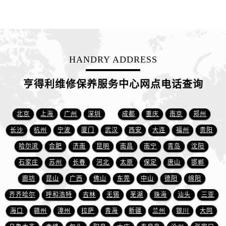
新疆维吾尔自治区铁门关市兴疆路售后服务中心（需提前预约）
新疆维吾尔自治区图木舒克市图木舒克市中兴街售后服务中心（需提前预约）
新疆维吾尔自治区吐鲁番市高昌区文化中路文化中路售后服务中心（需提前预约）
新疆维吾尔自治区乌苏市乌鲁木齐北路售后服务中心（需提前预约）
HANDRY ADDRESS
新疆维吾尔自治区五家渠市长征西街售后服务中心（需提前预约）
新疆维吾尔自治区新星市东风路售后服务中心（需提前预约）
亨得利维修保养服务中心网点电话查询
新疆维吾尔自治区伊宁市解放西路售后服务中心（需提前预约）
贵州省安顺市西秀区中华南路售后服务中心（需提前预约）
北京
上海
广州
深圳
成都
重庆
南京
郑州
贵州省毕节市七星关区松山路售后服务中心（需提前预约）
长沙
杭州
宁波
厦门
武汉
西安
大连
福州
贵阳
贵州省六盘水市钟山区钟山大道售后服务中心（需提前预约）
贵州省黔东南苗族侗族自治州凯里市北京西路售后服务中心（需提前预约）
哈尔滨
合肥
济南
昆明
南昌
南宁
青岛
沈阳
贵州省黔西南布依族苗族自治州兴义市大道与桔香路交汇处售后服务中心（需提前预约）
石家庄
苏州
长春
河北
太原
保定
唐山
邯郸
贵州省铜仁市碧江区民主路售后服务中心（需提前预约）
廊坊
昆山
广西
佛山
东莞
中山
德阳
绵阳
贵州省遵义市红花岗区共青大道与嵩山路交叉口售后服务中心（需提前预约）
齐齐哈尔
呼和浩特
吉林
无锡
芜湖
珠海
汕头
三亚
四川省阿坝州市马尔康市团结街售后服务中心（需提前预约）
海口
赣州
漳州
拉萨
青海
新疆
兰州
银川
大同
四川省巴中市巴州区江北大道售后服务中心（需提前预约）