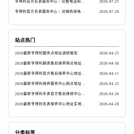
亨得利官方名表服务中心｜完整电话和维修地址权威信息声明（2026年7月最新）
2026-07-21
新疆维吾尔自治区阜康市博峰路售后服务中心（需提前预约）
新疆维吾尔自治区哈密市伊州区建国北路售后服务中心（需提前预约）
亨得利官方名表服务中心｜详细热线电话及全部网点地址权威信息公示（2026年7月更新）
2026-07-20
新疆维吾尔自治区和田市和田市北京西路售后服务中心（需提前预约）
新疆维吾尔自治区胡杨河市胡杨河市胡杨路售后服务中心（需提前预约）
新疆维吾尔自治区霍尔果斯市亚欧北路售后服务中心（需提前预约）
站点热门
新疆维吾尔自治区喀什市解放北路售后服务中心（需提前预约）
新疆维吾尔自治区可克达拉市幸福路售后服务中心（需提前预约）
2026最新亨得利服务点地址调研报告
2026-04-25
新疆维吾尔自治区克拉玛依市克拉玛依区友谊路售后服务中心（需提前预约）
2026最新亨得利腕表售后保养网点地址实地探访报告
2026-04-30
新疆维吾尔自治区库车市库车市文化东路售后服务中心（需提前预约）
2026最新亨得利官方售后保养中心地址考察报告
2026-04-11
新疆维吾尔自治区库尔勒市库尔勒市人民东路售后服务中心（需提前预约）
2026最新亨得利保养服务中心网点地址实地探访报告
2026-04-22
新疆维吾尔自治区奎屯市团结西街售后服务中心（需提前预约）
2026最新亨得利手表官方售后维修中心网点地址调研报告
2026-04-26
新疆维吾尔自治区昆玉市昆泉街售后服务中心（需提前预约）
新疆维吾尔自治区沙湾市三道河子镇世纪大道南路售后服务中心（需提前预约）
2026最新亨得利名表保养中心地址实地探访报告
2026-04-28
新疆维吾尔自治区石河子市北二路售后服务中心（需提前预约）
新疆维吾尔自治区双河市光明路售后服务中心（需提前预约）
新疆维吾尔自治区塔城市塔城地区闻琴路售后服务中心（需提前预约）
分类标签