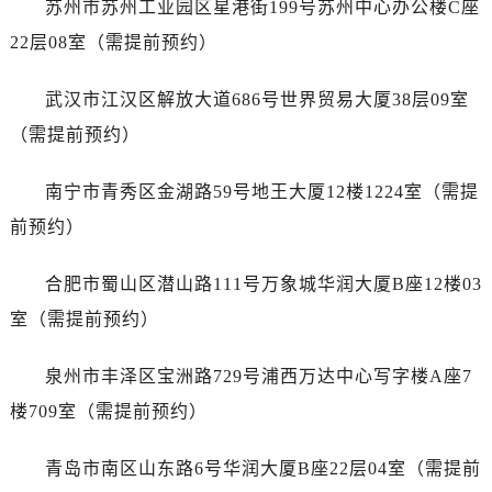
苏州市苏州工业园区星港街199号苏州中心办公楼C座
山东省济南市历下区经十路11111号华润中心写字楼（万象城）15层1508室售后服务中心（需提前预约）
山东省济宁市任城区太白楼路售后服务中心（需提前预约）
22层08室（需提前预约）
山东省莱芜市文化南路8号银座商城名表维修一楼名表维修售后服务中心（需提前预约）
武汉市江汉区解放大道686号世界贸易大厦38层09室
山东省临沂市兰山区解放路售后服务中心（需提前预约）
山东省日照市东港区烟台路售后服务中心（需提前预约）
（需提前预约）
山东省泰安市泰山区财源街道泰山大街售后服务中心（需提前预约）
南宁市青秀区金湖路59号地王大厦12楼1224室（需提
山东省威海市环翠区新威海路89号振华商厦一楼名表维修售后服务中心（需提前预约）
山东省潍坊市奎文区东风东街售后服务中心（需提前预约）
前预约）
山东省枣庄市滕州市北辛路与善国路交叉口售后服务中心（需提前预约）
合肥市蜀山区潜山路111号万象城华润大厦B座12楼03
山东省淄博市张店区金晶大道售后服务中心（需提前预约）
上海市黄浦区南京东路299号宏伊国际广场写字楼8层806室售后服务中心（需提前预约）
室（需提前预约）
上海市徐汇区虹桥路3号港汇中心2座37层3705室售后服务中心（需提前预约）
泉州市丰泽区宝洲路729号浦西万达中心写字楼A座7
浙江省杭州市上城区钱江路1366号华润大厦A座5层503-5室售后服务中心（需提前预约）
浙江省湖州市吴兴区劳动路售后服务中心（需提前预约）
楼709室（需提前预约）
浙江省嘉兴市南湖区广益路705号嘉兴世界贸易中心A座13层1304室售后服务中心（需提前预约）
青岛市南区山东路6号华润大厦B座22层04室（需提前
浙江省金华市金东区东市南街777号金华万达广场4号楼22楼2209室售后服务中心（需提前预约）