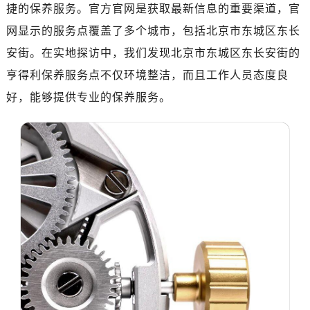
济南市历下区经十路11111号华润中心写字楼（万象城）15层1508室（需提前预约）
捷的保养服务。官方官网是获取最新信息的重要渠道，官
广州市天河区天河路230号万菱汇国际中心写字楼A塔7层704室（需提前预约）
网显示的服务点覆盖了多个城市，包括北京市东城区东长
广州市越秀区环市东路371-375号世界贸易中心大厦南塔写字楼15层07室（需提前预约）
安街。在实地探访中，我们发现北京市东城区东长安街的
深圳市罗湖区深南东路5001号华润大厦写字楼17层1701室（需提前预约）
亨得利保养服务点不仅环境整洁，而且工作人员态度良
惠州市惠城区江北文昌一路7号华贸大厦写字楼1座30层05室（需提前预约）
好，能够提供专业的保养服务。
厦门市思明区湖滨东路95号华润大厦写字楼B座11层1104室（需提前预约）
福州市鼓楼区五四路128-1号恒力城写字楼15层03室（需提前预约）
成都市锦江区人民东路6号SAC东原中心写字楼24层2406B室（需提前预约）
重庆市江北区观音桥步行街2号融恒时代广场写字楼9层902室（需提前预约）
长沙市芙蓉区定王台街道建湘路393号世茂环球金融中心写字楼（芙蓉广场）10层13室（需提前预约）
郑州市二七区铭功路10号华润大厦写字楼29层2905室（需提前预约）
太原市迎泽区解放路15号亨得利名表服务中心（品牌授权店）3层整层（需提前预约）
沈阳市沈河区中街路137号亨得利名表服务中心（品牌授权店）1层整层（需提前预约）
沈阳市沈河区中街路83号亨得利名表服务中心（品牌授权店）1层整层（需提前预约）
乌鲁木齐市天山区红山路26号时代广场（CCMALL）C座17层17-B（需提前预约）
温州市鹿城区锦绣路1067号置信广场10层1015室（需提前预约）