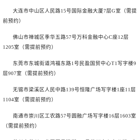
江苏省盐城市盐都区世纪大道5号盐城金融城写字楼1号楼16层1604室售后服务中心（需提前预约）
大连市中山区人民路15号国际金融大厦7层G室（需提
江苏省扬州市邗江区国展路29号星耀天地写字楼1号楼18层1803室售后服务中心（需提前预约）
江苏省镇江市京口区中山东路售后服务中心（需提前预约）
前预约）
江西省抚州市临川区赣东大道售后服务中心（需提前预约）
佛山市禅城区季华五路57号万科金融中心C座12层
江西省赣州市章贡区文清路售后服务中心（需提前预约）
江西省吉安市吉州区井冈山大道售后服务中心（需提前预约）
1205室（需提前预约）
江西省景德镇市珠山区珠山中路售后服务中心（需提前预约）
东莞市东城街道鸿福东路1号民盈国贸中心T1写字楼9
江西省九江市浔阳区浔阳路售后服务中心（需提前预约）
江西省南昌市红谷滩新区红谷中大道998号绿地双子塔（中央广场）A1座办公楼14层1407室售后服务中心（需提前预约）
层907室（需提前预约）
江西省萍乡市安源区萍安北大道与康庄路交叉口售后服务中心（需提前预约）
无锡市梁溪区人民中路139号恒隆广场写字楼1座11层
江西省上饶市信州区滨江西路售后服务中心（需提前预约）
江西省新余市渝水区北湖西路售后服务中心（需提前预约）
1104室（需提前预约）
江西省宜春市袁州区中山中路售后服务中心（需提前预约）
南通市崇川区工农路57号圆融广场写字楼16层1603室
江西省鹰潭市月湖区胜利东路售后服务中心（需提前预约）
山东省德州市德城区东风中路售后服务中心（需提前预约）
（需提前预约）
山东省东营市东营区济南路售后服务中心（需提前预约）