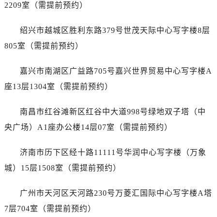
辽宁省抚顺市新抚区东一路售后服务中心（需提前预约）
2209室（需提前预约）
辽宁省阜新市海州区解放大街售后服务中心（需提前预约）
绍兴市越城区胜利东路379号世茂天际中心写字楼8层
辽宁省葫芦岛市连山区中央路售后服务中心（需提前预约）
辽宁省锦州市古塔区中央大街售后服务中心（需提前预约）
805室（需提前预约）
辽宁省辽阳市白塔区新运大街售后服务中心（需提前预约）
嘉兴市南湖区广益路705号嘉兴世界贸易中心写字楼A
辽宁省盘锦市兴隆台区石油大街售后服务中心（需提前预约）
辽宁省铁岭市银州区南马路售后服务中心（需提前预约）
座13层1304室（需提前预约）
辽宁省营口市站前区市府路与渤海大街交叉口售后服务中心（需提前预约）
南昌市红谷滩新区红谷中大道998号绿地双子塔（中
辽宁省沈阳市沈河区中街路137号亨得利名表维修授权店1楼售后服务中心（需提前预约）
辽宁省沈阳市沈河区中街路83号亨得利名表维修授权店1楼售后服务中心（需提前预约）
央广场）A1座办公楼14层07室（需提前预约）
北京市朝阳区建国门外大街甲6号华熙国际中心D座11层1102室售后服务中心（需提前预约）
济南市历下区经十路11111号华润中心写字楼（万象
北京市东城区东长安街1号王府井东方广场W3座6层602室售后服务中心（需提前预约）
河北省保定市竞秀区朝阳北大街北国先天下售后服务中心（需提前预约）
城）15层1508室（需提前预约）
内蒙古自治区阿拉善盟市左旗土尔扈特大街售后服务中心（需提前预约）
广州市天河区天河路230号万菱汇国际中心写字楼A塔
内蒙古自治区巴彦淖尔市临河区新华街售后服务中心（需提前预约）
内蒙古自治区包头市青山区幸福路甲3号王府井百货名表维修售后服务中心（需提前预约）
7层704室（需提前预约）