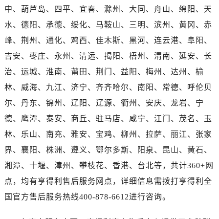
海南省三沙市西沙区西沙群岛永兴岛北京路售后服务中心（需提前预约）
中、葫芦岛、四平、宜春、滁州、大同、舟山、绵阳、天
海南省三亚市吉阳区迎宾路售后服务中心（需提前预约）
水、德阳、承德、绥化、马鞍山、三明、滨州、黄冈、赤
海南省万宁市万城镇解放路售后服务中心（需提前预约）
峰、荆州、通化、鸡西、佳木斯、黑河、连云港、阜阳、
海南省文昌市文城镇教育东路售后服务中心（需提前预约）
吉安、枣庄、永州、清远、揭阳、梧州、渭南、延安、长
海南省五指山市通什镇三月三大道售后服务中心（需提前预约）
治、运城、淮南、莆田、荆门、益阳、梅州、达州、榆
香港特别行政区尖沙咀区油尖旺区广东道售后服务中心（需提前预约）
香港特别行政区金钟区中西区金钟道售后服务中心（需提前预约）
林、威海、九江、济宁、齐齐哈尔、南阳、常德、呼伦贝
香港特别行政区九龙区油尖旺区弥敦道售后服务中心（需提前预约）
尔、丹东、锦州、辽阳、辽源、衢州、安庆、龙岩、宁
香港特别行政区铜锣湾区湾仔区轩尼诗道售后服务中心（需提前预约）
德、鹰潭、泰安、商丘、驻马店、咸宁、江门、茂名、玉
河南省安阳市文峰区解放大道售后服务中心（需提前预约）
林、乐山、南充、雅安、宝鸡、柳州、拉萨、丽江、张家
河南省鹤壁市淇滨区九州路售后服务中心（需提前预约）
界、襄阳、株洲、遵义、鄂尔多斯、阳泉、昆山、黄石、
河南省济源市沁园街道济水大道售后服务中心（需提前预约）
湘潭、十堰、漳州、攀枝花、香港、台北等，共计360+网
河南省焦作市解放区解放路售后服务中心（需提前预约）
点，均有亨得利售后服务网点，详细信息需拨打亨得利全
河南省开封市鼓楼区中山路售后服务中心（需提前预约）
河南省洛阳市西工区中州中路与解放路交叉口售后服务中心（需提前预约）
国官方售后服务热线400-878-6612进行咨询。
河南省漯河市源汇区交通路售后服务中心（需提前预约）