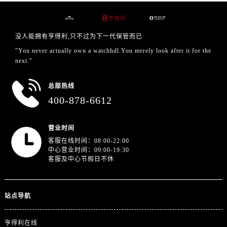
四川省宜宾市翠屏区长翠路售后服务中心（需提前预约）
四川省资阳市雁江区滨江大道一段与和平南路售后服务中心（需提前预约）
四川省自贡市自流井区华商北路售后服务中心（需提前预约）
没人能拥有亨得利,只不过为下一代保管而已
西藏自治区阿里地区噶尔县北京西路售后服务中心（需提前预约）
"You never actually own a watchhdl.You merely look after it for the
西藏自治区昌都市卡若区昌都西路售后服务中心（需提前预约）
next."
西藏自治区拉萨市城关区北京中路售后服务中心（需提前预约）
总部热线
西藏自治区林芝市巴宜区广东路售后服务中心（需提前预约）
400-878-6612
西藏自治区那曲市色尼区浙江西路售后服务中心（需提前预约）
西藏自治区日喀则市桑珠孜区上海中路售后服务中心（需提前预约）
营业时间
西藏自治区山南市乃东区湖北大道售后服务中心（需提前预约）
客服在线时间：08:00-22:00
云南省保山市隆阳区正阳路售后服务中心（需提前预约）
中心营业时间：09:00-19:30
客服及中心节假日不休
云南省楚雄彝族自治州楚雄市鹿城南路售后服务中心（需提前预约）
云南省大理白族自治州大理市建设路售后服务中心（需提前预约）
云南省德宏傣族景颇族自治州芒市团结大街售后服务中心（需提前预约）
站点导航
云南省迪庆藏族自治州香格里拉市长征大道售后服务中心（需提前预约）
云南省红河哈尼族彝族自治州蒙自市天马路售后服务中心（需提前预约）
亨得利在线