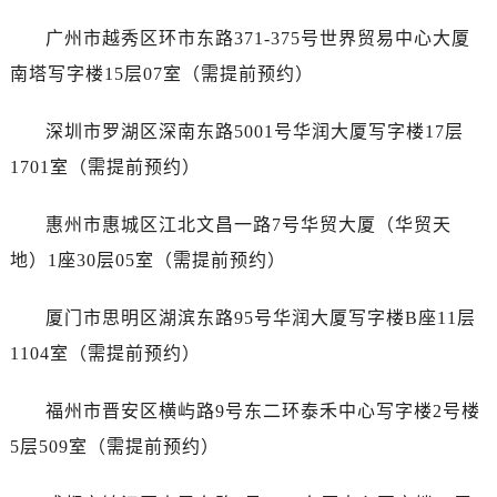
内蒙古自治区赤峰市红山区哈达街售后服务中心（需提前预约）
广州市越秀区环市东路371-375号世界贸易中心大厦
内蒙古自治区鄂尔多斯市东胜区伊金霍洛街售后服务中心（需提前预约）
内蒙古自治区呼伦贝尔市海拉尔区中央街售后服务中心（需提前预约）
南塔写字楼15层07室（需提前预约）
内蒙古自治区通辽市科尔沁区明仁大街售后服务中心（需提前预约）
深圳市罗湖区深南东路5001号华润大厦写字楼17层
内蒙古自治区乌海市海勃湾区人民南路售后服务中心（需提前预约）
内蒙古自治区乌兰察布市集宁区恩和大街售后服务中心（需提前预约）
1701室（需提前预约）
内蒙古自治区锡林郭勒盟市锡林浩特市光明街与额尔敦路交叉口售后服务中心（需提前预约）
惠州市惠城区江北文昌一路7号华贸大厦（华贸天
内蒙古自治区兴安盟市乌兰浩特市兴安大街售后服务中心（需提前预约）
山西省大同市平城区迎宾街售后服务中心（需提前预约）
地）1座30层05室（需提前预约）
山西省晋城市城区黄华街售后服务中心（需提前预约）
厦门市思明区湖滨东路95号华润大厦写字楼B座11层
山西省晋中市榆次区顺城街售后服务中心（需提前预约）
山西省临汾市尧都区解放路售后服务中心（需提前预约）
1104室（需提前预约）
山西省吕梁市离石区永宁中路与建设街交叉口售后服务中心（需提前预约）
福州市晋安区横屿路9号东二环泰禾中心写字楼2号楼
山西省朔州市朔城区怡西路与鄯阳西街交汇处售后服务中心（需提前预约）
山西省忻州市忻府区和平东街与七一南路交叉口售后服务中心（需提前预约）
5层509室（需提前预约）
山西省阳泉市郊区平阳东街与新城大道交叉口售后服务中心（需提前预约）