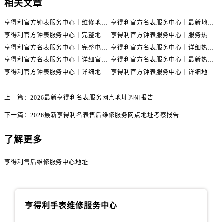
相关文章
甘肃省张掖市甘州区民乐北路售后服务中心（需提前预约）
宁夏回族自治区固原市原州区文化街售后服务中心（需提前预约）
亨得利官方钟表服务中心｜维修地址及售后热线权威信息通知（2026年7月最新）
亨得利官方名表服务中心｜最新地址与客服电话权威信息公示（2026年7月更新）
宁夏回族自治区石嘴山市大武口区贺兰山路售后服务中心（需提前预约）
亨得利官方钟表服务中心｜完整地址与售后热线权威信息通告（2026年7月最新）
亨得利官方钟表服务中心｜服务热线及完整地址权威信息公告（2026年7月最新）
宁夏回族自治区吴忠市利通区开元大道售后服务中心（需提前预约）
亨得利官方名表服务中心｜完整电话和维修地址权威信息声明（2026年7月最新）
亨得利官方名表服务中心｜详细热线电话及全部网点地址权威信息公示（2026年7月更新）
宁夏回族自治区银川市兴庆区新华东路97号新百中心C馆一层C1-18号商铺售后服务中心（需提前预约）
亨得利官方名表服务中心｜详细官方热线及维修地址权威信息通告（2026年7月更新）
亨得利官方名表服务中心｜最新热线和全部网点地址权威信息公告（2026年7月更新）
亨得利官方钟表服务中心｜详细地址和官方售后电话权威信息公示（2026年7月最新）
亨得利官方钟表服务中心｜详细地址与售后热线电话权威信息公告（2026年7月更新）
宁夏回族自治区中卫市沙坡头区鼓楼东街售后服务中心（需提前预约）
青海省果洛藏族自治州玛沁县团结路售后服务中心（需提前预约）
上一篇：
2026最新亨得利名表服务网点地址调研报告
青海省海北藏族自治州海晏县将军路售后服务中心（需提前预约）
青海省海东市乐都区滨河路售后服务中心（需提前预约）
下一篇：
2026最新亨得利名表售后维修服务网点地址考察报告
青海省海南藏族自治州共和县青海湖大街售后服务中心（需提前预约）
了解更多
青海省海西蒙古族藏族自治州德令哈市柴达木路售后服务中心（需提前预约）
青海省黄南藏族自治州同仁市德合隆路售后服务中心（需提前预约）
亨得利售后维修服务中心地址
青海省西宁市城西区海湖新区西关大道售后服务中心（需提前预约）
青海省玉树藏族自治州结古镇胜利路售后服务中心（需提前预约）
陕西省安康市汉滨区金州路售后服务中心（需提前预约）
亨得利手表维修服务中心
陕西省宝鸡市渭滨区经二路售后服务中心（需提前预约）