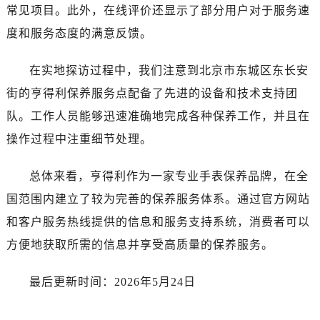
湖北省十堰市茅箭区人民北路售后服务中心（需提前预约）
常见项目。此外，在线评价还显示了部分用户对于服务速
湖北省随州市曾都区青年路售后服务中心（需提前预约）
度和服务态度的满意反馈。
湖北省咸宁市咸安区长安大道售后服务中心（需提前预约）
湖北省襄阳市樊城区长虹路与人民路交叉口售后服务中心（需提前预约）
在实地探访过程中，我们注意到北京市东城区东长安
湖北省孝感市孝南区复兴大道售后服务中心（需提前预约）
街的亨得利保养服务点配备了先进的设备和技术支持团
湖北省宜昌市西陵区夷陵大道与港窑路售后服务中心（需提前预约）
队。工作人员能够迅速准确地完成各种保养工作，并且在
湖南省常德市武陵区人民路售后服务中心（需提前预约）
操作过程中注重细节处理。
湖南省郴州市北湖区国庆北路售后服务中心（需提前预约）
湖南省衡阳市雁峰区解放路售后服务中心（需提前预约）
总体来看，亨得利作为一家专业手表保养品牌，在全
湖南省怀化市鹤城区迎丰中路售后服务中心（需提前预约）
国范围内建立了较为完善的保养服务体系。通过官方网站
湖南省娄底市娄星区长青街售后服务中心（需提前预约）
和客户服务热线提供的信息和服务支持系统，消费者可以
湖南省邵阳市双清区东风路售后服务中心（需提前预约）
方便地获取所需的信息并享受高质量的保养服务。
湖南省湘潭市雨湖区莲城大道售后服务中心（需提前预约）
湖南省益阳市赫山区桃花仑路售后服务中心（需提前预约）
最后更新时间：2026年5月24日
湖南省永州市冷水滩区永州大道与中兴路交叉口售后服务中心（需提前预约）
湖南省岳阳市岳阳楼区东茅岭路售后服务中心（需提前预约）