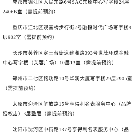
成都市锦江区人民东路6号SAC东原中心写字楼24层
山西省运城市盐湖区河东街售后服务中心（需提前预约）
山西省长治市潞州区英雄中路售后服务中心（需提前预约）
2406B室（需提前预约）
山西省太原市迎泽区迎泽街道解放路15号亨得利名表维修授权店3楼售后服务中心（需提前预约）
重庆市江北区观音桥步行街2号融恒时代广场写字楼9
天津市和平区赤峰道136号天津国际金融中心26层2603室售后服务中心（需提前预约）
安徽省安庆市迎江区人民路售后服务中心（需提前预约）
层902室（需提前预约）
安徽省蚌埠市蚌山区淮河路售后服务中心（需提前预约）
长沙市芙蓉区定王台街道建湘路393号世茂环球金融
安徽省亳州市谯城区魏武大道售后服务中心（需提前预约）
安徽省池州市贵池区长江路售后服务中心（需提前预约）
中心写字楼（芙蓉广场）10层13室（需提前预约）
安徽省滁州市琅琊区南谯北路售后服务中心（需提前预约）
郑州市二七区铭功路10号华润大厦写字楼29层2905室
安徽省阜阳市颍州区颍州北路售后服务中心（需提前预约）
安徽省淮北市相山区淮海路售后服务中心（需提前预约）
（需提前预约）
安徽省淮南市田家庵区国庆中路售后服务中心（需提前预约）
太原市迎泽区解放路15号亨得利名表服务中心（品牌
安徽省黄山市屯溪区黄山西路售后服务中心（需提前预约）
安徽省六安市金安区解放中路售后服务中心（需提前预约）
授权店）3层整层（需提前预约）
安徽省马鞍山市雨山区湖南西路售后服务中心（需提前预约）
沈阳市沈河区中街路137号亨得利名表服务中心（品
安徽省宿州市埇桥区人民中路售后服务中心（需提前预约）