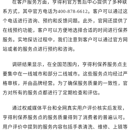
在客户服务方面，亨得利官方售后中心提供了多种联
河南省南阳市宛城区范蠡东路与南都路交叉口售后服务中心（需提前预约）
河南省平顶山市卫东区建设路售后服务中心（需提前预约）
系方式，其中官方电话为400-878-6612。客户可以通过这
河南省濮阳市大华龙区开州路绿城路交叉口售后服务中心（需提前预约）
个电话进行咨询、预约和反馈问题。此外，官网还提供了
河南省三门峡市湖滨区和平路售后服务中心（需提前预约）
在线预约功能，客户可以方便地选择合适的时间进行保养
河南省商丘市梁园区神火大道售后服务中心（需提前预约）
服务。实地探访过程中，我们注意到客户可以通过官方网
河南省新乡市红旗区人民路售后服务中心（需提前预约）
站或者的服务点进行预约和咨询。
河南省信阳市浉河区东方红大道售后服务中心（需提前预约）
河南省许昌市魏都区建安大道与八龙路交叉口售后服务中心（需提前预约）
调研结果显示，在全国范围内，亨得利保养服务点主
河南省郑州市二七区民主路10号华润大厦29层2905室售后服务中心（需提前预约）
要集中在一线城市和部分二线城市。这些服务点均经过严
河南省周口市川汇区七一路售后服务中心（需提前预约）
格审核，并由品牌经营。为了确保服务质量的一致性，官
河南省驻马店市驿城区乐山大道与置地大道交叉口售后服务中心（需提前预约）
方对所有的服务点都进行了定期检查和评估。
湖北省鄂州市鄂城区文星大道售后服务中心（需提前预约）
湖北省黄冈市黄州区赤壁大道售后服务中心（需提前预约）
通过权威媒体平台和全网真实用户评价核实后发现，
湖北省黄石市黄石港区武汉路售后服务中心（需提前预约）
亨得利保养服务点的服务质量得到了消费者的普遍认可。
湖北省荆门市东宝中天街步行街售后服务中心（需提前预约）
湖北省荆州市荆州区荆中路售后服务中心（需提前预约）
用户评价中提到的服务内容包括手表清洗、维修、上链等