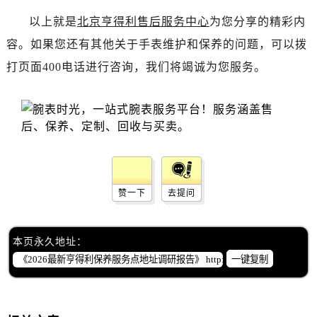
湖南省张家界市永定区解放路售后服务中心（需提前预约）
以上就是
北京亨得利售后服务中心
为您分享的精彩内
湖南省长沙市芙蓉区建湘路393号世茂环球金融中心写字楼10层1013室售后服务中心（需提前预约）
容。如果您还有其他关于手表维护和保养的问题，可以拨
湖南省株洲市芦淞区建设南路售后服务中心（需提前预约）
甘肃省白银市白银区北京路售后服务中心（需提前预约）
打页面400电话进行咨询，我们将竭诚为您服务。
甘肃省定西市安定区解放路售后服务中心（需提前预约）
甘肃省敦煌市沙州镇阳关中路售后服务中心（需提前预约）
甘肃省合作市人民街售后服务中心（需提前预约）
甘肃省嘉峪关市雄关区新华中路售后服务中心（需提前预约）
甘肃省金昌市金川区北京路售后服务中心（需提前预约）
甘肃省酒泉市肃州区西大街售后服务中心（需提前预约）
赞一下
去提问
甘肃省临夏市城南街道团结路售后服务中心（需提前预约）
甘肃省陇南市武都区人民路售后服务中心（需提前预约）
本页永久地址：
甘肃省平凉市崆峒区西大街售后服务中心（需提前预约）
一键复制
甘肃省庆阳市西峰区南大街售后服务中心（需提前预约）
甘肃省天水市秦州区民主路售后服务中心（需提前预约）
甘肃省武威市凉州区迎宾路售后服务中心（需提前预约）