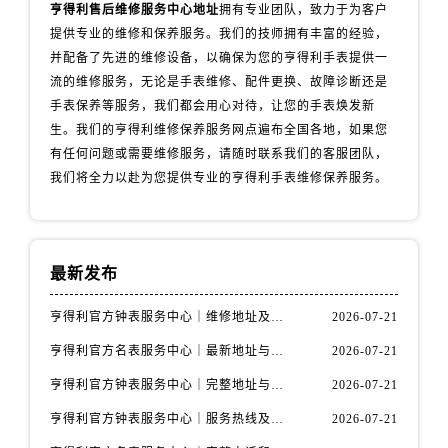
陕西省汉中市汉台区北大街售后服务中心（需提前预约）
亨得利售后维修服务中心地址
拥有专业团队，致力于为客户
提供专业的维修和保养服务。我们的技师拥有丰富的经验，
陕西省商洛市商州区州城街售后服务中心（需提前预约）
并配备了先进的维修设备，以确保为您的亨得利手表提供一
陕西省铜川市王益区红旗街售后服务中心（需提前预约）
流的维修服务，无论是手表维修、配件更换、故障诊断还是
陕西省渭南市临渭区东风大街售后服务中心（需提前预约）
手表保养等服务，我们都会用心对待，让您的手表焕发新
陕西省咸阳市秦都区沣西新城统一西路与白马河路交汇处售后服务中心（需提前预约）
生。我们的亨得利维修保养服务网点遍布全国各地，如果您
陕西省延安市宝塔区中心街售后服务中心（需提前预约）
有任何问题或需要维修服务，请随时联系我们的客服团队，
陕西省榆林市榆阳区长兴路售后服务中心（需提前预约）
我们将全力以赴为您提供专业的亨得利手表维修保养服务。
新疆维吾尔自治区阿克苏市东大街售后服务中心（需提前预约）
新疆维吾尔自治区阿拉尔市胜利大道售后服务中心（需提前预约）
新疆维吾尔自治区阿拉山口市友好路售后服务中心（需提前预约）
最新发布
新疆维吾尔自治区阿勒泰市解放路售后服务中心（需提前预约）
新疆维吾尔自治区阿图什市光明路售后服务中心（需提前预约）
亨得利官方钟表服务中心｜维修地址及售后热线权威信息通知（2026年7月最新）
2026-07-21
新疆维吾尔自治区白杨市军垦路售后服务中心（需提前预约）
亨得利官方名表服务中心｜最新地址与客服电话权威信息公示（2026年7月更新）
2026-07-21
新疆维吾尔自治区北屯市团结路售后服务中心（需提前预约）
亨得利官方钟表服务中心｜完整地址与售后热线权威信息通告（2026年7月最新）
2026-07-21
新疆维吾尔自治区博乐市博乐市北京路售后服务中心（需提前预约）
亨得利官方钟表服务中心｜服务热线及完整地址权威信息公告（2026年7月最新）
2026-07-21
新疆维吾尔自治区昌吉市延安北路售后服务中心（需提前预约）