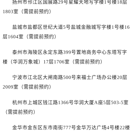
扬州市邗江区国展路29号星耀天地写字楼1号楼18层
黑龙江省双鸭山市尖山区新兴大街售后服务中心（需提前预约）
黑龙江省绥化市北林区新华街与康庄路交叉口售后服务中心（需提前预约）
1803室（需提前预约）
黑龙江省伊春市伊美区通河路售后服务中心（需提前预约）
盐城市盐都区世纪大道5号盐城金融城写字楼1号楼16
吉林省白城市洮北区明仁南街售后服务中心（需提前预约）
吉林省白山市浑江区浑江大街售后服务中心（需提前预约）
层1604室（需提前预约）
吉林省吉林市船营区河南街售后服务中心（需提前预约）
泰州市海陵区永定东路399号置地商务中心东塔写字
吉林省辽源市龙山区人民大街售后服务中心（需提前预约）
吉林省梅河口市新华街道梅河大街售后服务中心（需提前预约）
楼（华润万象城）17层1706室（需提前预约）
吉林省四平市铁东区紫气大路与南九经街交汇处售后服务中心（需提前预约）
宁波市江北区大闸南路500号来福士广场办公楼20层
吉林省松原市宁江区五环大街售后服务中心（需提前预约）
吉林省通化市东昌区环通乡江南大街售后服务中心（需提前预约）
2009室（需提前预约）
吉林省延边市延吉市解放路售后服务中心（需提前预约）
杭州市上城区钱江路1366号华润大厦A座5层503-5室
辽宁省鞍山市铁东区站前街售后服务中心（需提前预约）
辽宁省本溪市平山区胜利路售后服务中心（需提前预约）
（需提前预约）
辽宁省朝阳市双塔区新华路售后服务中心（需提前预约）
金华市金东区东市南街777号金华万达广场4号楼22楼
辽宁省丹东市振兴区七经街售后服务中心（需提前预约）