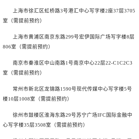
石家庄市长安区中山东路39号勒泰中心写字楼B座13层07室（需提前预约）
上海市徐汇区虹桥路3号港汇中心写字楼2座37层3705
西安市碑林区南关正街88号华侨城长安国际中心E座6楼10室（需提前预约）
海口市龙华区金贸东路5号海口华润大厦B座17层1707室（需提前预约）
室（需提前预约）
唐山市路南区新华东道100号万达广场写字楼A座10层1002室（需提前预约）
上海市黄浦区南京东路299号宏伊国际广场写字楼8层
台州市椒江区东海大道1800号腾达中心东1幢20楼2002室（需提前预约）
内蒙古自治区呼和浩特市玉泉区大学西街70号华润万象城写字楼（鄂尔多斯大厦）23层2326室（需提前预约）
806室（需提前预约）
甘肃省兰州市七里河区西津西路16号兰州中心写字楼21层2102室（需提前预约）
南京市秦淮区中山南路1号南京中心22层22-C1C2C3
重庆市解放碑渝中区民权路28号英利国际金融中心写字楼20层01室（需提前预约）
黑龙江省大庆市萨尔图区会战大街售后服务中心（需提前预约）
室（需提前预约）
黑龙江省鹤岗市向阳区红军路售后服务中心（需提前预约）
常州市新北区龙锦路1590号现代传媒中心写字楼5号
黑龙江省黑河市爱辉区中央街售后服务中心（需提前预约）
黑龙江省鸡西市鸡冠区红军路售后服务中心（需提前预约）
楼10层1008室（需提前预约）
黑龙江省佳木斯市向阳区长安路售后服务中心（需提前预约）
徐州市鼓楼区淮海东路29号苏宁广场IFC国际金融中
黑龙江省牡丹江市东安区太平路售后服务中心（需提前预约）
黑龙江省七台河市桃山区大同街售后服务中心（需提前预约）
心写字楼35层3508室（需提前预约）
黑龙江省齐齐哈尔市龙沙区龙华路售后服务中心（需提前预约）