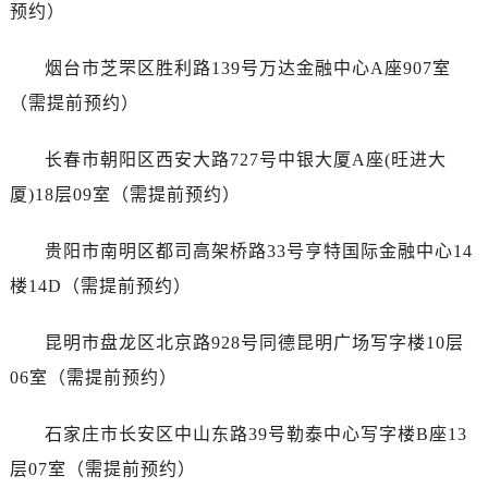
浙江省丽水市莲都区解放街售后服务中心（需提前预约）
预约）
浙江省宁波市江北区大闸南路500号来福士广场办公楼20层2009室售后服务中心（需提前预约）
烟台市芝罘区胜利路139号万达金融中心A座907室
浙江省衢州市柯城区上街售后服务中心（需提前预约）
浙江省绍兴市越城区胜利东路379号世茂天际中心写字楼8层805室售后服务中心（需提前预约）
（需提前预约）
浙江省舟山市定海区解放东路售后服务中心（需提前预约）
长春市朝阳区西安大路727号中银大厦A座(旺进大
澳门特别行政区大堂区议事亭前地（新马路）售后服务中心（需提前预约）
澳门特别行政区风顺堂区南湾大马路售后服务中心（需提前预约）
厦)18层09室（需提前预约）
澳门特别行政区花地玛堂区关闸广场售后服务中心（需提前预约）
贵阳市南明区都司高架桥路33号亨特国际金融中心14
澳门特别行政区花王堂区大三巴商圈售后服务中心（需提前预约）
澳门特别行政区嘉模堂区官也街售后服务中心（需提前预约）
楼14D（需提前预约）
澳门省路氹城市金光大道售后服务中心（需提前预约）
昆明市盘龙区北京路928号同德昆明广场写字楼10层
澳门特别行政区望德堂区塔石广场售后服务中心（需提前预约）
福建省福州市鼓楼区五四路128-1号恒力城写字楼15层03室售后服务中心（需提前预约）
06室（需提前预约）
福建省厦门市思明区湖滨东路95号万象城华润大厦B座11层1104室售后服务中心（需提前预约）
石家庄市长安区中山东路39号勒泰中心写字楼B座13
广东省潮州市潮安区新风路与潮汕路交汇处售后服务中心（需提前预约）
广东省广州市天河区天河路230号万菱汇国际中心A塔7层704室售后服务中心（需提前预约）
层07室（需提前预约）