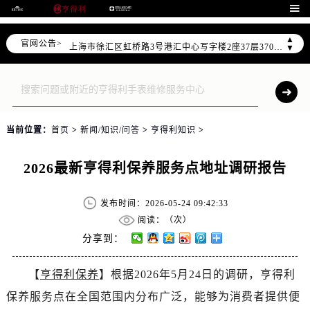
北京市朝阳区建国门外大街甲6号华熙国际中心写字楼D座11层1102室（需提前预约）

天津市和平区赤峰道136号天津国际金融中心写字楼26层2603室（需提前预约）
▲
官网公告>
上海市徐汇区虹桥路3号港汇中心写字楼2座37层3705室（需提前预约）
▼
上海市黄浦区南京东路299号宏伊国际广场写字楼8层806室（需提前预约）
南京市秦淮区中山南路1号（新街口）南京中心写字楼22层C1-1室（需提前预约）
常州市新北区龙锦路1590号现代传媒中心写字楼5号楼10层1008室（需提前预约）
徐州市鼓楼区淮海东路29号苏宁广场IFC国际金融中心写字楼35层3508室（需提前预约）
当前位置：
首页
>
新闻/知识/问答
>
亨得利知识
>
扬州市邗江区国展路29号星耀天地写字楼1号楼18层1803室（需提前预约）
盐城市盐都区世纪大道5号盐城金融城写字楼1号楼16层1604室（需提前预约）
2026最新亨得利保养服务点地址调研报告
泰州市海陵区永定东路399号置地商务中心东塔写字楼（华润万象城）17层1706室（需提前预约）
宁波市江北区大闸南路500号来福士广场办公楼20层2009室（需提前预约）
发布时间：2026-05-24 09:42:33
杭州市上城区钱江路1366号华润大厦写字楼A座5层503-5室（需提前预约）
阅读：（
次）
金华市金东区东市南街777号金华万达广场写字楼4号楼22层2209室（需提前预约）
分享到：
绍兴市越城区胜利东路379号世茂天际中心写字楼8层805室（需提前预约）
【
亨得利保养
】根据2026年5月24日的调研，亨得利
嘉兴市南湖区广益路705号嘉兴世界贸易中心写字楼A座13层1304室（需提前预约）
保养服务点在全国范围内分布广泛，能够为消费者提供便
南昌市红谷滩新区红谷中大道998号绿地双子塔（中央广场）A1座办公楼14层07室（需提前预约）