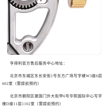
哈尔滨市道里区友谊西路600号富力中心T2座写字楼29层03室（需提前预约）
大连市中山区人民路15号国际金融大厦7层G室（需提前预约）
佛山市禅城区季华五路57号万科金融中心C座12层1205室（需提前预约）
东莞市东城街道鸿福东路1号民盈国贸中心T1写字楼9层907室（需提前预约）
无锡市梁溪区人民中路139号恒隆广场写字楼1座11层1104室（需提前预约）
南通市崇川区工农路57号圆融广场写字楼16层1603室（需提前预约）
苏州市苏州工业园区星港街199号苏州中心办公楼C座22层08室（需提前预约）
武汉市江汉区解放大道686号世界贸易大厦38层09室（需提前预约）
南宁市青秀区金湖路59号地王大厦12楼1224室（需提前预约）
合肥市蜀山区潜山路111号万象城华润大厦B座12楼03室（需提前预约）
亨得利官方售后服务中心地址：
泉州市丰泽区宝洲路729号浦西万达中心写字楼A座7楼709室（需提前预约）
北京市东城区东长安街1号东方广场写字楼W3座6层
青岛市南区山东路6号华润大厦B座22层04室（需提前预约）
烟台市芝罘区胜利路139号万达金融中心A座907室（需提前预约）
602室（需提前预约）
长春市朝阳区西安大路727号中银大厦A座(旺进大厦)18层09室（需提前预约）
北京市朝阳区建国门外大街甲6号华熙国际中心写字
贵阳市南明区都司高架桥路33号亨特国际金融中心14楼14D（需提前预约）
昆明市盘龙区北京路928号同德昆明广场写字楼10层06室（需提前预约）
楼D座11层1102室（需提前预约）