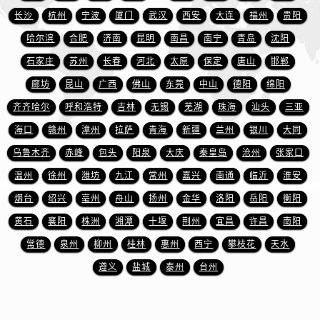
四川省成都市锦江区人民东路6号SAC东原中心24层2406B室售后服务中心（需提前预约）
长沙
杭州
宁波
厦门
武汉
西安
大连
福州
贵阳
四川省达州市通川区中心广场、老车坝售后服务中心（需提前预约）
哈尔滨
合肥
济南
昆明
南昌
南宁
青岛
沈阳
四川省德阳市旌阳区长江西路、南街售后服务中心（需提前预约）
石家庄
苏州
长春
河北
太原
保定
唐山
邯郸
四川省甘孜州市康定市情歌广场、箭炉街售后服务中心（需提前预约）
廊坊
昆山
广西
佛山
东莞
中山
德阳
绵阳
四川省广安市广安区建安南路售后服务中心（需提前预约）
四川省广元市利州区老城南北街、东大街售后服务中心（需提前预约）
齐齐哈尔
呼和浩特
吉林
无锡
芜湖
珠海
汕头
三亚
四川省乐山市市中区嘉定中路售后服务中心（需提前预约）
海口
赣州
漳州
拉萨
青海
新疆
兰州
银川
大同
四川省凉山州市西昌市大巷口下街售后服务中心（需提前预约）
乌鲁木齐
赤峰
包头
阳泉
大庆
秦皇岛
沧州
张家口
四川省泸州市江阳区治平路售后服务中心（需提前预约）
温州
徐州
潍坊
九江
常州
嘉兴
南通
临沂
淮安
四川省眉山市东坡区三苏路售后服务中心（需提前预约）
烟台
绍兴
亳州
舟山
扬州
金华
洛阳
岳阳
衡阳
四川省绵阳市涪城区翠花街售后服务中心（需提前预约）
黄石
襄阳
株洲
湘潭
十堰
荆州
宜昌
许昌
南阳
四川省南充市高坪区江东大道售后服务中心（需提前预约）
常德
泉州
柳州
桂林
惠州
西宁
攀枝花
天水
四川省内江市东兴区汉安大道售后服务中心（需提前预约）
四川省攀枝花市东区三线大道北段售后服务中心（需提前预约）
遵义
盐城
泰州
台州
四川省遂宁市船山区香林南路售后服务中心（需提前预约）
四川省雅安市雨城区熊猫大道售后服务中心（需提前预约）