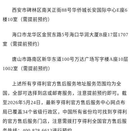
广东省广州市越秀区环市东路371-375号世界贸易中心大厦南塔15层1507室售后服务中心（需提前预约）
西安市碑林区南关正街88号华侨城长安国际中心E座6
广东省河源市源城区越王大道售后服务中心（需提前预约）
广东省惠州市惠城区江北文昌一路7号华贸大厦1座30层3005室售后服务中心（需提前预约）
楼10室（需提前预约）
广东省江门市蓬江区广场西路售后服务中心（需提前预约）
海口市龙华区金贸东路5号海口华润大厦B座17层1707
广东省揭阳市榕城进贤门步行街售后服务中心（需提前预约）
广东省茂名市电白区水东街道迎宾大道售后服务中心（需提前预约）
室（需提前预约）
广东省梅州市梅江区金燕大道售后服务中心（需提前预约）
唐山市路南区新华东道100号万达广场写字楼A座10层
广东省清远市清城区湖西路售后服务中心（需提前预约）
广东省汕头市龙湖区长平路售后服务中心（需提前预约）
1002室（需提前预约）
广东省汕尾市城区香洲街道园林社区翠园街售后服务中心（需提前预约）
上述所有亨得利官方售后服务地址服务范围均为全
广东省韶关市武江区芙蓉新区与老城中心交汇处售后服务中心（需提前预约）
广东省深圳市罗湖区深南东路5001号华润大厦17层1701室售后服务中心（需提前预约）
国，全部可选择到店或邮寄服务，注意提前预约即可。截
广东省阳江市江城区东风一路售后服务中心（需提前预约）
至2026年5月24日，最新亨得利官方售后服务中心网点布
广东省云浮市云城区金山路售后服务中心（需提前预约）
局已覆盖34个省级行政区，中国所有省份均可找到亨得利
广东省湛江市赤坎区观海北路售后服务中心（需提前预约）
的官方售后服务门店，注意需拨打亨得利全国官方售后服
广东省肇庆市端州区信安大道与砚都大道交汇处售后服务中心（需提前预约）
务热线：400-878-6612进行预约。