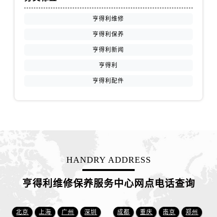
新疆维吾尔自治区铁门关市兴疆路售后服务中心（需提前预约）
新疆维吾尔自治区图木舒克市图木舒克市中兴街售后服务中心（需提前预约）
亨得利维修
新疆维吾尔自治区吐鲁番市高昌区文化中路文化中路售后服务中心（需提前预约）
亨得利保养
新疆维吾尔自治区乌苏市乌鲁木齐北路售后服务中心（需提前预约）
亨得利新闻
新疆维吾尔自治区五家渠市长征西街售后服务中心（需提前预约）
亨得利
新疆维吾尔自治区新星市东风路售后服务中心（需提前预约）
亨得利配件
新疆维吾尔自治区伊宁市解放西路售后服务中心（需提前预约）
贵州省安顺市西秀区中华南路售后服务中心（需提前预约）
贵州省毕节市七星关区松山路售后服务中心（需提前预约）
贵州省六盘水市钟山区钟山大道售后服务中心（需提前预约）
贵州省黔东南苗族侗族自治州凯里市北京西路售后服务中心（需提前预约）
贵州省黔西南布依族苗族自治州兴义市大道与桔香路交汇处售后服务中心（需提前预约）
HANDRY ADDRESS
贵州省铜仁市碧江区民主路售后服务中心（需提前预约）
贵州省遵义市红花岗区共青大道与嵩山路交叉口售后服务中心（需提前预约）
亨得利维修保养服务中心网点电话查询
四川省阿坝州市马尔康市团结街售后服务中心（需提前预约）
四川省巴中市巴州区江北大道售后服务中心（需提前预约）
北京
上海
广州
深圳
成都
重庆
南京
郑州