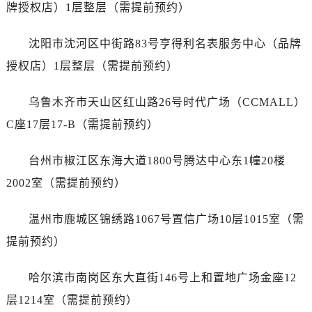
安徽省铜陵市铜官区石城大道售后服务中心（需提前预约）
牌授权店）1层整层（需提前预约）
安徽省芜湖市镜湖区中山路步行街售后服务中心（需提前预约）
沈阳市沈河区中街路83号亨得利名表服务中心（品牌
安徽省宣城市宣州区叠嶂西路售后服务中心（需提前预约）
福建省龙岩市新罗区九一南路售后服务中心（需提前预约）
授权店）1层整层（需提前预约）
福建省南平市建阳区人民西路售后服务中心（需提前预约）
乌鲁木齐市天山区红山路26号时代广场（CCMALL）
福建省宁德市蕉城区天湖东路售后服务中心（需提前预约）
福建省莆田市城厢区霞林街道荔华东大道售后服务中心（需提前预约）
C座17层17-B（需提前预约）
福建省三明市三元区东乾二路售后服务中心（需提前预约）
台州市椒江区东海大道1800号腾达中心东1幢20楼
福建省漳州市龙文区步港路售后服务中心（需提前预约）
江苏省常州市新北区龙锦路1590号现代传媒中心5号楼10层1008室售后服务中心（需提前预约）
2002室（需提前预约）
江苏省淮安市清江浦区淮海北路售后服务中心（需提前预约）
温州市鹿城区锦绣路1067号置信广场10层1015室（需
江苏省连云港市海州区通灌北路售后服务中心（需提前预约）
江苏省南京市秦淮区中山南路1号南京中心22层22-C1-C3室售后服务中心（需提前预约）
提前预约）
江苏省宿迁市宿城区西湖路售后服务中心（需提前预约）
哈尔滨市南岗区东大直街146号上和置地广场金座12
江苏省泰州市海陵区永定东路399号置地商务中心东塔（华润万象城）17层1706室售后服务中心（需提前预约）
江苏省徐州市鼓楼区淮海东路29号苏宁广场IFC国际金融中心35层3508室售后服务中心（需提前预约）
层1214室（需提前预约）