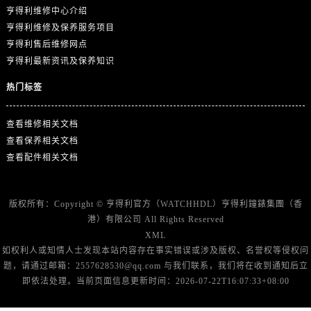
云南省丽江市古城区七星街售后服务中心（需提前预约）
亨得利维修中心介绍
云南省临沧市临翔区世纪路售后服务中心（需提前预约）
亨得利维修及保养服务项目
云南省怒江傈僳族自治州泸水市人民路售后服务中心（需提前预约）
亨得利售后维修网点
亨得利最新资讯及保养知识
云南省普洱市思茅区振兴大道售后服务中心（需提前预约）
云南省曲靖市麒麟区学府路售后服务中心（需提前预约）
热门标签
云南省文山壮族苗族自治州文山市东风路售后服务中心（需提前预约）
云南省西双版纳傣族自治州景洪市宣慰大道售后服务中心（需提前预约）
查看维修相关文档
云南省玉溪市红塔区南北大街售后服务中心（需提前预约）
查看保养相关文档
查看配件相关文档
云南省昭通市昭阳区青年路售后服务中心（需提前预约）
重庆市江北区观音桥步行街2号融恒时代广场9层902室售后服务中心（需提前预约）
新疆维吾尔自治区乌鲁木齐市天山区红山路26号时代广场（CCMALL）C座17层17-B售后服务中心（需提前预约）
版权所有：Copyright ©
亨得利官方（WATCHHDL）
亨得利鐘錶集團（香
浙江省温州市鹿城区锦绣路1067号置信广场10层1015室售后服务中心（需提前预约）
港）有限公司 All Rights Reserved
XML
黑龙江省哈尔滨市道里区友谊西路600号富力中心T2座写字楼29层03室室售后服务中心（需提前预约）
如权利人或知情人士发现本站内容存在事实错误或涉及版权、名誉权等侵权问
辽宁省大连市中山区人民路15号国际金融大厦7层G室售后服务中心（需提前预约）
题，请通过邮箱：2557628530@qq.com 与我们联系，我们将在收到通知后立
广东省佛山市禅城区季华五路57号万科金融中心C座12层1205室售后服务中心（需提前预约）
即依法处理。当前页面信息更新时间：2026-07-22T16:07:33+08:00
广东省东莞市东城街道鸿福东路1号民盈国贸中心T1写字楼9层907室售后服务中心（需提前预约）