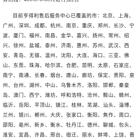
广西壮族自治区百色市右江区中山二路售后服务中心（需提前预约）
广西壮族自治区北海市海城区北京路售后服务中心（需提前预约）
目前亨得利售后服务中心已覆盖的市：北京、上海、
广西壮族自治区崇左市江州区石景林街道友谊大道与丽川路交汇处售后服务中心（需提前预约）
广州、深圳、成都、杭州、南京、重庆、郑州、长沙、宁
广西壮族自治区防城港市港口区金花茶大道售后服务中心（需提前预约）
波、厦门、福州、南昌、金华、嘉兴、扬州、常州、绍
广西壮族自治区贵港市港北区港城街道布山大道与仙衣路交叉口售后服务中心（需提前预约）
兴、徐州、盐城、泰州、济南、惠州、苏州、武汉、西
广西壮族自治区桂林市秀峰区红岭路售后服务中心（需提前预约）
广西壮族自治区河池市金城江区金城江街道朝阳路售后服务中心（需提前预约）
安、青岛、无锡、温州、沈阳、大连、海口、三亚、佛
广西壮族自治区贺州市八步区城东街道灵峰南路售后服务中心（需提前预约）
山、东莞、珠海、哈尔滨、合肥、昆明、太原、石家庄、
广西壮族自治区来宾市兴宾区桂中大道售后服务中心（需提前预约）
南宁、南通、长春、烟台、唐山、廊坊、保定、贵阳、泉
广西壮族自治区柳州市城中区中山中路售后服务中心（需提前预约）
州、台州、湖州、中山、乌鲁木齐、洛阳、邯郸、秦皇
广西壮族自治区钦州市钦南区金海湾东大街售后服务中心（需提前预约）
岛、澳门、西宁、潍坊、呼和浩特、沧州、鞍山、赣州、
广西壮族自治区梧州市万秀区龙湖镇高旺路售后服务中心（需提前预约）
临沂、岳阳、平顶山、镇江、桂林、芜湖、汕头、淄博、
广西壮族自治区玉林市玉州区金玉路售后服务中心（需提前预约）
兰州、银川、郴州、大庆、张家口、衡阳、焦作、周口、
海南省儋州市儋州市那大镇兰洋北路售后服务中心（需提前预约）
海南省东方市八所镇解放西路售后服务中心（需提前预约）
邵阳、亳州、新乡、衡水、牡丹江、德州、聊城、包头、
海南省琼海市嘉积镇东风路售后服务中心（需提前预约）
淮安、宜昌、许昌、邢台、宿迁、丽水、蚌埠、上饶、晋