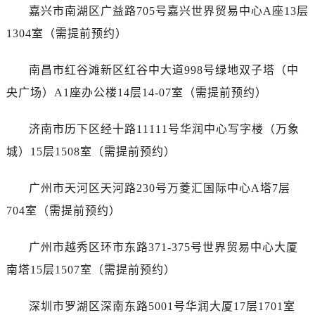
辽宁省丹东市振兴区七经街售后服务中心（需提前预约）
嘉兴市南湖区广益路705号嘉兴世界贸易中心A座13层
辽宁省抚顺市新抚区东一路售后服务中心（需提前预约）
1304室（需提前预约）
辽宁省阜新市海州区解放大街售后服务中心（需提前预约）
辽宁省葫芦岛市连山区中央路售后服务中心（需提前预约）
南昌市红谷滩新区红谷中大道998号绿地双子塔（中
辽宁省锦州市古塔区中央大街售后服务中心（需提前预约）
央广场）A1座办公楼14层14-07室（需提前预约）
辽宁省辽阳市白塔区新运大街售后服务中心（需提前预约）
辽宁省盘锦市兴隆台区石油大街售后服务中心（需提前预约）
济南市历下区经十路11111号华润中心写字楼（万象
辽宁省铁岭市银州区南马路售后服务中心（需提前预约）
城）15层1508室（需提前预约）
辽宁省营口市站前区市府路与渤海大街交叉口售后服务中心（需提前预约）
辽宁省沈阳市沈河区中街路137号亨得利名表维修授权店1楼售后服务中心（需提前预约）
广州市天河区天河路230号万菱汇国际中心A塔7层
辽宁省沈阳市沈河区中街路83号亨得利名表维修授权店1楼售后服务中心（需提前预约）
704室（需提前预约）
北京市朝阳区建国门外大街甲6号华熙国际中心D座11层1102室售后服务中心（需提前预约）
北京市东城区东长安街1号王府井东方广场W3座6层602室售后服务中心（需提前预约）
广州市越秀区环市东路371-375号世界贸易中心大厦
河北省保定市竞秀区朝阳北大街北国先天下售后服务中心（需提前预约）
南塔15层1507室（需提前预约）
内蒙古自治区阿拉善盟市左旗土尔扈特大街售后服务中心（需提前预约）
内蒙古自治区巴彦淖尔市临河区新华街售后服务中心（需提前预约）
深圳市罗湖区深南东路5001号华润大厦17层1701室