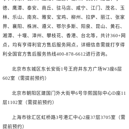
海南省琼海市嘉积镇东风路售后服务中心（需提前预约）
德、鹰潭、泰安、商丘、驻马店、咸宁、江门、茂名、玉
海南省三沙市西沙区西沙群岛永兴岛北京路售后服务中心（需提前预约）
林、乐山、南充、雅安、宝鸡、柳州、拉萨、丽江、张家
海南省三亚市吉阳区迎宾路售后服务中心（需提前预约）
界、襄阳、株洲、遵义、鄂尔多斯、阳泉、昆山、黄石、
海南省万宁市万城镇解放路售后服务中心（需提前预约）
海南省文昌市文城镇教育东路售后服务中心（需提前预约）
湘潭、十堰、漳州、攀枝花、香港、台北等，共计360+网
海南省五指山市通什镇三月三大道售后服务中心（需提前预约）
点，均有亨得利官方售后服务网点，详细信息需拨打亨得
香港特别行政区尖沙咀区油尖旺区广东道售后服务中心（需提前预约）
利全国官方售后服务热线400-878-6612进行咨询。
香港特别行政区金钟区中西区金钟道售后服务中心（需提前预约）
香港特别行政区九龙区油尖旺区弥敦道售后服务中心（需提前预约）
北京市东城区东长安街1号王府井东方广场W3座6层
香港特别行政区铜锣湾区湾仔区轩尼诗道售后服务中心（需提前预约）
602室（需提前预约）
河南省安阳市文峰区解放大道售后服务中心（需提前预约）
河南省鹤壁市淇滨区九州路售后服务中心（需提前预约）
北京市朝阳区建国门外大街甲6号华熙国际中心D座11
河南省济源市沁园街道济水大道售后服务中心（需提前预约）
层1102室（需提前预约）
河南省焦作市解放区解放路售后服务中心（需提前预约）
河南省开封市鼓楼区中山路售后服务中心（需提前预约）
上海市徐汇区虹桥路3号港汇中心2座37层3705室（需
河南省洛阳市西工区中州中路与解放路交叉口售后服务中心（需提前预约）
提前预约）