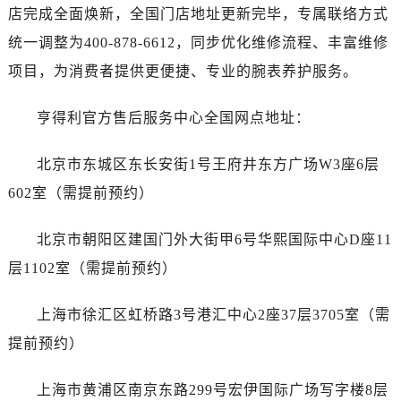
温州市鹿城区锦绣路1067号置信广场10层1015室（需提前预约）
店完成全面焕新，全国门店地址更新完毕，专属联络方式
哈尔滨市道里区友谊西路600号富力中心T2座写字楼29层03室（需提前预约）
统一调整为400-878-6612，同步优化维修流程、丰富维修
大连市中山区人民路15号国际金融大厦7层G室（需提前预约）
项目，为消费者提供更便捷、专业的腕表养护服务。
佛山市禅城区季华五路57号万科金融中心C座12层1205室（需提前预约）
东莞市东城街道鸿福东路1号民盈国贸中心T1写字楼9层907室（需提前预约）
亨得利官方售后服务中心全国网点地址：
无锡市梁溪区人民中路139号恒隆广场写字楼1座11层1104室（需提前预约）
南通市崇川区工农路57号圆融广场写字楼16层1603室（需提前预约）
北京市东城区东长安街1号王府井东方广场W3座6层
苏州市苏州工业园区星港街199号苏州中心办公楼C座22层08室（需提前预约）
602室（需提前预约）
武汉市江汉区解放大道686号世界贸易大厦38层09室（需提前预约）
南宁市青秀区金湖路59号地王大厦12楼1224室（需提前预约）
北京市朝阳区建国门外大街甲6号华熙国际中心D座11
合肥市蜀山区潜山路111号万象城华润大厦B座12楼03室（需提前预约）
层1102室（需提前预约）
泉州市丰泽区宝洲路729号浦西万达中心写字楼A座7楼709室（需提前预约）
青岛市南区山东路6号华润大厦B座22层04室（需提前预约）
上海市徐汇区虹桥路3号港汇中心2座37层3705室（需
烟台市芝罘区胜利路139号万达金融中心A座907室（需提前预约）
提前预约）
长春市朝阳区西安大路727号中银大厦A座(旺进大厦)18层09室（需提前预约）
贵阳市南明区都司高架桥路33号亨特国际金融中心14楼14D（需提前预约）
上海市黄浦区南京东路299号宏伊国际广场写字楼8层