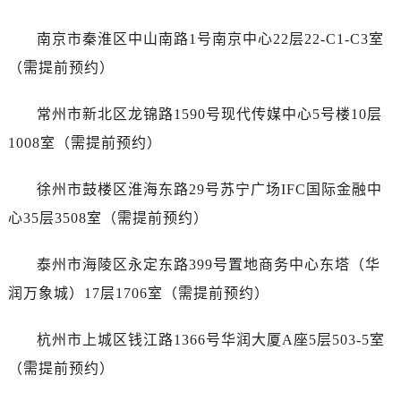
河南省漯河市源汇区交通路售后服务中心（需提前预约）
河南省南阳市宛城区范蠡东路与南都路交叉口售后服务中心（需提前预约）
南京市秦淮区中山南路1号南京中心22层22-C1-C3室
河南省平顶山市卫东区建设路售后服务中心（需提前预约）
（需提前预约）
河南省濮阳市大华龙区开州路绿城路交叉口售后服务中心（需提前预约）
河南省三门峡市湖滨区和平路售后服务中心（需提前预约）
常州市新北区龙锦路1590号现代传媒中心5号楼10层
河南省商丘市梁园区神火大道售后服务中心（需提前预约）
1008室（需提前预约）
河南省新乡市红旗区人民路售后服务中心（需提前预约）
河南省信阳市浉河区东方红大道售后服务中心（需提前预约）
徐州市鼓楼区淮海东路29号苏宁广场IFC国际金融中
河南省许昌市魏都区建安大道与八龙路交叉口售后服务中心（需提前预约）
心35层3508室（需提前预约）
河南省郑州市二七区民主路10号华润大厦29层2905室售后服务中心（需提前预约）
河南省周口市川汇区七一路售后服务中心（需提前预约）
泰州市海陵区永定东路399号置地商务中心东塔（华
河南省驻马店市驿城区乐山大道与置地大道交叉口售后服务中心（需提前预约）
润万象城）17层1706室（需提前预约）
湖北省鄂州市鄂城区文星大道售后服务中心（需提前预约）
湖北省黄冈市黄州区赤壁大道售后服务中心（需提前预约）
杭州市上城区钱江路1366号华润大厦A座5层503-5室
湖北省黄石市黄石港区武汉路售后服务中心（需提前预约）
（需提前预约）
湖北省荆门市东宝中天街步行街售后服务中心（需提前预约）