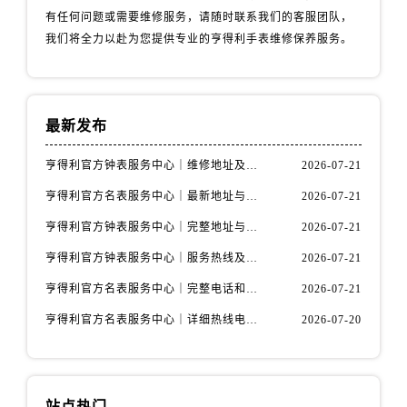
河北省唐山市路南区新华东道100号万达广场写字楼A座10层1002室售后服务中心（需提前预约）
有任何问题或需要维修服务，请随时联系我们的客服团队，
台州市椒江区东海大道1800号腾达中心东1幢20楼2002室售后服务中心（需提前预约）
我们将全力以赴为您提供专业的亨得利手表维修保养服务。
呼和浩特市玉泉区大学西街70号华润万象城写字楼（鄂尔多斯大厦）23层2326室售后服务中心（需提前预约）
兰州市七里河区西津西路16号兰州中心写字楼21层2102室售后服务中心（需提前预约）
重庆市解放碑渝中区民权路28号英利国际金融中心写字楼20层01室售后服务中心（需提前预约）
最新发布
节假日正常营业！
亨得利官方钟表服务中心｜维修地址及售后热线权威信息通知（2026年7月最新）
2026-07-21
亨得利官方名表服务中心｜最新地址与客服电话权威信息公示（2026年7月更新）
2026-07-21
亨得利官方钟表服务中心｜完整地址与售后热线权威信息通告（2026年7月最新）
2026-07-21
亨得利官方钟表服务中心｜服务热线及完整地址权威信息公告（2026年7月最新）
2026-07-21
亨得利官方名表服务中心｜完整电话和维修地址权威信息声明（2026年7月最新）
2026-07-21
亨得利官方名表服务中心｜详细热线电话及全部网点地址权威信息公示（2026年7月更新）
2026-07-20
站点热门