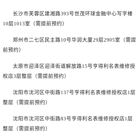
山西省阳泉市郊区平阳东街与新城大道交叉口售后服务中心（需提前预约）
山西省运城市盐湖区河东街售后服务中心（需提前预约）
长沙市芙蓉区建湘路393号世茂环球金融中心写字楼
山西省长治市潞州区英雄中路售后服务中心（需提前预约）
10层1013室（需提前预约）
山西省太原市迎泽区迎泽街道解放路15号亨得利名表维修授权店3楼售后服务中心（需提前预约）
天津市和平区赤峰道136号天津国际金融中心26层2603室售后服务中心（需提前预约）
郑州市二七区民主路10号华润大厦29层2905室（需提
安徽省安庆市迎江区人民路售后服务中心（需提前预约）
前预约）
安徽省蚌埠市蚌山区淮河路售后服务中心（需提前预约）
安徽省亳州市谯城区魏武大道售后服务中心（需提前预约）
太原市迎泽区迎泽街道解放路15号亨得利名表维修授
安徽省池州市贵池区长江路售后服务中心（需提前预约）
权店3层整层（需提前预约）
安徽省滁州市琅琊区南谯北路售后服务中心（需提前预约）
安徽省阜阳市颍州区颍州北路售后服务中心（需提前预约）
沈阳市沈河区中街路137号亨得利名表维修授权店1层
安徽省淮北市相山区淮海路售后服务中心（需提前预约）
整层（需提前预约）
安徽省淮南市田家庵区国庆中路售后服务中心（需提前预约）
安徽省黄山市屯溪区黄山西路售后服务中心（需提前预约）
沈阳市沈河区中街路83号亨得利名表维修授权店1层
安徽省六安市金安区解放中路售后服务中心（需提前预约）
整层（需提前预约）
安徽省马鞍山市雨山区湖南西路售后服务中心（需提前预约）