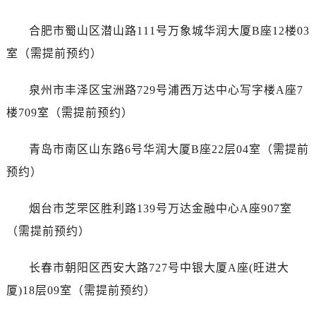
山东省东营市东营区济南路售后服务中心（需提前预约）
山东省济南市历下区经十路11111号华润中心写字楼（万象城）15层1508室售后服务中心（需提前预约）
合肥市蜀山区潜山路111号万象城华润大厦B座12楼03
山东省济宁市任城区太白楼路售后服务中心（需提前预约）
室（需提前预约）
山东省莱芜市文化南路8号银座商城名表维修一楼名表维修售后服务中心（需提前预约）
山东省临沂市兰山区解放路售后服务中心（需提前预约）
泉州市丰泽区宝洲路729号浦西万达中心写字楼A座7
山东省日照市东港区烟台路售后服务中心（需提前预约）
楼709室（需提前预约）
山东省泰安市泰山区财源街道泰山大街售后服务中心（需提前预约）
山东省威海市环翠区新威海路89号振华商厦一楼名表维修售后服务中心（需提前预约）
青岛市南区山东路6号华润大厦B座22层04室（需提前
山东省潍坊市奎文区东风东街售后服务中心（需提前预约）
预约）
山东省枣庄市滕州市北辛路与善国路交叉口售后服务中心（需提前预约）
山东省淄博市张店区金晶大道售后服务中心（需提前预约）
烟台市芝罘区胜利路139号万达金融中心A座907室
上海市黄浦区南京东路299号宏伊国际广场写字楼8层806室售后服务中心（需提前预约）
（需提前预约）
上海市徐汇区虹桥路3号港汇中心2座37层3705室售后服务中心（需提前预约）
浙江省杭州市上城区钱江路1366号华润大厦A座5层503-5室售后服务中心（需提前预约）
长春市朝阳区西安大路727号中银大厦A座(旺进大
浙江省湖州市吴兴区劳动路售后服务中心（需提前预约）
厦)18层09室（需提前预约）
浙江省嘉兴市南湖区广益路705号嘉兴世界贸易中心A座13层1304室售后服务中心（需提前预约）