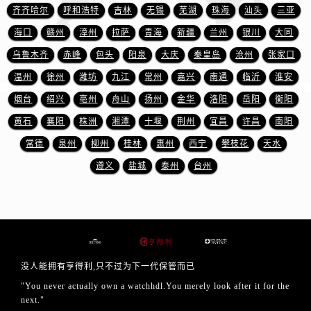
齐齐哈尔
呼和浩特
吉林
无锡
芜湖
珠海
汕头
三亚
海口
赣州
漳州
拉萨
青海
新疆
兰州
银川
大同
乌鲁木齐
赤峰
包头
阳泉
大庆
秦皇岛
沧州
张家口
温州
徐州
潍坊
九江
常州
嘉兴
南通
临沂
淮安
烟台
绍兴
亳州
舟山
扬州
金华
洛阳
岳阳
衡阳
黄石
襄阳
株洲
湘潭
十堰
荆州
宜昌
许昌
南阳
常德
泉州
柳州
桂林
惠州
西宁
攀枝花
天水
遵义
盐城
泰州
台州
没人能拥有亨得利,只不过为下一代保管而已
"You never actually own a watchhdl.You merely look after it for the
next."