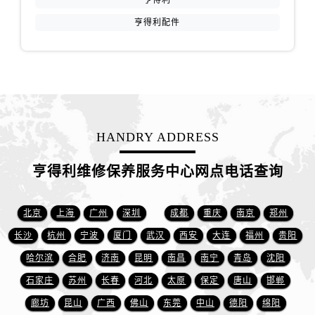
亨得利配件
HANDRY ADDRESS
亨得利维修保养服务中心网点电话查询
北京
上海
广州
深圳
成都
重庆
南京
郑州
长沙
杭州
宁波
厦门
武汉
西安
大连
福州
贵阳
哈尔滨
合肥
济南
昆明
南昌
南宁
青岛
沈阳
石家庄
苏州
长春
河北
太原
保定
唐山
邯郸
廊坊
昆山
广西
佛山
东莞
中山
德阳
绵阳