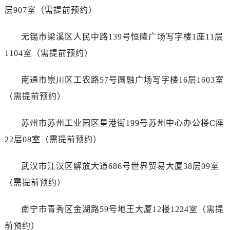
江苏省徐州市鼓楼区淮海东路29号苏宁广场IFC国际金融中心35层3508室售后服务中心（需提前预约）
层907室（需提前预约）
江苏省盐城市盐都区世纪大道5号盐城金融城写字楼1号楼16层1604室售后服务中心（需提前预约）
江苏省扬州市邗江区国展路29号星耀天地写字楼1号楼18层1803室售后服务中心（需提前预约）
无锡市梁溪区人民中路139号恒隆广场写字楼1座11层
江苏省镇江市京口区中山东路售后服务中心（需提前预约）
1104室（需提前预约）
江西省抚州市临川区赣东大道售后服务中心（需提前预约）
江西省赣州市章贡区文清路售后服务中心（需提前预约）
南通市崇川区工农路57号圆融广场写字楼16层1603室
江西省吉安市吉州区井冈山大道售后服务中心（需提前预约）
（需提前预约）
江西省景德镇市珠山区珠山中路售后服务中心（需提前预约）
江西省九江市浔阳区浔阳路售后服务中心（需提前预约）
苏州市苏州工业园区星港街199号苏州中心办公楼C座
江西省南昌市红谷滩新区红谷中大道998号绿地双子塔（中央广场）A1座办公楼14层1407室售后服务中心（需提前预约）
22层08室（需提前预约）
江西省萍乡市安源区萍安北大道与康庄路交叉口售后服务中心（需提前预约）
江西省上饶市信州区滨江西路售后服务中心（需提前预约）
武汉市江汉区解放大道686号世界贸易大厦38层09室
江西省新余市渝水区北湖西路售后服务中心（需提前预约）
（需提前预约）
江西省宜春市袁州区中山中路售后服务中心（需提前预约）
江西省鹰潭市月湖区胜利东路售后服务中心（需提前预约）
南宁市青秀区金湖路59号地王大厦12楼1224室（需提
山东省德州市德城区东风中路售后服务中心（需提前预约）
前预约）