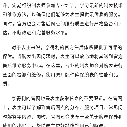
新疆维吾尔自治区塔城市塔城地区闻琴路售后服务中心（需提前预约）
升。定期组织制表师参加专业培训，学习最新的制表技术
新疆维吾尔自治区铁门关市兴疆路售后服务中心（需提前预约）
和维修方法，以确保他们能够为表主提供最优质的服务。
新疆维吾尔自治区图木舒克市图木舒克市中兴街售后服务中心（需提前预约）
同时，官方也会对售后网点的服务质量进行严格监督和评
新疆维吾尔自治区吐鲁番市高昌区文化中路文化中路售后服务中心（需提前预约）
估，不断改进和完善服务水平。
新疆维吾尔自治区乌苏市乌鲁木齐北路售后服务中心（需提前预约）
新疆维吾尔自治区五家渠市长征西街售后服务中心（需提前预约）
对于表主来说，亨得利的官方售后体系提供了可靠的
新疆维吾尔自治区新星市东风路售后服务中心（需提前预约）
保障。当腕表出现问题时，表主可以放心地将其送到官方
新疆维吾尔自治区伊宁市解放西路售后服务中心（需提前预约）
售后维修服务中心。在这里，专业的制表师会对腕表进行
贵州省安顺市西秀区中华南路售后服务中心（需提前预约）
贵州省毕节市七星关区松山路售后服务中心（需提前预约）
全面的检测和维修，使用原厂配件确保腕表的性能和品
贵州省六盘水市钟山区钟山大道售后服务中心（需提前预约）
质。
贵州省黔东南苗族侗族自治州凯里市北京西路售后服务中心（需提前预约）
贵州省黔西南布依族苗族自治州兴义市大道与桔香路交汇处售后服务中心（需提前预约）
亨得利的官网也是表主获取信息的重要渠道。在官网
贵州省铜仁市碧江区民主路售后服务中心（需提前预约）
上，表主可以了解到售后网点的分布、服务项目、常见问
贵州省遵义市红花岗区共青大道与嵩山路交叉口售后服务中心（需提前预约）
题解答等内容。同时，官网还会发布一些关于腕表保养和
四川省阿坝州市马尔康市团结街售后服务中心（需提前预约）
使用的小贴士，帮助表主更好地维护自己的腕表。