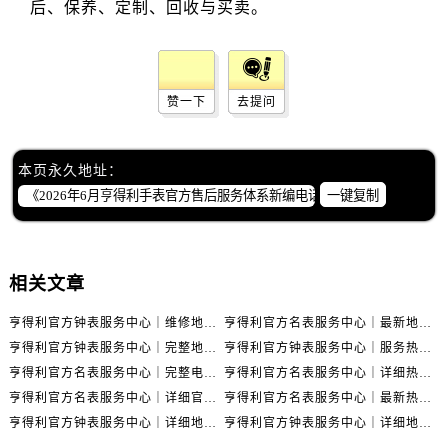
云南省红河哈尼族彝族自治州蒙自市天马路售后服务中心（需提前预约）
云南省丽江市古城区七星街售后服务中心（需提前预约）
云南省临沧市临翔区世纪路售后服务中心（需提前预约）
云南省怒江傈僳族自治州泸水市人民路售后服务中心（需提前预约）
赞一下
去提问
云南省普洱市思茅区振兴大道售后服务中心（需提前预约）
云南省曲靖市麒麟区学府路售后服务中心（需提前预约）
本页永久地址：
云南省文山壮族苗族自治州文山市东风路售后服务中心（需提前预约）
一键复制
云南省西双版纳傣族自治州景洪市宣慰大道售后服务中心（需提前预约）
云南省玉溪市红塔区南北大街售后服务中心（需提前预约）
云南省昭通市昭阳区青年路售后服务中心（需提前预约）
相关文章
重庆市江北区观音桥步行街2号融恒时代广场9层902室售后服务中心（需提前预约）
新疆维吾尔自治区乌鲁木齐市天山区红山路26号时代广场（CCMALL）C座17层17-B售后服务中心（需提前预约）
亨得利官方钟表服务中心｜维修地址及售后热线权威信息通知（2026年7月最新）
亨得利官方名表服务中心｜最新地址与客服电话权威信息公示（2026年7月更新）
浙江省温州市鹿城区锦绣路1067号置信广场10层1015室售后服务中心（需提前预约）
亨得利官方钟表服务中心｜完整地址与售后热线权威信息通告（2026年7月最新）
亨得利官方钟表服务中心｜服务热线及完整地址权威信息公告（2026年7月最新）
黑龙江省哈尔滨市道里区友谊西路600号富力中心T2座写字楼29层03室室售后服务中心（需提前预约）
亨得利官方名表服务中心｜完整电话和维修地址权威信息声明（2026年7月最新）
亨得利官方名表服务中心｜详细热线电话及全部网点地址权威信息公示（2026年7月更新）
亨得利官方名表服务中心｜详细官方热线及维修地址权威信息通告（2026年7月更新）
亨得利官方名表服务中心｜最新热线和全部网点地址权威信息公告（2026年7月更新）
辽宁省大连市中山区人民路15号国际金融大厦7层G室售后服务中心（需提前预约）
亨得利官方钟表服务中心｜详细地址和官方售后电话权威信息公示（2026年7月最新）
亨得利官方钟表服务中心｜详细地址与售后热线电话权威信息公告（2026年7月更新）
广东省佛山市禅城区季华五路57号万科金融中心C座12层1205室售后服务中心（需提前预约）