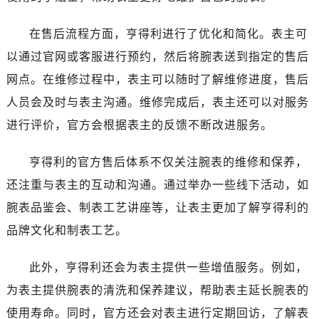
四川省巴中市巴州区江北大道售后服务中心（需提前预约）
四川省成都市锦江区人民东路6号SAC东原中心24层2406B室售后服务中心（需提前预约）
在售后流程方面，亨得利进行了优化和简化。表主可
四川省达州市通川区中心广场、老车坝售后服务中心（需提前预约）
以通过官网或客服进行预约，然后将腕表送到指定的售后
四川省德阳市旌阳区长江西路、南街售后服务中心（需提前预约）
网点。在维修过程中，表主可以随时了解维修进度，售后
四川省甘孜州市康定市情歌广场、箭炉街售后服务中心（需提前预约）
人员会及时与表主沟通。维修完成后，表主还可以对服务
四川省广安市广安区建安南路售后服务中心（需提前预约）
进行评价，官方会根据表主的反馈不断改进服务。
四川省广元市利州区老城南北街、东大街售后服务中心（需提前预约）
四川省乐山市市中区嘉定中路售后服务中心（需提前预约）
亨得利的官方售后体系不仅关注腕表的维修和保养，
四川省凉山州市西昌市大巷口下街售后服务中心（需提前预约）
还注重与表主的互动和沟通。通过举办一些线下活动，如
四川省泸州市江阳区治平路售后服务中心（需提前预约）
四川省眉山市东坡区三苏路售后服务中心（需提前预约）
腕表品鉴会、制表工艺讲座等，让表主更加了解亨得利的
四川省绵阳市涪城区翠花街售后服务中心（需提前预约）
品牌文化和制表工艺。
四川省南充市高坪区江东大道售后服务中心（需提前预约）
四川省内江市东兴区汉安大道售后服务中心（需提前预约）
此外，亨得利还会为表主提供一些增值服务。例如，
四川省攀枝花市东区三线大道北段售后服务中心（需提前预约）
为表主提供腕表的清洗和保养建议，帮助表主延长腕表的
四川省遂宁市船山区香林南路售后服务中心（需提前预约）
使用寿命。同时，官方还会对表主进行定期回访，了解表