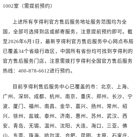
广东省广州市天河区天河路230号万菱汇国际中心A塔7层704室售后服务中心（需提前预约）
1002室（需提前预约）
广东省广州市越秀区环市东路371-375号世界贸易中心大厦南塔15层1507室售后服务中心（需提前预约）
广东省河源市源城区越王大道售后服务中心（需提前预约）
上述所有亨得利官方售后服务地址服务范围均为全
广东省惠州市惠城区江北文昌一路7号华贸大厦1座30层3005室售后服务中心（需提前预约）
国，全部可选择到店或邮寄服务，注意提前预约即可。截
广东省江门市蓬江区广场西路售后服务中心（需提前预约）
至2026年6月1日，最新亨得利官方售后服务中心网点布局
广东省揭阳市榕城进贤门步行街售后服务中心（需提前预约）
已覆盖34个省级行政区，中国所有省份均可找到亨得利的
广东省茂名市电白区水东街道迎宾大道售后服务中心（需提前预约）
官方售后服务门店，注意需拨打亨得利全国官方售后服务
广东省梅州市梅江区金燕大道售后服务中心（需提前预约）
热线：400-878-6612进行预约。
广东省清远市清城区湖西路售后服务中心（需提前预约）
广东省汕头市龙湖区长平路售后服务中心（需提前预约）
目前亨得利售后服务中心已覆盖的市：北京、上海、
广东省汕尾市城区香洲街道园林社区翠园街售后服务中心（需提前预约）
广州、深圳、成都、杭州、南京、重庆、郑州、长沙、宁
广东省韶关市武江区芙蓉新区与老城中心交汇处售后服务中心（需提前预约）
广东省深圳市罗湖区深南东路5001号华润大厦17层1701室售后服务中心（需提前预约）
波、厦门、福州、南昌、金华、嘉兴、扬州、常州、绍
广东省阳江市江城区东风一路售后服务中心（需提前预约）
兴、徐州、盐城、泰州、济南、惠州、苏州、武汉、西
广东省云浮市云城区金山路售后服务中心（需提前预约）
安、青岛、无锡、温州、沈阳、大连、海口、三亚、佛
广东省湛江市赤坎区观海北路售后服务中心（需提前预约）
山、东莞、珠海、哈尔滨、合肥、昆明、太原、石家庄、