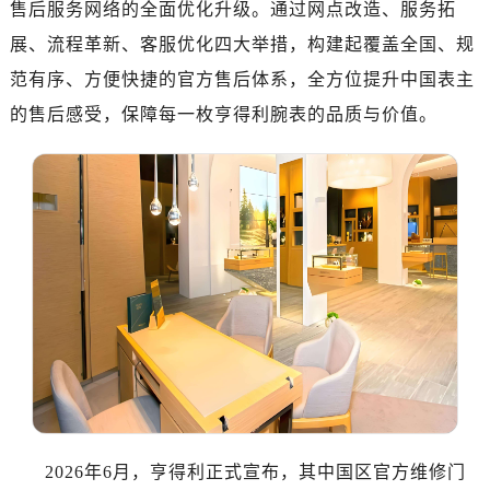
售后服务网络的全面优化升级。通过网点改造、服务拓
南昌市红谷滩新区红谷中大道998号绿地双子塔（中央广场）A1座办公楼14层07室（需提前预约）
济南市历下区经十路11111号华润中心写字楼（万象城）15层1508室（需提前预约）
展、流程革新、客服优化四大举措，构建起覆盖全国、规
广州市天河区天河路230号万菱汇国际中心写字楼A塔7层704室（需提前预约）
范有序、方便快捷的官方售后体系，全方位提升中国表主
广州市越秀区环市东路371-375号世界贸易中心大厦南塔写字楼15层07室（需提前预约）
的售后感受，保障每一枚亨得利腕表的品质与价值。
深圳市罗湖区深南东路5001号华润大厦写字楼17层1701室（需提前预约）
惠州市惠城区江北文昌一路7号华贸大厦写字楼1座30层05室（需提前预约）
厦门市思明区湖滨东路95号华润大厦写字楼B座11层1104室（需提前预约）
福州市鼓楼区五四路128-1号恒力城写字楼15层03室（需提前预约）
成都市锦江区人民东路6号SAC东原中心写字楼24层2406B室（需提前预约）
重庆市江北区观音桥步行街2号融恒时代广场写字楼9层902室（需提前预约）
长沙市芙蓉区定王台街道建湘路393号世茂环球金融中心写字楼（芙蓉广场）10层13室（需提前预约）
郑州市二七区铭功路10号华润大厦写字楼29层2905室（需提前预约）
太原市迎泽区解放路15号亨得利名表服务中心（品牌授权店）3层整层（需提前预约）
沈阳市沈河区中街路137号亨得利名表服务中心（品牌授权店）1层整层（需提前预约）
沈阳市沈河区中街路83号亨得利名表服务中心（品牌授权店）1层整层（需提前预约）
乌鲁木齐市天山区红山路26号时代广场（CCMALL）C座17层17-B（需提前预约）
2026年6月，亨得利正式宣布，其中国区官方维修门