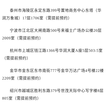
黑龙江省齐齐哈尔市龙沙区龙华路售后服务中心（需提前预约）
黑龙江省双鸭山市尖山区新兴大街售后服务中心（需提前预约）
泰州市海陵区永定东路399号置地商务中心东塔（华
黑龙江省绥化市北林区新华街与康庄路交叉口售后服务中心（需提前预约）
润万象城）17层1706室（需提前预约）
黑龙江省伊春市伊美区通河路售后服务中心（需提前预约）
吉林省白城市洮北区明仁南街售后服务中心（需提前预约）
宁波市江北区大闸南路500号来福士广场办公楼20层
吉林省白山市浑江区浑江大街售后服务中心（需提前预约）
2009室（需提前预约）
吉林省吉林市船营区河南街售后服务中心（需提前预约）
吉林省辽源市龙山区人民大街售后服务中心（需提前预约）
杭州市上城区钱江路1366号华润大厦A座5层503-5室
吉林省梅河口市新华街道梅河大街售后服务中心（需提前预约）
（需提前预约）
吉林省四平市铁东区紫气大路与南九经街交汇处售后服务中心（需提前预约）
吉林省松原市宁江区五环大街售后服务中心（需提前预约）
金华市金东区东市南街777号金华万达广场4号楼22楼
吉林省通化市东昌区环通乡江南大街售后服务中心（需提前预约）
2209室（需提前预约）
吉林省延边市延吉市解放路售后服务中心（需提前预约）
辽宁省鞍山市铁东区站前街售后服务中心（需提前预约）
绍兴市越城区胜利东路379号世茂天际中心写字楼8层
辽宁省本溪市平山区胜利路售后服务中心（需提前预约）
805室（需提前预约）
辽宁省朝阳市双塔区新华路售后服务中心（需提前预约）