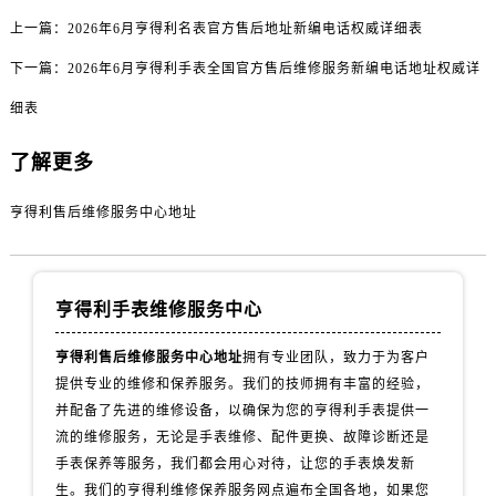
广东省东莞市东城街道鸿福东路1号民盈国贸中心T1写字楼9层907室售后服务中心（需提前预约）
上一篇：
2026年6月亨得利名表官方售后地址新编电话权威详细表
江苏省无锡市梁溪区人民中路139号恒隆广场写字楼1座11层1104室售后服务中心（需提前预约）
下一篇：
2026年6月亨得利手表全国官方售后维修服务新编电话地址权威详
江苏省南通市崇川区工农路57号圆融广场写字楼16层1603室售后服务中心（需提前预约）
江苏省苏州市苏州工业园区 星港街199号苏州中心办公楼C座22层08室售后服务中心（需提前预约）
细表
湖北省武汉市江汉区解放大道686号世界贸易大厦38层09室售后服务中心（需提前预约）
了解更多
广西省南宁市青秀区金湖路59号地王大厦12楼1224室售后服务中心（需提前预约）
安徽省合肥市蜀山区潜山路111号万象城华润大厦B座12楼03室售后服务中心（需提前预约）
亨得利售后维修服务中心地址
福建省泉州市丰泽区宝洲路729号浦西万达中心写字楼A座7楼709室售后服务中心（需提前预约）
山东省青岛市南区山东路6号华润大厦B座22层04室售后服务中心（需提前预约）
山东省烟台市芝罘区胜利路139号万达金融中心A座907室售后服务中心（需提前预约）
亨得利手表维修服务中心
吉林省长春市朝阳区西安大路727号中银大厦A座(旺进大厦)18层09室售后服务中心（需提前预约）
贵州省贵阳市南明区都司高架桥路33号亨特国际金融中心14楼14D售后服务中心（需提前预约）
亨得利售后维修服务中心地址
拥有专业团队，致力于为客户
云南省昆明市盘龙区北京路928号同德昆明广场写字楼10层06室售后服务中心（需提前预约）
提供专业的维修和保养服务。我们的技师拥有丰富的经验，
并配备了先进的维修设备，以确保为您的亨得利手表提供一
河北省石家庄市长安区中山东路39号勒泰中心写字楼B座13层07室售后服务中心（需提前预约）
流的维修服务，无论是手表维修、配件更换、故障诊断还是
陕西省西安市碑林区南关正街88号华侨城长安国际中心E座6楼10室售后服务中心（需提前预约）
手表保养等服务，我们都会用心对待，让您的手表焕发新
海南省海口市龙华区金贸东路5号海口华润大厦B座17层1707室售后服务中心（需提前预约）
生。我们的亨得利维修保养服务网点遍布全国各地，如果您