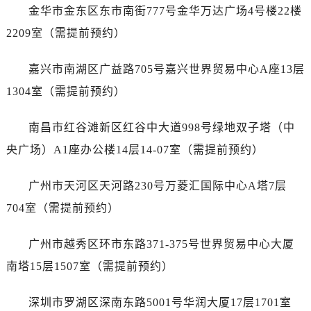
湖北省荆州市荆州区荆中路售后服务中心（需提前预约）
金华市金东区东市南街777号金华万达广场4号楼22楼
湖北省十堰市茅箭区人民北路售后服务中心（需提前预约）
2209室（需提前预约）
湖北省随州市曾都区青年路售后服务中心（需提前预约）
湖北省咸宁市咸安区长安大道售后服务中心（需提前预约）
嘉兴市南湖区广益路705号嘉兴世界贸易中心A座13层
湖北省襄阳市樊城区长虹路与人民路交叉口售后服务中心（需提前预约）
1304室（需提前预约）
湖北省孝感市孝南区复兴大道售后服务中心（需提前预约）
湖北省宜昌市西陵区夷陵大道与港窑路售后服务中心（需提前预约）
南昌市红谷滩新区红谷中大道998号绿地双子塔（中
湖南省常德市武陵区人民路售后服务中心（需提前预约）
央广场）A1座办公楼14层14-07室（需提前预约）
湖南省郴州市北湖区国庆北路售后服务中心（需提前预约）
湖南省衡阳市雁峰区解放路售后服务中心（需提前预约）
广州市天河区天河路230号万菱汇国际中心A塔7层
湖南省怀化市鹤城区迎丰中路售后服务中心（需提前预约）
704室（需提前预约）
湖南省娄底市娄星区长青街售后服务中心（需提前预约）
湖南省邵阳市双清区东风路售后服务中心（需提前预约）
广州市越秀区环市东路371-375号世界贸易中心大厦
湖南省湘潭市雨湖区莲城大道售后服务中心（需提前预约）
南塔15层1507室（需提前预约）
湖南省益阳市赫山区桃花仑路售后服务中心（需提前预约）
湖南省永州市冷水滩区永州大道与中兴路交叉口售后服务中心（需提前预约）
深圳市罗湖区深南东路5001号华润大厦17层1701室