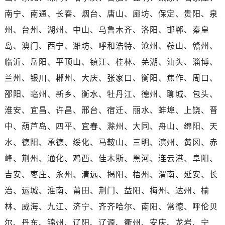
广东省肇庆市端州区信安大道与砚都大道交汇处售后服务中心（需提前预约）
南宁、南通、长春、烟台、唐山、廊坊、保定、贵阳、泉
广西壮族自治区百色市右江区中山二路售后服务中心（需提前预约）
州、台州、湖州、中山、乌鲁木齐、洛阳、邯郸、秦皇
广西壮族自治区北海市海城区北京路售后服务中心（需提前预约）
岛、澳门、西宁、潍坊、呼和浩特、沧州、鞍山、赣州、
广西壮族自治区崇左市江州区石景林街道友谊大道与丽川路交汇处售后服务中心（需提前预约）
广西壮族自治区防城港市港口区金花茶大道售后服务中心（需提前预约）
临沂、岳阳、平顶山、镇江、桂林、芜湖、汕头、淄博、
广西壮族自治区贵港市港北区港城街道布山大道与仙衣路交叉口售后服务中心（需提前预约）
兰州、银川、郴州、大庆、张家口、衡阳、焦作、周口、
广西壮族自治区桂林市秀峰区红岭路售后服务中心（需提前预约）
邵阳、亳州、新乡、衡水、牡丹江、德州、聊城、包头、
广西壮族自治区河池市金城江区金城江街道朝阳路售后服务中心（需提前预约）
淮安、宜昌、许昌、邢台、宿迁、丽水、蚌埠、上饶、晋
广西壮族自治区贺州市八步区城东街道灵峰南路售后服务中心（需提前预约）
中、葫芦岛、四平、宜春、滁州、大同、舟山、绵阳、天
广西壮族自治区来宾市兴宾区桂中大道售后服务中心（需提前预约）
水、德阳、承德、绥化、马鞍山、三明、滨州、黄冈、赤
广西壮族自治区柳州市城中区中山中路售后服务中心（需提前预约）
峰、荆州、通化、鸡西、佳木斯、黑河、连云港、阜阳、
广西壮族自治区钦州市钦南区金海湾东大街售后服务中心（需提前预约）
广西壮族自治区梧州市万秀区龙湖镇高旺路售后服务中心（需提前预约）
吉安、枣庄、永州、清远、揭阳、梧州、渭南、延安、长
广西壮族自治区玉林市玉州区金玉路售后服务中心（需提前预约）
治、运城、淮南、莆田、荆门、益阳、梅州、达州、榆
海南省儋州市儋州市那大镇兰洋北路售后服务中心（需提前预约）
林、威海、九江、济宁、齐齐哈尔、南阳、常德、呼伦贝
海南省东方市八所镇解放西路售后服务中心（需提前预约）
尔、丹东、锦州、辽阳、辽源、衢州、安庆、龙岩、宁