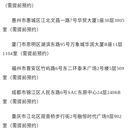
内蒙古自治区包头市青山区幸福路甲3号王府井百货名表维修售后服务中心（需提前预约）
（需提前预约）
内蒙古自治区赤峰市红山区哈达街售后服务中心（需提前预约）
内蒙古自治区鄂尔多斯市东胜区伊金霍洛街售后服务中心（需提前预约）
惠州市惠城区江北文昌一路7号华贸大厦1座30层3005
内蒙古自治区呼伦贝尔市海拉尔区中央街售后服务中心（需提前预约）
室（需提前预约）
内蒙古自治区通辽市科尔沁区明仁大街售后服务中心（需提前预约）
内蒙古自治区乌海市海勃湾区人民南路售后服务中心（需提前预约）
厦门市思明区湖滨东路95号万象城华润大厦B座11层
内蒙古自治区乌兰察布市集宁区恩和大街售后服务中心（需提前预约）
1104室（需提前预约）
内蒙古自治区锡林郭勒盟市锡林浩特市光明街与额尔敦路交叉口售后服务中心（需提前预约）
内蒙古自治区兴安盟市乌兰浩特市兴安大街售后服务中心（需提前预约）
福州市晋安区竹屿路6号东二环泰禾广场2号楼5层509
山西省大同市平城区迎宾街售后服务中心（需提前预约）
室（需提前预约）
山西省晋城市城区黄华街售后服务中心（需提前预约）
山西省晋中市榆次区顺城街售后服务中心（需提前预约）
成都市锦江区人民东路6号SAC东原中心24层2406B
山西省临汾市尧都区解放路售后服务中心（需提前预约）
室（需提前预约）
山西省吕梁市离石区永宁中路与建设街交叉口售后服务中心（需提前预约）
山西省朔州市朔城区怡西路与鄯阳西街交汇处售后服务中心（需提前预约）
重庆市江北区观音桥步行街2号融恒时代广场9层902
山西省忻州市忻府区和平东街与七一南路交叉口售后服务中心（需提前预约）
室（需提前预约）