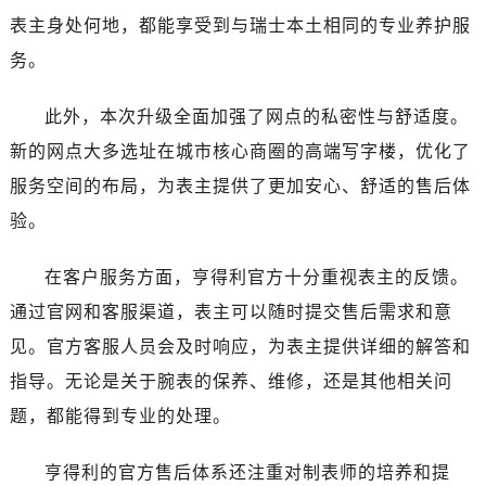
新疆维吾尔自治区昌吉市延安北路售后服务中心（需提前预约）
表主身处何地，都能享受到与瑞士本土相同的专业养护服
新疆维吾尔自治区阜康市博峰路售后服务中心（需提前预约）
务。
新疆维吾尔自治区哈密市伊州区建国北路售后服务中心（需提前预约）
新疆维吾尔自治区和田市和田市北京西路售后服务中心（需提前预约）
此外，本次升级全面加强了网点的私密性与舒适度。
新疆维吾尔自治区胡杨河市胡杨河市胡杨路售后服务中心（需提前预约）
新的网点大多选址在城市核心商圈的高端写字楼，优化了
新疆维吾尔自治区霍尔果斯市亚欧北路售后服务中心（需提前预约）
服务空间的布局，为表主提供了更加安心、舒适的售后体
新疆维吾尔自治区喀什市解放北路售后服务中心（需提前预约）
验。
新疆维吾尔自治区可克达拉市幸福路售后服务中心（需提前预约）
新疆维吾尔自治区克拉玛依市克拉玛依区友谊路售后服务中心（需提前预约）
在客户服务方面，亨得利官方十分重视表主的反馈。
新疆维吾尔自治区库车市库车市文化东路售后服务中心（需提前预约）
通过官网和客服渠道，表主可以随时提交售后需求和意
新疆维吾尔自治区库尔勒市库尔勒市人民东路售后服务中心（需提前预约）
新疆维吾尔自治区奎屯市团结西街售后服务中心（需提前预约）
见。官方客服人员会及时响应，为表主提供详细的解答和
新疆维吾尔自治区昆玉市昆泉街售后服务中心（需提前预约）
指导。无论是关于腕表的保养、维修，还是其他相关问
新疆维吾尔自治区沙湾市三道河子镇世纪大道南路售后服务中心（需提前预约）
题，都能得到专业的处理。
新疆维吾尔自治区石河子市北二路售后服务中心（需提前预约）
新疆维吾尔自治区双河市光明路售后服务中心（需提前预约）
亨得利的官方售后体系还注重对制表师的培养和提