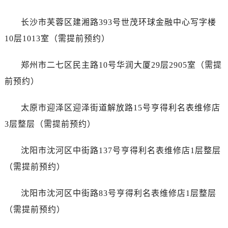
甘肃省武威市凉州区迎宾路售后服务中心（需提前预约）
甘肃省张掖市甘州区民乐北路售后服务中心（需提前预约）
长沙市芙蓉区建湘路393号世茂环球金融中心写字楼
宁夏回族自治区固原市原州区文化街售后服务中心（需提前预约）
10层1013室（需提前预约）
宁夏回族自治区石嘴山市大武口区贺兰山路售后服务中心（需提前预约）
宁夏回族自治区吴忠市利通区开元大道售后服务中心（需提前预约）
郑州市二七区民主路10号华润大厦29层2905室（需提
宁夏回族自治区银川市兴庆区新华东路97号新百中心C馆一层C1-18号商铺售后服务中心（需提前预约）
前预约）
宁夏回族自治区中卫市沙坡头区鼓楼东街售后服务中心（需提前预约）
青海省果洛藏族自治州玛沁县团结路售后服务中心（需提前预约）
太原市迎泽区迎泽街道解放路15号亨得利名表维修店
青海省海北藏族自治州海晏县将军路售后服务中心（需提前预约）
3层整层（需提前预约）
青海省海东市乐都区滨河路售后服务中心（需提前预约）
青海省海南藏族自治州共和县青海湖大街售后服务中心（需提前预约）
沈阳市沈河区中街路137号亨得利名表维修店1层整层
青海省海西蒙古族藏族自治州德令哈市柴达木路售后服务中心（需提前预约）
（需提前预约）
青海省黄南藏族自治州同仁市德合隆路售后服务中心（需提前预约）
青海省西宁市城西区海湖新区西关大道售后服务中心（需提前预约）
沈阳市沈河区中街路83号亨得利名表维修店1层整层
青海省玉树藏族自治州结古镇胜利路售后服务中心（需提前预约）
（需提前预约）
陕西省安康市汉滨区金州路售后服务中心（需提前预约）