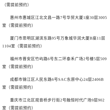
湖南省岳阳市岳阳楼区东茅岭路售后服务中心（需提前预约）
（需提前预约）
湖南省张家界市永定区解放路售后服务中心（需提前预约）
湖南省长沙市芙蓉区建湘路393号世茂环球金融中心写字楼10层1013室售后服务中心（需提前预约）
惠州市惠城区江北文昌一路7号华贸大厦1座30层3005
湖南省株洲市芦淞区建设南路售后服务中心（需提前预约）
室（需提前预约）
甘肃省白银市白银区北京路售后服务中心（需提前预约）
甘肃省定西市安定区解放路售后服务中心（需提前预约）
厦门市思明区湖滨东路95号万象城华润大厦B座11层
甘肃省敦煌市沙州镇阳关中路售后服务中心（需提前预约）
1104室（需提前预约）
甘肃省合作市人民街售后服务中心（需提前预约）
甘肃省嘉峪关市雄关区新华中路售后服务中心（需提前预约）
福州市晋安区竹屿路6号东二环泰禾广场2号楼5层509
甘肃省金昌市金川区北京路售后服务中心（需提前预约）
室（需提前预约）
甘肃省酒泉市肃州区西大街售后服务中心（需提前预约）
甘肃省临夏市城南街道团结路售后服务中心（需提前预约）
成都市锦江区人民东路6号SAC东原中心24层2406B
甘肃省陇南市武都区人民路售后服务中心（需提前预约）
室（需提前预约）
甘肃省平凉市崆峒区西大街售后服务中心（需提前预约）
甘肃省庆阳市西峰区南大街售后服务中心（需提前预约）
重庆市江北区观音桥步行街2号融恒时代广场9层902
甘肃省天水市秦州区民主路售后服务中心（需提前预约）
室（需提前预约）