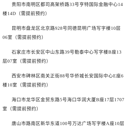
浙江省金华市金东区东市南街777号金华万达广场4号楼22楼2209室售后服务中心（需提前预约）
贵阳市南明区都司高架桥路33号亨特国际金融中心14
浙江省丽水市莲都区解放街售后服务中心（需提前预约）
楼14D（需提前预约）
浙江省宁波市江北区大闸南路500号来福士广场办公楼20层2009室售后服务中心（需提前预约）
浙江省衢州市柯城区上街售后服务中心（需提前预约）
昆明市盘龙区北京路928号同德昆明广场写字楼10层
浙江省绍兴市越城区胜利东路379号世茂天际中心写字楼8层805室售后服务中心（需提前预约）
06室（需提前预约）
浙江省舟山市定海区解放东路售后服务中心（需提前预约）
澳门特别行政区大堂区议事亭前地（新马路）售后服务中心（需提前预约）
石家庄市长安区中山东路39号勒泰中心写字楼B座13
澳门特别行政区风顺堂区南湾大马路售后服务中心（需提前预约）
层07室（需提前预约）
澳门特别行政区花地玛堂区关闸广场售后服务中心（需提前预约）
澳门特别行政区花王堂区大三巴商圈售后服务中心（需提前预约）
西安市碑林区南关正街88号华侨城长安国际中心E座6
澳门特别行政区嘉模堂区官也街售后服务中心（需提前预约）
楼10室（需提前预约）
澳门省路氹城市金光大道售后服务中心（需提前预约）
澳门特别行政区望德堂区塔石广场售后服务中心（需提前预约）
海口市龙华区金贸东路5号海口华润大厦B座17层1707
福建省福州市鼓楼区五四路128-1号恒力城写字楼15层03室售后服务中心（需提前预约）
室（需提前预约）
福建省厦门市思明区湖滨东路95号万象城华润大厦B座11层1104室售后服务中心（需提前预约）
广东省潮州市潮安区新风路与潮汕路交汇处售后服务中心（需提前预约）
唐山市路南区新华东道100号万达广场写字楼A座10层