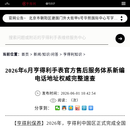
北京市东城区东长安街1号东方广场写字楼W3座6层602室（需提前预约）

北京市朝阳区建国门外大街甲6号华熙国际中心写字楼D座11层1102室（需提前预约）
▲
官网公告>
天津市和平区赤峰道136号天津国际金融中心写字楼26层2603室（需提前预约）
▼
上海市徐汇区虹桥路3号港汇中心写字楼2座37层3705室（需提前预约）
上海市黄浦区南京东路299号宏伊国际广场写字楼8层806室（需提前预约）
南京市秦淮区中山南路1号（新街口）南京中心写字楼22层C1-1室（需提前预约）
常州市新北区龙锦路1590号现代传媒中心写字楼5号楼10层1008室（需提前预约）
当前位置：
首页
>
新闻/知识/问答
>
亨得利知识
>
徐州市鼓楼区淮海东路29号苏宁广场IFC国际金融中心写字楼35层3508室（需提前预约）
扬州市邗江区国展路29号星耀天地写字楼1号楼18层1803室（需提前预约）
2026年6月亨得利手表官方售后服务体系新编
盐城市盐都区世纪大道5号盐城金融城写字楼1号楼16层1604室（需提前预约）
电话地址权威完整速查
泰州市海陵区永定东路399号置地商务中心东塔写字楼（华润万象城）17层1706室（需提前预约）
宁波市江北区大闸南路500号来福士广场办公楼20层2009室（需提前预约）
发布时间：2026-06-01 10:42:54
杭州市上城区钱江路1366号华润大厦写字楼A座5层503-5室（需提前预约）
阅读：（
次）
金华市金东区东市南街777号金华万达广场写字楼4号楼22层2209室（需提前预约）
分享到：
绍兴市越城区胜利东路379号世茂天际中心写字楼8层805室（需提前预约）
【
亨得利保养
】2026年，亨得利中国区正式完成全国
嘉兴市南湖区广益路705号嘉兴世界贸易中心写字楼A座13层1304室（需提前预约）