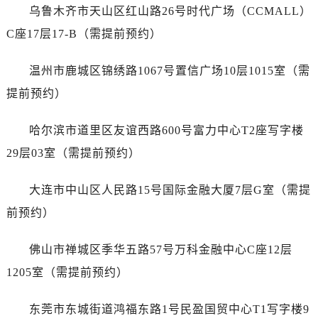
安徽省宿州市埇桥区人民中路售后服务中心（需提前预约）
乌鲁木齐市天山区红山路26号时代广场（CCMALL）
安徽省铜陵市铜官区石城大道售后服务中心（需提前预约）
C座17层17-B（需提前预约）
安徽省芜湖市镜湖区中山路步行街售后服务中心（需提前预约）
安徽省宣城市宣州区叠嶂西路售后服务中心（需提前预约）
温州市鹿城区锦绣路1067号置信广场10层1015室（需
福建省龙岩市新罗区九一南路售后服务中心（需提前预约）
提前预约）
福建省南平市建阳区人民西路售后服务中心（需提前预约）
福建省宁德市蕉城区天湖东路售后服务中心（需提前预约）
哈尔滨市道里区友谊西路600号富力中心T2座写字楼
福建省莆田市城厢区霞林街道荔华东大道售后服务中心（需提前预约）
29层03室（需提前预约）
福建省三明市三元区东乾二路售后服务中心（需提前预约）
福建省漳州市龙文区步港路售后服务中心（需提前预约）
大连市中山区人民路15号国际金融大厦7层G室（需提
江苏省常州市新北区龙锦路1590号现代传媒中心5号楼10层1008室售后服务中心（需提前预约）
前预约）
江苏省淮安市清江浦区淮海北路售后服务中心（需提前预约）
江苏省连云港市海州区通灌北路售后服务中心（需提前预约）
佛山市禅城区季华五路57号万科金融中心C座12层
江苏省南京市秦淮区中山南路1号南京中心22层22-C1-C3室售后服务中心（需提前预约）
1205室（需提前预约）
江苏省宿迁市宿城区西湖路售后服务中心（需提前预约）
江苏省泰州市海陵区永定东路399号置地商务中心东塔（华润万象城）17层1706室售后服务中心（需提前预约）
东莞市东城街道鸿福东路1号民盈国贸中心T1写字楼9