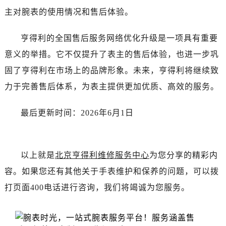
四川省雅安市雨城区熊猫大道售后服务中心（需提前预约）
主对腕表的使用情况和售后体验。
四川省宜宾市翠屏区长翠路售后服务中心（需提前预约）
四川省资阳市雁江区滨江大道一段与和平南路售后服务中心（需提前预约）
亨得利的全国售后服务网络优化升级是一项具有重要
四川省自贡市自流井区华商北路售后服务中心（需提前预约）
意义的举措。它不仅提升了表主的售后体验，也进一步巩
西藏自治区阿里地区噶尔县北京西路售后服务中心（需提前预约）
固了亨得利在市场上的品牌形象。未来，亨得利将继续致
西藏自治区昌都市卡若区昌都西路售后服务中心（需提前预约）
力于完善售后体系，为表主提供更加优质、高效的服务。
西藏自治区拉萨市城关区北京中路售后服务中心（需提前预约）
西藏自治区林芝市巴宜区广东路售后服务中心（需提前预约）
最后更新时间：2026年6月1日
西藏自治区那曲市色尼区浙江西路售后服务中心（需提前预约）
西藏自治区日喀则市桑珠孜区上海中路售后服务中心（需提前预约）
西藏自治区山南市乃东区湖北大道售后服务中心（需提前预约）
以上就是
北京亨得利维修服务中心
为您分享的精彩内
云南省保山市隆阳区正阳路售后服务中心（需提前预约）
容。如果您还有其他关于手表维护和保养的问题，可以拨
云南省楚雄彝族自治州楚雄市鹿城南路售后服务中心（需提前预约）
打页面400电话进行咨询，我们将竭诚为您服务。
云南省大理白族自治州大理市建设路售后服务中心（需提前预约）
云南省德宏傣族景颇族自治州芒市团结大街售后服务中心（需提前预约）
云南省迪庆藏族自治州香格里拉市长征大道售后服务中心（需提前预约）