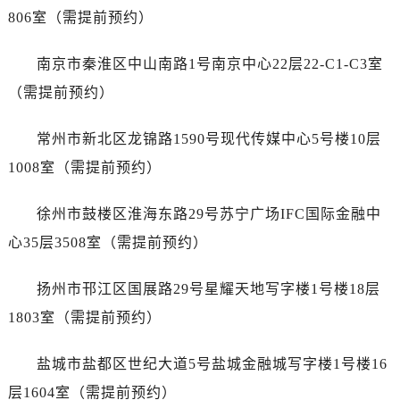
昆明市盘龙区北京路928号同德昆明广场写字楼10层06室（需提前预约）
806室（需提前预约）
石家庄市长安区中山东路39号勒泰中心写字楼B座13层07室（需提前预约）
西安市碑林区南关正街88号华侨城长安国际中心E座6楼10室（需提前预约）
南京市秦淮区中山南路1号南京中心22层22-C1-C3室
海口市龙华区金贸东路5号海口华润大厦B座17层1707室（需提前预约）
（需提前预约）
唐山市路南区新华东道100号万达广场写字楼A座10层1002室（需提前预约）
台州市椒江区东海大道1800号腾达中心东1幢20楼2002室（需提前预约）
常州市新北区龙锦路1590号现代传媒中心5号楼10层
内蒙古自治区呼和浩特市玉泉区大学西街70号华润万象城写字楼（鄂尔多斯大厦）23层2326室（需提前预约）
1008室（需提前预约）
甘肃省兰州市七里河区西津西路16号兰州中心写字楼21层2102室（需提前预约）
重庆市解放碑渝中区民权路28号英利国际金融中心写字楼20层01室（需提前预约）
徐州市鼓楼区淮海东路29号苏宁广场IFC国际金融中
黑龙江省大庆市萨尔图区会战大街售后服务中心（需提前预约）
心35层3508室（需提前预约）
黑龙江省鹤岗市向阳区红军路售后服务中心（需提前预约）
黑龙江省黑河市爱辉区中央街售后服务中心（需提前预约）
扬州市邗江区国展路29号星耀天地写字楼1号楼18层
黑龙江省鸡西市鸡冠区红军路售后服务中心（需提前预约）
1803室（需提前预约）
黑龙江省佳木斯市向阳区长安路售后服务中心（需提前预约）
黑龙江省牡丹江市东安区太平路售后服务中心（需提前预约）
盐城市盐都区世纪大道5号盐城金融城写字楼1号楼16
黑龙江省七台河市桃山区大同街售后服务中心（需提前预约）
层1604室（需提前预约）