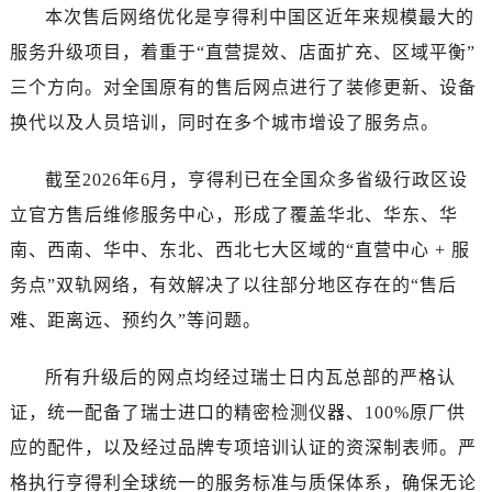
陕西省宝鸡市渭滨区经二路售后服务中心（需提前预约）
本次售后网络优化是亨得利中国区近年来规模最大的
陕西省汉中市汉台区北大街售后服务中心（需提前预约）
服务升级项目，着重于“直营提效、店面扩充、区域平衡”
陕西省商洛市商州区州城街售后服务中心（需提前预约）
三个方向。对全国原有的售后网点进行了装修更新、设备
陕西省铜川市王益区红旗街售后服务中心（需提前预约）
换代以及人员培训，同时在多个城市增设了服务点。
陕西省渭南市临渭区东风大街售后服务中心（需提前预约）
陕西省咸阳市秦都区沣西新城统一西路与白马河路交汇处售后服务中心（需提前预约）
截至2026年6月，亨得利已在全国众多省级行政区设
陕西省延安市宝塔区中心街售后服务中心（需提前预约）
立官方售后维修服务中心，形成了覆盖华北、华东、华
陕西省榆林市榆阳区长兴路售后服务中心（需提前预约）
南、西南、华中、东北、西北七大区域的“直营中心 + 服
新疆维吾尔自治区阿克苏市东大街售后服务中心（需提前预约）
务点”双轨网络，有效解决了以往部分地区存在的“售后
新疆维吾尔自治区阿拉尔市胜利大道售后服务中心（需提前预约）
新疆维吾尔自治区阿拉山口市友好路售后服务中心（需提前预约）
难、距离远、预约久”等问题。
新疆维吾尔自治区阿勒泰市解放路售后服务中心（需提前预约）
所有升级后的网点均经过瑞士日内瓦总部的严格认
新疆维吾尔自治区阿图什市光明路售后服务中心（需提前预约）
新疆维吾尔自治区白杨市军垦路售后服务中心（需提前预约）
证，统一配备了瑞士进口的精密检测仪器、100%原厂供
新疆维吾尔自治区北屯市团结路售后服务中心（需提前预约）
应的配件，以及经过品牌专项培训认证的资深制表师。严
新疆维吾尔自治区博乐市博乐市北京路售后服务中心（需提前预约）
格执行亨得利全球统一的服务标准与质保体系，确保无论