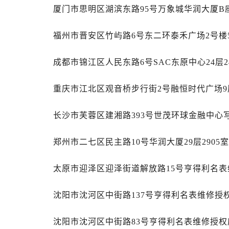
辽宁省丹东市振兴区七经街售后服务
厦门市思明区湖滨东路95号万象城华润大厦B座
辽宁省抚顺市新抚区东一路售后服务
辽宁省阜新市海州区解放大街售后服
福州市晋安区竹屿路6号东二环泰禾广场2号楼5
辽宁省葫芦岛市连山区中央路售后服
辽宁省锦州市古塔区中央大街售后服
成都市锦江区人民东路6号SAC东原中心24层2
辽宁省辽阳市白塔区新运大街售后服
重庆市江北区观音桥步行街2号融恒时代广场9
辽宁省盘锦市兴隆台区石油大街售后
辽宁省铁岭市银州区南马路售后服务
长沙市芙蓉区建湘路393号世茂环球金融中心写
辽宁省营口市站前区市府路与渤海大
辽宁省沈阳市沈河区中街路137号亨
郑州市二七区民主路10号华润大厦29层2905
辽宁省沈阳市沈河区中街路83号亨
北京市朝阳区建国门外大街甲6号华熙
太原市迎泽区迎泽街道解放路15号亨得利名表
北京市东城区东长安街1号王府井东方
河北省保定市竞秀区朝阳北大街北国
沈阳市沈河区中街路137号亨得利名表维修授
内蒙古自治区阿拉善盟市左旗土尔扈
内蒙古自治区巴彦淖尔市临河区新华
沈阳市沈河区中街路83号亨得利名表维修授权