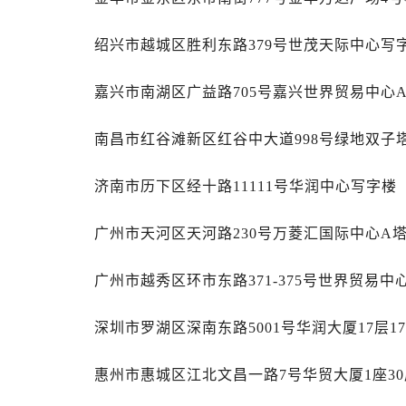
黑龙江省齐齐哈尔市龙沙区龙华路售
黑龙江省双鸭山市尖山区新兴大街售
绍兴市越城区胜利东路379号世茂天际中心写字
黑龙江省绥化市北林区新华街与康庄
黑龙江省伊春市伊美区通河路售后服
嘉兴市南湖区广益路705号嘉兴世界贸易中心A
吉林省白城市洮北区明仁南街售后服
吉林省白山市浑江区浑江大街售后服
南昌市红谷滩新区红谷中大道998号绿地双子塔
吉林省吉林市船营区河南街售后服务
吉林省辽源市龙山区人民大街售后服
济南市历下区经十路11111号华润中心写字楼（
吉林省梅河口市新华街道梅河大街售
广州市天河区天河路230号万菱汇国际中心A塔
吉林省四平市铁东区紫气大路与南九
吉林省松原市宁江区五环大街售后服
广州市越秀区环市东路371-375号世界贸易中
吉林省通化市东昌区环通乡江南大街
吉林省延边市延吉市解放路售后服务
深圳市罗湖区深南东路5001号华润大厦17层1
辽宁省鞍山市铁东区站前街售后服务
辽宁省本溪市平山区胜利路售后服务
惠州市惠城区江北文昌一路7号华贸大厦1座30
辽宁省朝阳市双塔区新华路售后服务