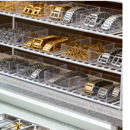
绿地双子塔（中央广场）A1座办公楼14层07室（需提前预约）
心写字楼（万象城）15层1508室（需提前预约）
际中心写字楼A塔7层704室（需提前预约）
世界贸易中心大厦南塔写字楼15层07室（需提前预约）
厦写字楼17层1701室（需提前预约）
厦写字楼1座30层05室（需提前预约）
字楼B座11层1104室（需提前预约）
写字楼15层03室（需提前预约）
心写字楼24层2406B室（需提前预约）
代广场写字楼9层902室（需提前预约）
号世茂环球金融中心写字楼（芙蓉广场）10层13室（需提前预约
楼29层2905室（需提前预约）
表服务中心（品牌授权店）3层整层（需提前预约）
表服务中心（品牌授权店）1层整层（需提前预约）
表服务中心（品牌授权店）1层整层（需提前预约）
（CCMALL）C座17层17-B（需提前预约）