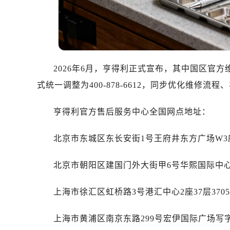
温州市鹿城区锦绣路1067号置信广场
哈尔滨市道里区友谊西路600号富力中
大连市中山区人民路15号国际金融大
佛山市禅城区季华五路57号万科金融中
东莞市东城街道鸿福东路1号民盈国贸
2026年6月，亨得利正式宣布，其中国区官
无锡市梁溪区人民中路139号恒隆广场
式统一调整为400-878-6612，同步优化维
南通市崇川区工农路57号圆融广场写字
苏州市苏州工业园区星港街199号苏州
亨得利官方售后服务中心全国网点地址：
武汉市江汉区解放大道686号世界贸易
南宁市青秀区金湖路59号地王大厦12
北京市东城区东长安街1号王府井东方广场W3座
合肥市蜀山区潜山路111号万象城华润
泉州市丰泽区宝洲路729号浦西万达中
北京市朝阳区建国门外大街甲6号华熙国际中心D
青岛市南区山东路6号华润大厦B座2
烟台市芝罘区胜利路139号万达金融中
上海市徐汇区虹桥路3号港汇中心2座37层37
长春市朝阳区西安大路727号中银大厦
上海市黄浦区南京东路299号宏伊国际广场写字
贵阳市南明区都司高架桥路33号亨特