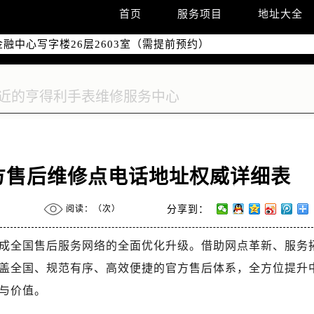
字楼W3座6层602室（需提前预约）
首页
服务项目
地址大全
国际中心写字楼D座11层1102室（需提前预约）
融中心写字楼26层2603室（需提前预约）
2座37层3705室（需提前预约）
际广场写字楼8层806室（需提前预约）
南京中心写字楼22层C1-1室（需提前预约）
中心写字楼5号楼10层1008室（需提前预约）
FC国际金融中心写字楼35层3508室（需提前预约）
楼1号楼18层1803室（需提前预约）
官方售后维修点电话地址权威详细表
字楼1号楼16层1604室（需提前预约）
务中心东塔写字楼（华润万象城）17层1706室（需提前预约）
阅读：（
次）
分享到：
场办公楼20层2009室（需提前预约）
写字楼A座5层503-5室（需提前预约）
利完成全国售后服务网络的全面优化升级。借助网点革新、服务
广场写字楼4号楼22层2209室（需提前预约）
盖全国、规范有序、高效便捷的官方售后体系，全方位提升
际中心写字楼8层805室（需提前预约）
与价值。
易中心写字楼A座13层1304室（需提前预约）