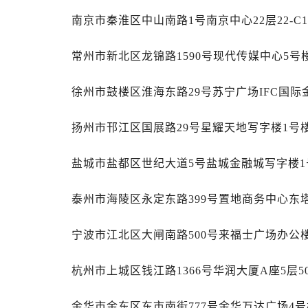
昆明市盘龙区北京路928号同德昆明
南京市秦淮区中山南路1号南京中心22层22-C
石家庄市长安区中山东路39号勒泰中
西安市碑林区南关正街88号华侨城长
常州市新北区龙锦路1590号现代传媒中心5号楼
海口市龙华区金贸东路5号海口华润大厦
唐山市路南区新华东道100号万达广场
徐州市鼓楼区淮海东路29号苏宁广场IFC国际金
台州市椒江区东海大道1800号腾达中
内蒙古自治区呼和浩特市玉泉区大学西
扬州市邗江区国展路29号星耀天地写字楼1号楼
甘肃省兰州市七里河区西津西路16号兰
重庆市解放碑渝中区民权路28号英利
盐城市盐都区世纪大道5号盐城金融城写字楼1号
黑龙江省大庆市萨尔图区会战大街售
黑龙江省鹤岗市向阳区红军路售后服
泰州市海陵区永定东路399号置地商务中心东塔
黑龙江省黑河市爱辉区中央街售后服
宁波市江北区大闸南路500号来福士广场办公楼
黑龙江省鸡西市鸡冠区红军路售后服
黑龙江省佳木斯市向阳区长安路售后
杭州市上城区钱江路1366号华润大厦A座5层5
黑龙江省牡丹江市东安区太平路售后
黑龙江省七台河市桃山区大同街售后
金华市金东区东市南街777号金华万达广场4号楼