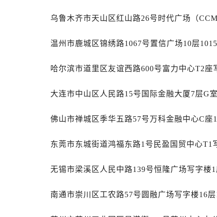
内蒙古自治区包头市青山区幸福路甲
内蒙古自治区赤峰市红山区哈达街售
乌鲁木齐市天山区红山路26号时代广场（CCMA
内蒙古自治区鄂尔多斯市东胜区伊金
温州市鹿城区锦绣路1067号置信广场10层10
内蒙古自治区呼伦贝尔市海拉尔区中
内蒙古自治区通辽市科尔沁区明仁大
哈尔滨市道里区友谊西路600号富力中心T2座
内蒙古自治区乌海市海勃湾区人民南
内蒙古自治区乌兰察布市集宁区恩和
大连市中山区人民路15号国际金融大厦7层G
内蒙古自治区锡林郭勒盟市锡林浩特
内蒙古自治区兴安盟市乌兰浩特市兴
佛山市禅城区季华五路57号万科金融中心C座1
山西省大同市平城区迎宾街售后服务
山西省晋城市城区黄华街售后服务中
东莞市东城街道鸿福东路1号民盈国贸中心T1写
山西省晋中市榆次区顺城街售后服务
山西省临汾市尧都区解放路售后服务
无锡市梁溪区人民中路139号恒隆广场写字楼1座
山西省吕梁市离石区永宁中路与建设
山西省朔州市朔城区怡西路与鄯阳西
南通市崇川区工农路57号圆融广场写字楼16层
山西省忻州市忻府区和平东街与七一