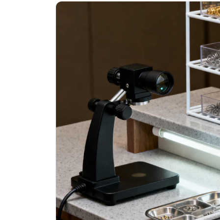
南昌市红谷滩新区红谷中大道998号
济南市历下区经十路11111号华润中
广州市天河区天河路230号万菱汇国
广州市越秀区环市东路371-375号
深圳市罗湖区深南东路5001号华润大
惠州市惠城区江北文昌一路7号华贸大
厦门市思明区湖滨东路95号华润大厦写
福州市鼓楼区五四路128-1号恒力城
成都市锦江区人民东路6号SAC东原中
重庆市江北区观音桥步行街2号融恒时
长沙市芙蓉区定王台街道建湘路393
郑州市二七区铭功路10号华润大厦写字
太原市迎泽区解放路15号亨得利名
沈阳市沈河区中街路137号亨得利名
沈阳市沈河区中街路83号亨得利名
乌鲁木齐市天山区红山路26号时代广场