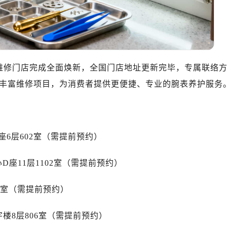
10层1015室（需提前预约）
心T2座写字楼29层03室（需提前预约）
厦7层G室（需提前预约）
心C座12层1205室（需提前预约）
中心T1写字楼9层907室（需提前预约）
方维修门店完成全面焕新，全国门店地址更新完毕，专属联络
写字楼1座11层1104室（需提前预约）
修流程、丰富维修项目，为消费者提供更便捷、专业的腕表养护服务
楼16层1603室（需提前预约）
中心办公楼C座22层08室（需提前预约）
大厦38层09室（需提前预约）
楼1224室（需提前预约）
6层602室（需提前预约）
大厦B座12楼03室（需提前预约）
心写字楼A座7楼709室（需提前预约）
座11层1102室（需提前预约）
2层04室（需提前预约）
心A座907室（需提前预约）
05室（需提前预约）
A座(旺进大厦)18层09室（需提前预约）
楼8层806室（需提前预约）
国际金融中心14楼14D（需提前预约）