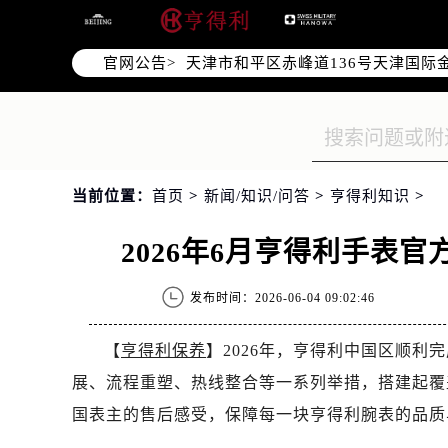
北京市东城区东长安街1号东方广场写
北京市朝阳区建国门外大街甲6号华熙
官网公告>
天津市和平区赤峰道136号天津国际金
上海市徐汇区虹桥路3号港汇中心写字楼
上海市黄浦区南京东路299号宏伊国
南京市秦淮区中山南路1号（新街口）
常州市新北区龙锦路1590号现代传媒
当前位置：
首页
>
新闻/知识/问答
>
亨得利知识
>
徐州市鼓楼区淮海东路29号苏宁广场I
扬州市邗江区国展路29号星耀天地写字
2026年6月亨得利手表
盐城市盐都区世纪大道5号盐城金融城写
泰州市海陵区永定东路399号置地商
发布时间：2026-06-04 09:02:46
宁波市江北区大闸南路500号来福士广
杭州市上城区钱江路1366号华润大厦
【
亨得利保养
】2026年，亨得利中国区顺
金华市金东区东市南街777号金华万达
展、流程重塑、热线整合等一系列举措，搭建起覆
绍兴市越城区胜利东路379号世茂天
国表主的售后感受，保障每一块亨得利腕表的品质
嘉兴市南湖区广益路705号嘉兴世界贸