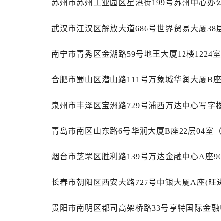
苏州市苏州工业园区星港街199号苏州中心办公
山西省阳泉市郊区平阳东街与新城大
山西省运城市盐湖区河东街售后服务
武汉市江汉区解放大道686号世界贸易大厦38
山西省长治市潞州区英雄中路售后服
山西省太原市迎泽区迎泽街道解放路
南宁市青秀区金湖路59号地王大厦12楼1224
天津市和平区赤峰道136号天津国际金
安徽省安庆市迎江区人民路售后服务
合肥市蜀山区潜山路111号万象城华润大厦B座
安徽省蚌埠市蚌山区淮河路售后服务
安徽省亳州市谯城区魏武大道售后服
泉州市丰泽区宝洲路729号浦西万达中心写字楼
安徽省池州市贵池区长江路售后服务
安徽省滁州市琅琊区南谯北路售后服
青岛市南区山东路6号华润大厦B座22层04室
安徽省阜阳市颍州区颍州北路售后服
安徽省淮北市相山区淮海路售后服务
烟台市芝罘区胜利路139号万达金融中心A座9
安徽省淮南市田家庵区国庆中路售后
长春市朝阳区西安大路727号中银大厦A座(旺进
安徽省黄山市屯溪区黄山西路售后服
安徽省六安市金安区解放中路售后服
贵阳市南明区都司高架桥路33号亨特国际金融中
安徽省马鞍山市雨山区湖南西路售后